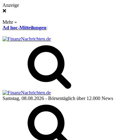
Anzeige
❌
Mehr »
Ad hoc-Mitteilungen
:
Samstag, 08.08.2026
- Börsentäglich über 12.000 News