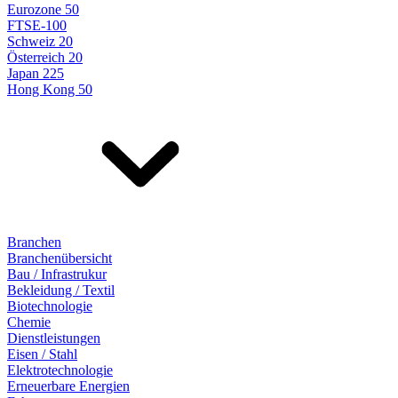
Eurozone 50
FTSE-100
Schweiz 20
Österreich 20
Japan 225
Hong Kong 50
Branchen
Branchenübersicht
Bau / Infrastrukur
Bekleidung / Textil
Biotechnologie
Chemie
Dienstleistungen
Eisen / Stahl
Elektrotechnologie
Erneuerbare Energien