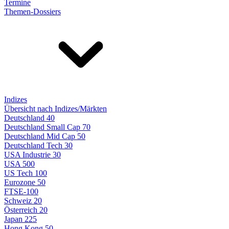
Termine
Themen-Dossiers
Indizes
Übersicht nach Indizes/Märkten
Deutschland 40
Deutschland Small Cap 70
Deutschland Mid Cap 50
Deutschland Tech 30
USA Industrie 30
USA 500
US Tech 100
Eurozone 50
FTSE-100
Schweiz 20
Österreich 20
Japan 225
Hong Kong 50