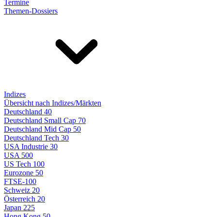
Termine
Themen-Dossiers
Indizes
Übersicht nach Indizes/Märkten
Deutschland 40
Deutschland Small Cap 70
Deutschland Mid Cap 50
Deutschland Tech 30
USA Industrie 30
USA 500
US Tech 100
Eurozone 50
FTSE-100
Schweiz 20
Österreich 20
Japan 225
Hong Kong 50