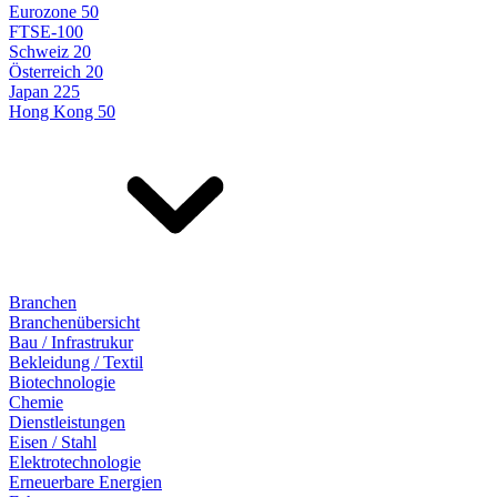
Eurozone 50
FTSE-100
Schweiz 20
Österreich 20
Japan 225
Hong Kong 50
Branchen
Branchenübersicht
Bau / Infrastrukur
Bekleidung / Textil
Biotechnologie
Chemie
Dienstleistungen
Eisen / Stahl
Elektrotechnologie
Erneuerbare Energien