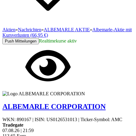
Aktien
»
Nachrichten
»
ALBEMARLE AKTIE
»
Albemarle-Aktie mit
Kursverlusten (66,95 €)
Realtimekurse aktiv
Push Mitteilungen
ALBEMARLE CORPORATION
WKN: 890167
|
ISIN: US0126531013
|
Ticker-Symbol: AMC
Tradegate
07.08.26
|
21:59
113,65
Euro