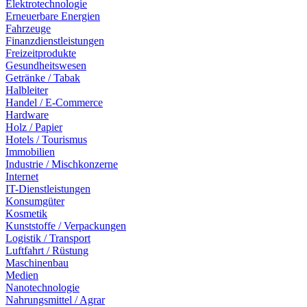
Elektrotechnologie
Erneuerbare Energien
Fahrzeuge
Finanzdienstleistungen
Freizeitprodukte
Gesundheitswesen
Getränke / Tabak
Halbleiter
Handel / E-Commerce
Hardware
Holz / Papier
Hotels / Tourismus
Immobilien
Industrie / Mischkonzerne
Internet
IT-Dienstleistungen
Konsumgüter
Kosmetik
Kunststoffe / Verpackungen
Logistik / Transport
Luftfahrt / Rüstung
Maschinenbau
Medien
Nanotechnologie
Nahrungsmittel / Agrar