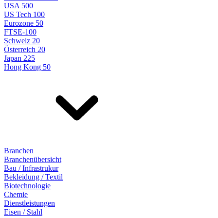
USA 500
US Tech 100
Eurozone 50
FTSE-100
Schweiz 20
Österreich 20
Japan 225
Hong Kong 50
Branchen
Branchenübersicht
Bau / Infrastrukur
Bekleidung / Textil
Biotechnologie
Chemie
Dienstleistungen
Eisen / Stahl