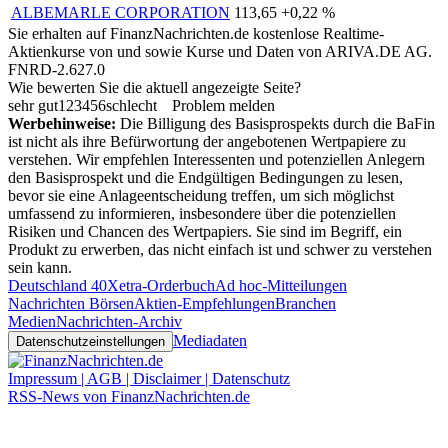
ALBEMARLE CORPORATION
113,65
+0,22 %
Sie erhalten auf FinanzNachrichten.de kostenlose Realtime-
Aktienkurse von
und
sowie Kurse und Daten von
ARIVA.DE AG
.
FNRD-2.627.0
Wie bewerten Sie die aktuell angezeigte Seite?
sehr gut
1
2
3
4
5
6
schlecht
Problem melden
Werbehinweise:
Die Billigung des Basisprospekts durch die BaFin
ist nicht als ihre Befürwortung der angebotenen Wertpapiere zu
verstehen. Wir empfehlen Interessenten und potenziellen Anlegern
den Basisprospekt und die Endgültigen Bedingungen zu lesen,
bevor sie eine Anlageentscheidung treffen, um sich möglichst
umfassend zu informieren, insbesondere über die potenziellen
Risiken und Chancen des Wertpapiers. Sie sind im Begriff, ein
Produkt zu erwerben, das nicht einfach ist und schwer zu verstehen
sein kann.
Deutschland 40
Xetra-Orderbuch
Ad hoc-Mitteilungen
Nachrichten Börsen
Aktien-Empfehlungen
Branchen
Medien
Nachrichten-Archiv
Mediadaten
Datenschutzeinstellungen
Impressum | AGB | Disclaimer | Datenschutz
RSS-News von FinanzNachrichten.de