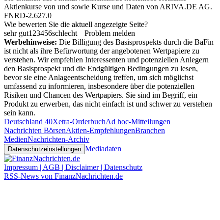
Aktienkurse von
und
sowie Kurse und Daten von
ARIVA.DE AG
.
FNRD-2.627.0
Wie bewerten Sie die aktuell angezeigte Seite?
sehr gut
1
2
3
4
5
6
schlecht
Problem melden
Werbehinweise:
Die Billigung des Basisprospekts durch die BaFin
ist nicht als ihre Befürwortung der angebotenen Wertpapiere zu
verstehen. Wir empfehlen Interessenten und potenziellen Anlegern
den Basisprospekt und die Endgültigen Bedingungen zu lesen,
bevor sie eine Anlageentscheidung treffen, um sich möglichst
umfassend zu informieren, insbesondere über die potenziellen
Risiken und Chancen des Wertpapiers. Sie sind im Begriff, ein
Produkt zu erwerben, das nicht einfach ist und schwer zu verstehen
sein kann.
Deutschland 40
Xetra-Orderbuch
Ad hoc-Mitteilungen
Nachrichten Börsen
Aktien-Empfehlungen
Branchen
Medien
Nachrichten-Archiv
Mediadaten
Datenschutzeinstellungen
Impressum | AGB | Disclaimer | Datenschutz
RSS-News von FinanzNachrichten.de