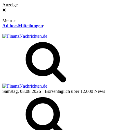
Anzeige
❌
Mehr »
Ad hoc-Mitteilungen
:
Samstag, 08.08.2026
- Börsentäglich über 12.000 News