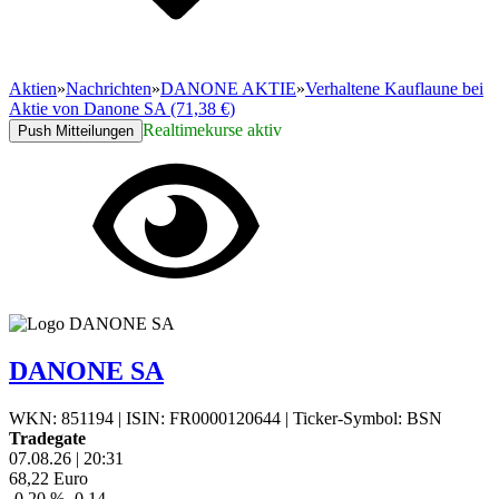
Aktien
»
Nachrichten
»
DANONE AKTIE
»
Verhaltene Kauflaune bei
Aktie von Danone SA (71,38 €)
Realtimekurse aktiv
Push Mitteilungen
DANONE SA
WKN: 851194
|
ISIN: FR0000120644
|
Ticker-Symbol: BSN
Tradegate
07.08.26
|
20:31
68,22
Euro
-0,20 %
-0,14