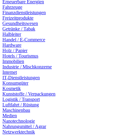
Erneuerbare Energien
Fahrzeuge
Finanzdienstleistungen
Freizeitprodukte
Gesundheitswesen
Getränke / Tabak
Halbleiter
Handel / E-Commerce
Hardware
Holz / Papier
Hotels / Tourismus
Immobilien
Industrie / Mischkonzerne
Internet
IT-Dienstleistungen
Konsumgüter
Kosmetik
Kunststoffe / Verpackungen
Logistik / Transport
Luftfahrt / Rüstung
Maschinenbau
Medien
Nanotechnologie
Nahrungsmittel / Agrar
Netzwerktechnik