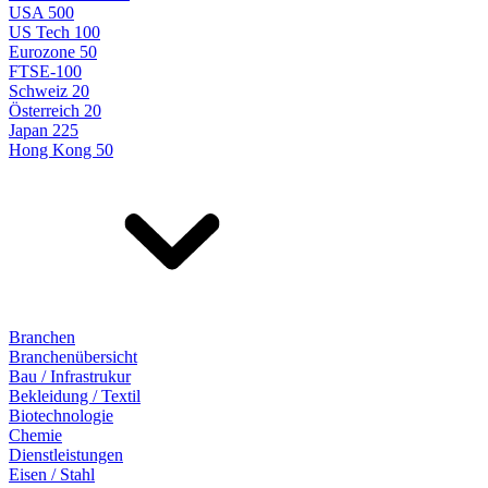
USA 500
US Tech 100
Eurozone 50
FTSE-100
Schweiz 20
Österreich 20
Japan 225
Hong Kong 50
Branchen
Branchenübersicht
Bau / Infrastrukur
Bekleidung / Textil
Biotechnologie
Chemie
Dienstleistungen
Eisen / Stahl