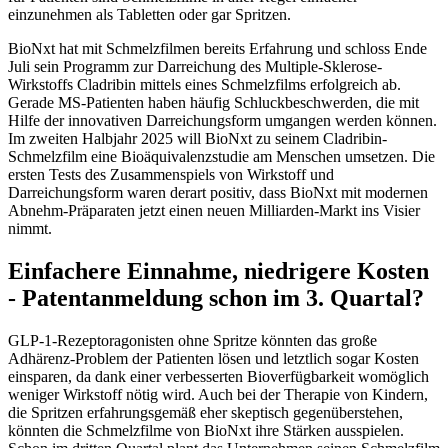
einzunehmen als Tabletten oder gar Spritzen.
BioNxt hat mit Schmelzfilmen bereits Erfahrung und schloss Ende
Juli sein Programm zur Darreichung des Multiple-Sklerose-
Wirkstoffs Cladribin mittels eines Schmelzfilms erfolgreich ab.
Gerade MS-Patienten haben häufig Schluckbeschwerden, die mit
Hilfe der innovativen Darreichungsform umgangen werden können.
Im zweiten Halbjahr 2025 will BioNxt zu seinem Cladribin-
Schmelzfilm eine Bioäquivalenzstudie am Menschen umsetzen. Die
ersten Tests des Zusammenspiels von Wirkstoff und
Darreichungsform waren derart positiv, dass BioNxt mit modernen
Abnehm-Präparaten jetzt einen neuen Milliarden-Markt ins Visier
nimmt.
Einfachere Einnahme, niedrigere Kosten
- Patentanmeldung schon im 3. Quartal?
GLP-1-Rezeptoragonisten ohne Spritze könnten das große
Adhärenz-Problem der Patienten lösen und letztlich sogar Kosten
einsparen, da dank einer verbesserten Bioverfügbarkeit womöglich
weniger Wirkstoff nötig wird. Auch bei der Therapie von Kindern,
die Spritzen erfahrungsgemäß eher skeptisch gegenüberstehen,
könnten die Schmelzfilme von BioNxt ihre Stärken ausspielen.