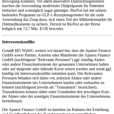
Bewegung kommen. Vor allem innovative Darreichungsformen
machen die Anwendung modernster Diätpräparate für Patienten
einfacher und womöglich sogar günstiger. BioNxt hat mit seinem
laufenden Programm zu GLP-1-Rezeptoragonisten für die orale
Anwendung das Zeug dazu, sich einen Teil des Milliardenmarkts für
Diätmedikamente zu sichern. Derzeit ist BioNxt an der Börse
lediglich mit 73,7 Mio. EUR bewertet.
Interessenskonflikt
Gemäß §85 WpHG weisen wir darauf hin, dass die Apaton Finance
GmbH sowie Partner, Autoren oder Mitarbeiter der Apaton Finance
GmbH (nachfolgend "Relevante Personen") ggf. künftig Aktien
oder andere Finanzinstrumente der genannten Unternehmen halten
oder auf steigende oder fallende Kurse setzen werden und somit ggf.
künftig ein Interessenskonflikt entstehen kann. Die Relevanten
Personen behalten sich dabei vor, jederzeit Aktien oder andere
Finanzinstrumente des Unternehmens kaufen oder verkaufen zu
können (nachfolgend jeweils als "Transaktion" bezeichnet).
Transaktionen können dabei unter Umständen den jeweiligen Kurs
der Aktien oder der sonstigen Finanzinstrumente des Unternehmens
beeinflussen.
Die Apaton Finance GmbH ist daneben im Rahmen der Erstellung