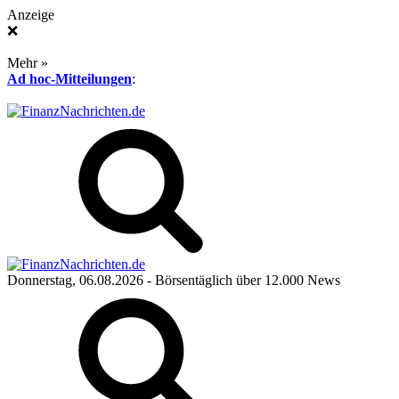
Anzeige
❌
Mehr »
Ad hoc-Mitteilungen
:
Donnerstag, 06.08.2026
- Börsentäglich über 12.000 News