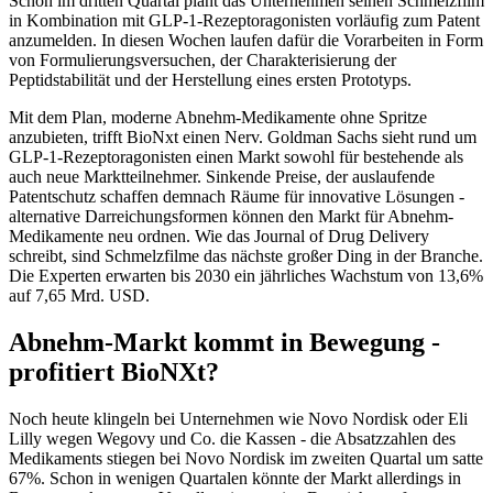
Schon im dritten Quartal plant das Unternehmen seinen Schmelzfilm
in Kombination mit GLP-1-Rezeptoragonisten vorläufig zum Patent
anzumelden. In diesen Wochen laufen dafür die Vorarbeiten in Form
von Formulierungsversuchen, der Charakterisierung der
Peptidstabilität und der Herstellung eines ersten Prototyps.
Mit dem Plan, moderne Abnehm-Medikamente ohne Spritze
anzubieten, trifft BioNxt einen Nerv. Goldman Sachs sieht rund um
GLP-1-Rezeptoragonisten einen Markt sowohl für bestehende als
auch neue Marktteilnehmer. Sinkende Preise, der auslaufende
Patentschutz schaffen demnach Räume für innovative Lösungen -
alternative Darreichungsformen können den Markt für Abnehm-
Medikamente neu ordnen. Wie das Journal of Drug Delivery
schreibt, sind Schmelzfilme das nächste großer Ding in der Branche.
Die Experten erwarten bis 2030 ein jährliches Wachstum von 13,6%
auf 7,65 Mrd. USD.
Abnehm-Markt kommt in Bewegung -
profitiert BioNXt?
Noch heute klingeln bei Unternehmen wie Novo Nordisk oder Eli
Lilly wegen Wegovy und Co. die Kassen - die Absatzzahlen des
Medikaments stiegen bei Novo Nordisk im zweiten Quartal um satte
67%. Schon in wenigen Quartalen könnte der Markt allerdings in