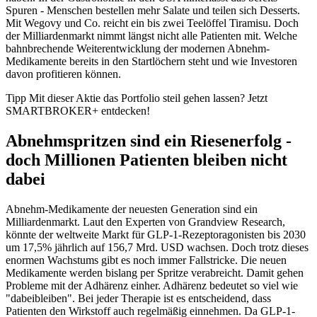
Spuren - Menschen bestellen mehr Salate und teilen sich Desserts.
Mit Wegovy und Co. reicht ein bis zwei Teelöffel Tiramisu. Doch
der Milliardenmarkt nimmt längst nicht alle Patienten mit. Welche
bahnbrechende Weiterentwicklung der modernen Abnehm-
Medikamente bereits in den Startlöchern steht und wie Investoren
davon profitieren können.
Tipp Mit dieser Aktie das Portfolio steil gehen lassen?
Jetzt
SMARTBROKER+ entdecken!
Abnehmspritzen sind ein Riesenerfolg -
doch Millionen Patienten bleiben nicht
dabei
Abnehm-Medikamente der neuesten Generation sind ein
Milliardenmarkt. Laut den Experten von Grandview Research,
könnte der weltweite Markt für GLP-1-Rezeptoragonisten bis 2030
um 17,5% jährlich auf 156,7 Mrd. USD wachsen. Doch trotz dieses
enormen Wachstums gibt es noch immer Fallstricke. Die neuen
Medikamente werden bislang per Spritze verabreicht. Damit gehen
Probleme mit der Adhärenz einher. Adhärenz bedeutet so viel wie
"dabeibleiben". Bei jeder Therapie ist es entscheidend, dass
Patienten den Wirkstoff auch regelmäßig einnehmen. Da GLP-1-