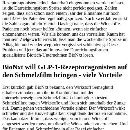
Rezeptoragonisten jedoch dauerhaft eingenommen werden müssen,
ist die Darreichungsform Spritze nicht perfekt geeignet. Zahlen
zeigen, dass sich schon nach einem Jahr der Einnahme nur noch
rund 32% der Patienten regelmäßig spritzen. Nach zwei Jahren sinkt
die Zahl sogar auf ein Viertel. Das legt nahe, dass die Wirkstoffe
Patienten noch besser helfen könnten, wenn sie einfacher
einzunehmen wären. Wir alle können uns das vorstellen: Kaum hat
man sein Zielgewicht erreicht, lässt man die wöchentliche Spritze im
Alltag hin und wieder weg oder vergisst sei schlichtweg. Dieses
Problem will jetzt das auf innovative Darreichungsformen
spezialisierte Biotech-Unternehmen BioNxt lösen.
BioNxt will GLP-1-Rezeptoragonisten auf
den Schmelzfilm bringen - viele Vorteile
Erst kürzlich gab BioNxt bekannt, den Wirkstoff Semaglutid
erhalten zu haben, um ihn in Kombination mit der
unternehmenseigenen Schmelzfilm-Technologie zu testen.
Schmelzfilme tragen Wirkstoffe und lösen sich unterhalb der Zunge
auf. Damit gehen verschiedene Vorteile einher. Der Wirkstoff wirkt
schneller und die Bioverfügbarkeit steigt dank der oralen Einnahme.
Das kann dazu führen, dass weniger vom teuren Wirkstoff
eingesetzt werden muss, um dieselbe Wirksamkeit zu erreichen. Und
für Patienten sind Schmelzfilme in aller Regel einfacher