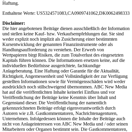
Haftung.
Enthaltene Werte: US5324571083,CA0909741062,DK0062498333
Disclaimer:
Die hier angebotenen Beiträge dienen ausschließlich der Information
und stellen keine Kauf- bzw. Verkaufsempfehlungen dar. Sie sind
weder explizit noch implizit als Zusicherung einer bestimmten
Kursentwicklung der genannten Finanzinstrumente oder als
Handlungsaufforderung zu verstehen. Der Erwerb von
Wertpapieren birgt Risiken, die zum Totalverlust des eingesetzten
Kapitals führen können. Die Informationen ersetzen keine, auf die
individuellen Bedürfnisse ausgerichtete, fachkundige
Anlageberatung. Eine Haftung oder Garantie für die Aktualität,
Richtigkeit, Angemessenheit und Vollständigkeit der zur Verfügung
gestellten Informationen sowie für Vermögensschäden wird weder
ausdrücklich noch stillschweigend übernommen. ABC New Media
hat auf die veröffentlichten Inhalte keinerlei Einfluss und vor
Veröffentlichung der Beiträge keine Kenntnis über Inhalt und
Gegenstand dieser. Die Veröffentlichung der namentlich
gekennzeichneten Beiträge erfolgt eigenverantwortlich durch
Autoren wie z.B. Gastkommentatoren, Nachrichtenagenturen,
Unternehmen. Infolgedessen können die Inhalte der Beiträge auch
nicht von Anlageinteressen von ABC New Media und / oder seinen
Mitarbeitern oder Organen bestimmt sein. Die Gastkommentatoren,