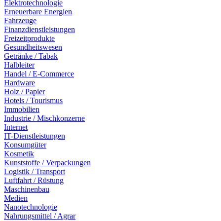
Elektrotechnologie
Erneuerbare Energien
Fahrzeuge
Finanzdienstleistungen
Freizeitprodukte
Gesundheitswesen
Getränke / Tabak
Halbleiter
Handel / E-Commerce
Hardware
Holz / Papier
Hotels / Tourismus
Immobilien
Industrie / Mischkonzerne
Internet
IT-Dienstleistungen
Konsumgüter
Kosmetik
Kunststoffe / Verpackungen
Logistik / Transport
Luftfahrt / Rüstung
Maschinenbau
Medien
Nanotechnologie
Nahrungsmittel / Agrar