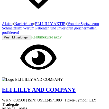
Aktien
»
Nachrichten
»
ELI LILLY AKTIE
»
Von der Spritze zum
Schmelzfilm: Warum Patienten und Investoren gleichermaßen
profitieren!
Realtimekurse aktiv
Push Mitteilungen
ELI LILLY AND COMPANY
WKN: 858560
|
ISIN: US5324571083
|
Ticker-Symbol: LLY
Tradegate
06.08.26
|
19:54