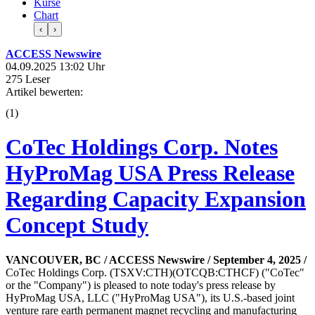
Kurse
Chart
‹
›
ACCESS Newswire
04.09.2025 13:02 Uhr
275 Leser
Artikel bewerten:
(
1
)
CoTec Holdings Corp. Notes
HyProMag USA Press Release
Regarding Capacity Expansion
Concept Study
VANCOUVER, BC / ACCESS Newswire / September 4, 2025 /
CoTec Holdings Corp. (TSXV:CTH)(OTCQB:CTHCF) ("CoTec"
or the "Company") is pleased to note today's press release by
HyProMag USA, LLC ("HyProMag USA"), its U.S.-based joint
venture rare earth permanent magnet recycling and manufacturing