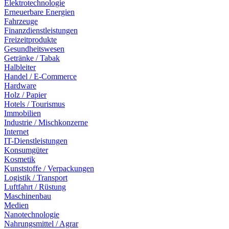
Elektrotechnologie
Erneuerbare Energien
Fahrzeuge
Finanzdienstleistungen
Freizeitprodukte
Gesundheitswesen
Getränke / Tabak
Halbleiter
Handel / E-Commerce
Hardware
Holz / Papier
Hotels / Tourismus
Immobilien
Industrie / Mischkonzerne
Internet
IT-Dienstleistungen
Konsumgüter
Kosmetik
Kunststoffe / Verpackungen
Logistik / Transport
Luftfahrt / Rüstung
Maschinenbau
Medien
Nanotechnologie
Nahrungsmittel / Agrar