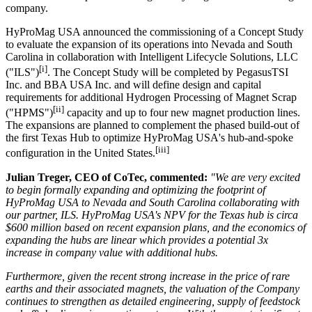
company.
HyProMag USA announced the commissioning of a Concept Study
to evaluate the expansion of its operations into Nevada and South
Carolina in collaboration with Intelligent Lifecycle Solutions, LLC
[i]
("ILS")
. The Concept Study will be completed by PegasusTSI
Inc. and BBA USA Inc. and will define design and capital
requirements for additional Hydrogen Processing of Magnet Scrap
[ii]
("HPMS")
capacity and up to four new magnet production lines.
The expansions are planned to complement the phased build-out of
the first Texas Hub to optimize HyProMag USA's hub-and-spoke
[iii]
configuration in the United States.
Julian Treger, CEO of CoTec, commented:
"We are very excited
to begin formally expanding and optimizing the footprint of
HyProMag USA to Nevada and South Carolina collaborating with
our partner, ILS. HyProMag USA's NPV for the Texas hub is circa
$600 million based on recent expansion plans, and the economics of
expanding the hubs are linear which provides a potential 3x
increase in company value with additional hubs.
Furthermore, given the recent strong increase in the price of rare
earths and their associated magnets, the valuation of the Company
continues to strengthen as detailed engineering, supply of feedstock