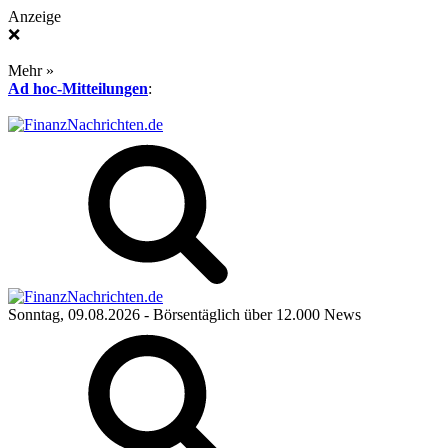
Anzeige
❌
Mehr »
Ad hoc-Mitteilungen
:
Sonntag, 09.08.2026
- Börsentäglich über 12.000 News