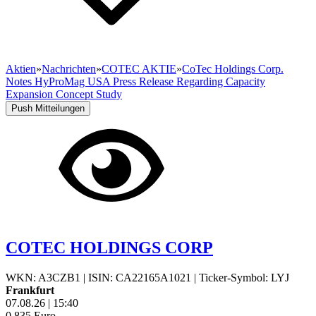
Aktien
»
Nachrichten
»
COTEC AKTIE
»
CoTec Holdings Corp.
Notes HyProMag USA Press Release Regarding Capacity
Expansion Concept Study
Push Mitteilungen
COTEC HOLDINGS CORP
WKN: A3CZB1
|
ISIN: CA22165A1021
|
Ticker-Symbol: LYJ
Frankfurt
07.08.26
|
15:40
0,835
Euro