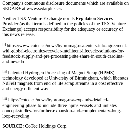
Company's continuous disclosure documents which are available on
SEDAR+ at www.sedarplus.ca.
Neither TSX Venture Exchange nor its Regulation Services
Provider (as that term is defined in the policies of the TSX Venture
Exchange) accepts responsibility for the adequacy or accuracy of
this news release.
[i]
https://www.cotec.ca/news/hypromag-usa-enters-into-agreement-
with-global-electronics-recycler-intelligent-lifecycle-solutions-for-
feedstock-supply-and-pre-processing-site-share-in-south-carolina-
and-nevada
[ii]
Patented Hydrogen Processing of Magnet Scrap (HPMS)
technology developed at University of Birmingham, which liberates
NdFeB magnets from end-of-life scrap streams in a cost effective
and energy efficient way
[iii]
https://cotec.ca/news/hypromag-usa-expands-detailed-
engineering-phase-to-include-three-hpms-vessels-and-initiates-
concept-studies-for-further-expansion-and-complementary-long-
loop-recycling
SOURCE:
CoTec Holdings Corp.