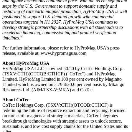
and offtake discussions continue at pace. With the recent significant
steps by the U.S. Government to support domestic supply and
reshoring of rare earth magnet production, HyProMag USA is well
positioned to support U.S. demand growth with commercial
operations targeted in H1 2027. HyProMag USA continues to
develop strategic partnership discussions with all stakeholders to
accelerate financing, commissioning and product verification
timelines."
For further information, please refer to HyProMag USA's press
release, available at: www.hypromagusa.com
About HyProMag USA
HyProMag USA LLC is owned 50:50 by CoTec Holdings Corp.
(TSXV:CTH)(OTCQB:CTHCF) ("CoTec") and HyProMag
Limited. HyProMag Limited is 100 per cent owned by Maginito
Limited which is owned on a 79.4/20.6 per cent basis by Mkango
Resources Ltd. (AIM/TSX-V:MKA) and CoTec.
About CoTec
CoTec Holdings Corp. (TSXV:CTH)(OTCQB:CTHCF) is
redefining the future of resource extraction and recycling. Focused
on rare earth magnets and strategic materials, CoTec integrates
breakthrough technologies with strategic assets to unlock secure,
sustainable, and low-cost supply chains for the United States and its
allies.