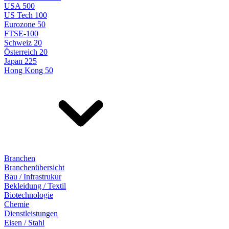
USA 500
US Tech 100
Eurozone 50
FTSE-100
Schweiz 20
Österreich 20
Japan 225
Hong Kong 50
Branchen
Branchenübersicht
Bau / Infrastrukur
Bekleidung / Textil
Biotechnologie
Chemie
Dienstleistungen
Eisen / Stahl