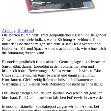
Achtung, Korrektur!
Die Börsen laufen heiß. Trotz geopolitischer Krisen und steigender
Zinsen klettern viele Indizes weiter Richtung Allzeithoch. Doch
unter der Oberfläche zeigen sich erste Risse: Der Abverkauf bei
Halbleiter-, KI- und Space-Aktien macht deutlich, wie schnell sich
die Stimmung drehen kann.
Besonders gefährlich ist die aktuelle Gemengelage aus schwacher
Saisonalität, dünner Liquidität in den Sommermonaten und
historisch hohen Bewertungen. Selbst vermeintlich sichere Blue
Chips sind inzwischen teuer bewertet und damit anfällig für
Korrekturen. Gleichzeitig liefern technische Indikatoren erste
Warnsignale. So werden viele Rekordstände nicht mehr bestätigt.
Für Anleger steigen die Risiken spürbar. Wer jetzt nicht genauer
hinschaut, läuft Gefahr, auf dem falschen Fuß erwischt zu werden.
In unserem aktuellen Spezialreport zeigen wir fünf Aktien, bei
denen die Abwärtsrisiken besonders hoch sind – und wo sich