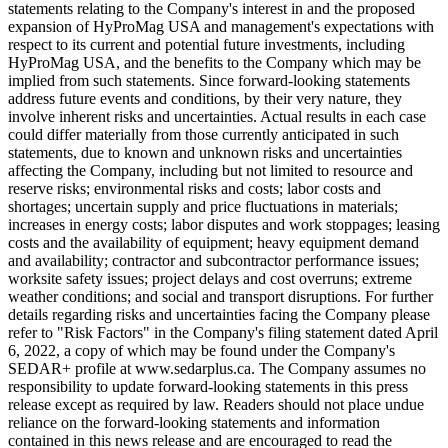
statements relating to the Company's interest in and the proposed
expansion of HyProMag USA and management's expectations with
respect to its current and potential future investments, including
HyProMag USA, and the benefits to the Company which may be
implied from such statements. Since forward-looking statements
address future events and conditions, by their very nature, they
involve inherent risks and uncertainties. Actual results in each case
could differ materially from those currently anticipated in such
statements, due to known and unknown risks and uncertainties
affecting the Company, including but not limited to resource and
reserve risks; environmental risks and costs; labor costs and
shortages; uncertain supply and price fluctuations in materials;
increases in energy costs; labor disputes and work stoppages; leasing
costs and the availability of equipment; heavy equipment demand
and availability; contractor and subcontractor performance issues;
worksite safety issues; project delays and cost overruns; extreme
weather conditions; and social and transport disruptions. For further
details regarding risks and uncertainties facing the Company please
refer to "Risk Factors" in the Company's filing statement dated April
6, 2022, a copy of which may be found under the Company's
SEDAR+ profile at www.sedarplus.ca. The Company assumes no
responsibility to update forward-looking statements in this press
release except as required by law. Readers should not place undue
reliance on the forward-looking statements and information
contained in this news release and are encouraged to read the