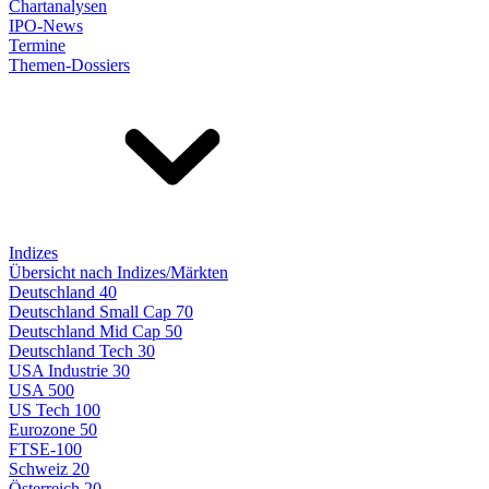
Chartanalysen
IPO-News
Termine
Themen-Dossiers
Indizes
Übersicht nach Indizes/Märkten
Deutschland 40
Deutschland Small Cap 70
Deutschland Mid Cap 50
Deutschland Tech 30
USA Industrie 30
USA 500
US Tech 100
Eurozone 50
FTSE-100
Schweiz 20
Österreich 20