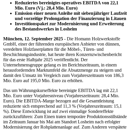
Reduziertes bereinigtes operatives EBITDA von 22,1
Mio. Euro (Vj.: 28,4 Mio. Euro)
Emission einer neuen Anleihe mit siebenjähriger Laufzeit
und vorzeitige Prolongation der Finanzierung in Litauen
Investitionspaket zur Modernisierung und Erweiterung
des Bestandswerkes in Losheim
München, 12. September 2025
- Die Homann Holzwerkstoffe
GmbH, einer der führenden europäischen Anbieter von dünnen,
veredelten Holzfaserplatten für die Möbel-, Türen- und
Beschichtungsindustrie, hat heute ihren Konzernzwischenbericht
für das erste Halbjahr 2025 veröffentlicht. Der
Unternehmensgruppe gelang es im Berichtszeitraum, in einem
herausfordernden Marktumfeld die Absatzmenge zu steigern und
damit den Umsatz im Vergleich zum Vorjahreszeitraum von 186,3
Mio. Euro auf 195,0 Mio. Euro zu erhöhen.
Das um Währungskurseffekte bereinigte EBITDA lag mit 22,1
Mio. Euro unter Vorjahresniveau (Vorjahreszeitraum: 28,4 Mio.
Euro). Die EBITDA-Marge bezogen auf die Gesamtleistung
reduzierte sich entsprechend auf 11,3 % (Vorjahreszeitraum: 15,1
%). Diese Entwicklung ist auf zwei einmalige Sondereffekte
zurückzuführen: Zum Einen traten temporäre Produktionsstillstände
im Zeitraum Januar bis Mai am Standort Losheim nach erfolgter
Modernisierung der Rohplattenanlage auf. Zum Anderen verspätete