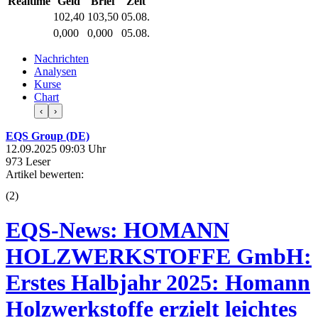
Realtime
Geld
Brief
Zeit
102,40
103,50
05.08.
0,000
0,000
05.08.
Nachrichten
Analysen
Kurse
Chart
‹
›
EQS Group (DE)
12.09.2025 09:03 Uhr
973 Leser
Artikel bewerten:
(
2
)
EQS-News: HOMANN
HOLZWERKSTOFFE GmbH:
Erstes Halbjahr 2025: Homann
Holzwerkstoffe erzielt leichtes