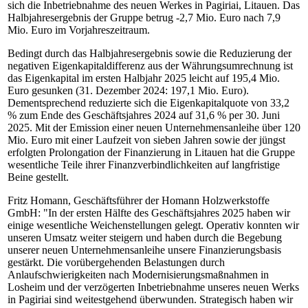
sich die Inbetriebnahme des neuen Werkes in Pagiriai, Litauen. Das
Halbjahresergebnis der Gruppe betrug -2,7 Mio. Euro nach 7,9
Mio. Euro im Vorjahreszeitraum.
Bedingt durch das Halbjahresergebnis sowie die Reduzierung der
negativen Eigenkapitaldifferenz aus der Währungsumrechnung ist
das Eigenkapital im ersten Halbjahr 2025 leicht auf 195,4 Mio.
Euro gesunken (31. Dezember 2024: 197,1 Mio. Euro).
Dementsprechend reduzierte sich die Eigenkapitalquote von 33,2
% zum Ende des Geschäftsjahres 2024 auf 31,6 % per 30. Juni
2025. Mit der Emission einer neuen Unternehmensanleihe über 120
Mio. Euro mit einer Laufzeit von sieben Jahren sowie der jüngst
erfolgten Prolongation der Finanzierung in Litauen hat die Gruppe
wesentliche Teile ihrer Finanzverbindlichkeiten auf langfristige
Beine gestellt.
Fritz Homann, Geschäftsführer der Homann Holzwerkstoffe
GmbH: "In der ersten Hälfte des Geschäftsjahres 2025 haben wir
einige wesentliche Weichenstellungen gelegt. Operativ konnten wir
unseren Umsatz weiter steigern und haben durch die Begebung
unserer neuen Unternehmensanleihe unsere Finanzierungsbasis
gestärkt. Die vorübergehenden Belastungen durch
Anlaufschwierigkeiten nach Modernisierungsmaßnahmen in
Losheim und der verzögerten Inbetriebnahme unseres neuen Werks
in Pagiriai sind weitestgehend überwunden. Strategisch haben wir