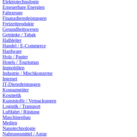
Elektrotechnologie
Erneuerbare Energien
Fahrzeuge
Finanzdienstleistungen
Freizeitprodukte
Gesundheitswesen
Getränke / Tabak
Halbleiter
Handel / E-Commerce
Hardware
Holz / Papier
Hotels / Tourismus
Immobilien
Industrie / Mischkonzerne
Internet
IT-Dienstleistungen
Konsumgüter
Kosmetik
Kunststoffe / Verpackungen
Logistik / Transport
Luftfahrt / Rüstung
Maschinenbau
Medien
Nanotechnologie
Nahrungsmittel / Agrar