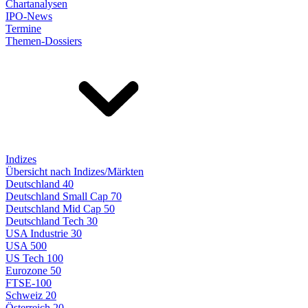
Chartanalysen
IPO-News
Termine
Themen-Dossiers
Indizes
Übersicht nach Indizes/Märkten
Deutschland 40
Deutschland Small Cap 70
Deutschland Mid Cap 50
Deutschland Tech 30
USA Industrie 30
USA 500
US Tech 100
Eurozone 50
FTSE-100
Schweiz 20
Österreich 20