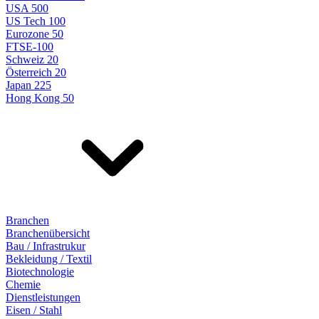
USA 500
US Tech 100
Eurozone 50
FTSE-100
Schweiz 20
Österreich 20
Japan 225
Hong Kong 50
Branchen
Branchenübersicht
Bau / Infrastrukur
Bekleidung / Textil
Biotechnologie
Chemie
Dienstleistungen
Eisen / Stahl