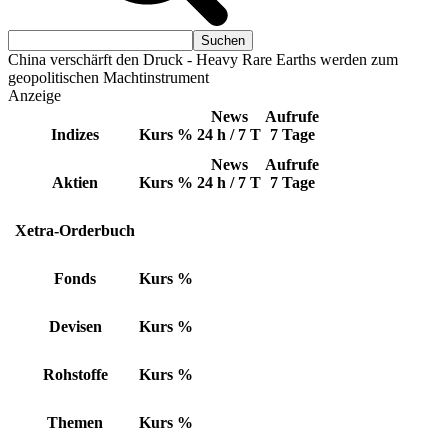
China verschärft den Druck - Heavy Rare Earths werden zum
geopolitischen Machtinstrument
Anzeige
News
Aufrufe
Indizes
Kurs
%
24 h / 7 T
7 Tage
News
Aufrufe
Aktien
Kurs
%
24 h / 7 T
7 Tage
Xetra-Orderbuch
Fonds
Kurs
%
Devisen
Kurs
%
Rohstoffe
Kurs
%
Themen
Kurs
%