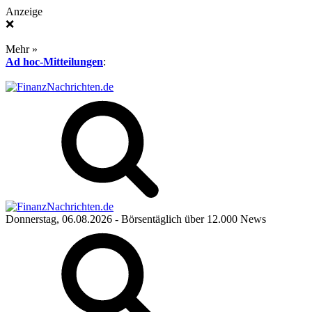
Anzeige
❌
Mehr »
Ad hoc-Mitteilungen
:
Donnerstag, 06.08.2026
- Börsentäglich über 12.000 News