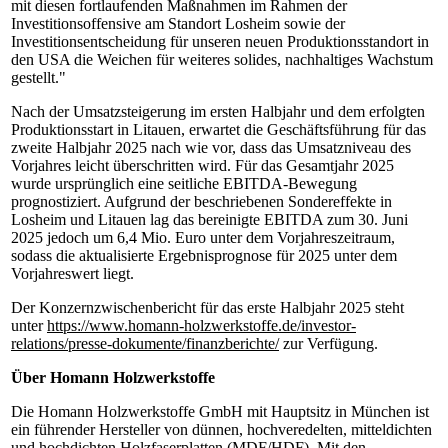
mit diesen fortlaufenden Maßnahmen im Rahmen der
Investitionsoffensive am Standort Losheim sowie der
Investitionsentscheidung für unseren neuen Produktionsstandort in
den USA die Weichen für weiteres solides, nachhaltiges Wachstum
gestellt."
Nach der Umsatzsteigerung im ersten Halbjahr und dem erfolgten
Produktionsstart in Litauen, erwartet die Geschäftsführung für das
zweite Halbjahr 2025 nach wie vor, dass das Umsatzniveau des
Vorjahres leicht überschritten wird. Für das Gesamtjahr 2025
wurde ursprünglich eine seitliche EBITDA-Bewegung
prognostiziert. Aufgrund der beschriebenen Sondereffekte in
Losheim und Litauen lag das bereinigte EBITDA zum 30. Juni
2025 jedoch um 6,4 Mio. Euro unter dem Vorjahreszeitraum,
sodass die aktualisierte Ergebnisprognose für 2025 unter dem
Vorjahreswert liegt.
Der Konzernzwischenbericht für das erste Halbjahr 2025 steht
unter
https://www.homann-holzwerkstoffe.de/investor-
relations/presse-dokumente/finanzberichte/
zur Verfügung.
Über Homann Holzwerkstoffe
Die Homann Holzwerkstoffe GmbH mit Hauptsitz in München ist
ein führender Hersteller von dünnen, hochveredelten, mitteldichten
und hochdichten Holzfaserplatten (MDF/HDF). Mit den