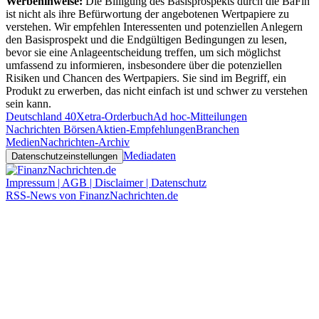
Werbehinweise:
Die Billigung des Basisprospekts durch die BaFin
ist nicht als ihre Befürwortung der angebotenen Wertpapiere zu
verstehen. Wir empfehlen Interessenten und potenziellen Anlegern
den Basisprospekt und die Endgültigen Bedingungen zu lesen,
bevor sie eine Anlageentscheidung treffen, um sich möglichst
umfassend zu informieren, insbesondere über die potenziellen
Risiken und Chancen des Wertpapiers. Sie sind im Begriff, ein
Produkt zu erwerben, das nicht einfach ist und schwer zu verstehen
sein kann.
Deutschland 40
Xetra-Orderbuch
Ad hoc-Mitteilungen
Nachrichten Börsen
Aktien-Empfehlungen
Branchen
Medien
Nachrichten-Archiv
Mediadaten
Datenschutzeinstellungen
Impressum | AGB | Disclaimer | Datenschutz
RSS-News von FinanzNachrichten.de