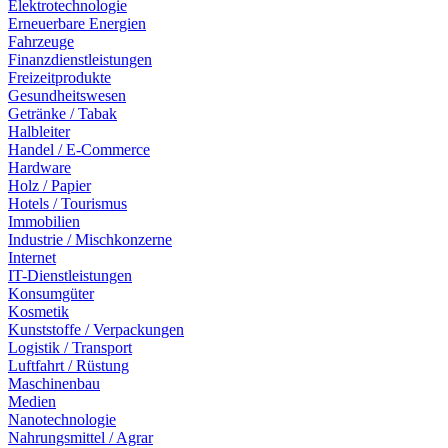
Elektrotechnologie
Erneuerbare Energien
Fahrzeuge
Finanzdienstleistungen
Freizeitprodukte
Gesundheitswesen
Getränke / Tabak
Halbleiter
Handel / E-Commerce
Hardware
Holz / Papier
Hotels / Tourismus
Immobilien
Industrie / Mischkonzerne
Internet
IT-Dienstleistungen
Konsumgüter
Kosmetik
Kunststoffe / Verpackungen
Logistik / Transport
Luftfahrt / Rüstung
Maschinenbau
Medien
Nanotechnologie
Nahrungsmittel / Agrar