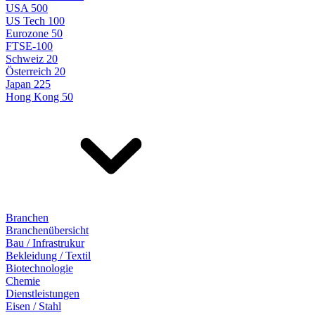
USA 500
US Tech 100
Eurozone 50
FTSE-100
Schweiz 20
Österreich 20
Japan 225
Hong Kong 50
Branchen
Branchenübersicht
Bau / Infrastrukur
Bekleidung / Textil
Biotechnologie
Chemie
Dienstleistungen
Eisen / Stahl