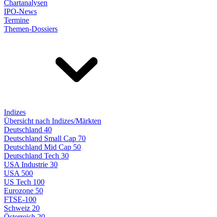
Chartanalysen
IPO-News
Termine
Themen-Dossiers
Indizes
Übersicht nach Indizes/Märkten
Deutschland 40
Deutschland Small Cap 70
Deutschland Mid Cap 50
Deutschland Tech 30
USA Industrie 30
USA 500
US Tech 100
Eurozone 50
FTSE-100
Schweiz 20
Österreich 20