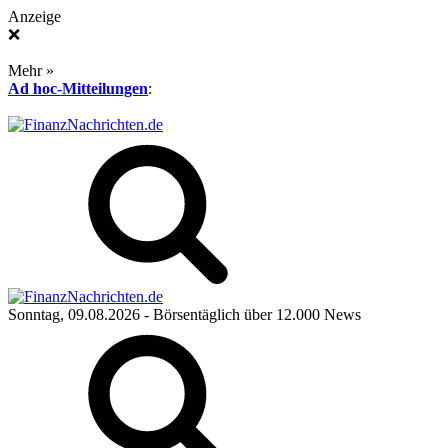
Anzeige
❌
Mehr »
Ad hoc-Mitteilungen
:
Sonntag, 09.08.2026
- Börsentäglich über 12.000 News