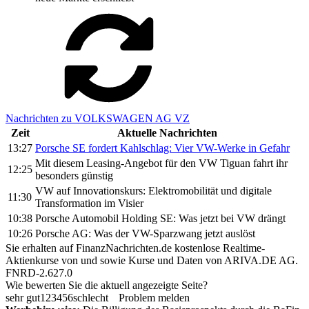
Nachrichten zu VOLKSWAGEN AG VZ
Zeit
Aktuelle Nachrichten
13:27
Porsche SE fordert Kahlschlag: Vier VW-Werke in Gefahr
Mit diesem Leasing-Angebot für den VW Tiguan fahrt ihr
12:25
besonders günstig
VW auf Innovationskurs: Elektromobilität und digitale
11:30
Transformation im Visier
10:38
Porsche Automobil Holding SE: Was jetzt bei VW drängt
10:26
Porsche AG: Was der VW-Sparzwang jetzt auslöst
Sie erhalten auf FinanzNachrichten.de kostenlose Realtime-
Aktienkurse von
und
sowie Kurse und Daten von
ARIVA.DE AG
.
FNRD-2.627.0
Wie bewerten Sie die aktuell angezeigte Seite?
sehr gut
1
2
3
4
5
6
schlecht
Problem melden