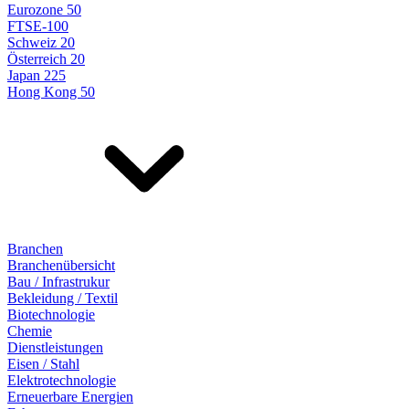
Eurozone 50
FTSE-100
Schweiz 20
Österreich 20
Japan 225
Hong Kong 50
Branchen
Branchenübersicht
Bau / Infrastrukur
Bekleidung / Textil
Biotechnologie
Chemie
Dienstleistungen
Eisen / Stahl
Elektrotechnologie
Erneuerbare Energien