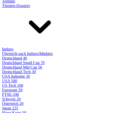
Termine
Themen-Dossiers
Indizes
Übersicht nach Indizes/Märkten
Deutschland 40
Deutschland Small Cap 70
Deutschland Mid Cap 50
Deutschland Tech 30
USA Industrie 30
USA 500
US Tech 100
Eurozone 50
FTSE-100
Schweiz 20
Österreich 20
Japan 225
Hong Kong 50