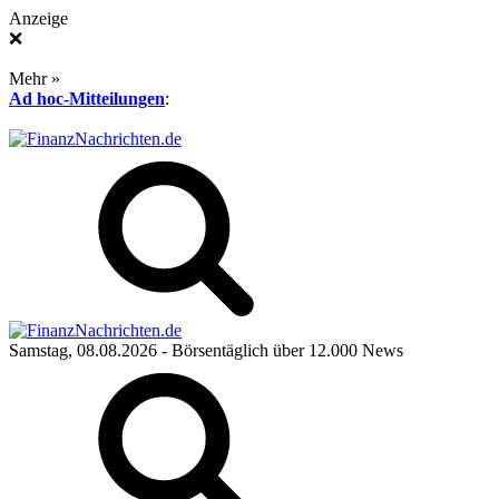
Anzeige
❌
Mehr »
Ad hoc-Mitteilungen
:
Samstag, 08.08.2026
- Börsentäglich über 12.000 News