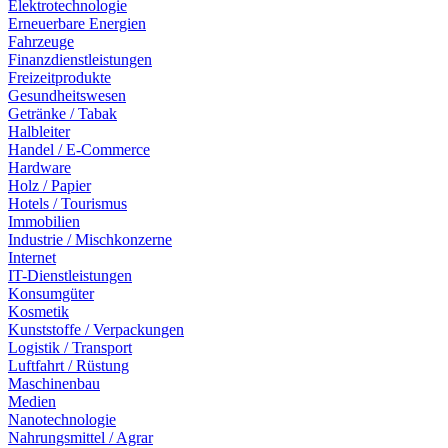
Elektrotechnologie
Erneuerbare Energien
Fahrzeuge
Finanzdienstleistungen
Freizeitprodukte
Gesundheitswesen
Getränke / Tabak
Halbleiter
Handel / E-Commerce
Hardware
Holz / Papier
Hotels / Tourismus
Immobilien
Industrie / Mischkonzerne
Internet
IT-Dienstleistungen
Konsumgüter
Kosmetik
Kunststoffe / Verpackungen
Logistik / Transport
Luftfahrt / Rüstung
Maschinenbau
Medien
Nanotechnologie
Nahrungsmittel / Agrar