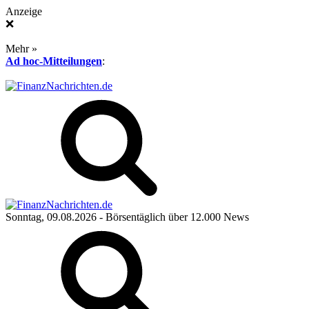
Anzeige
❌
Mehr »
Ad hoc-Mitteilungen
:
Sonntag, 09.08.2026
- Börsentäglich über 12.000 News