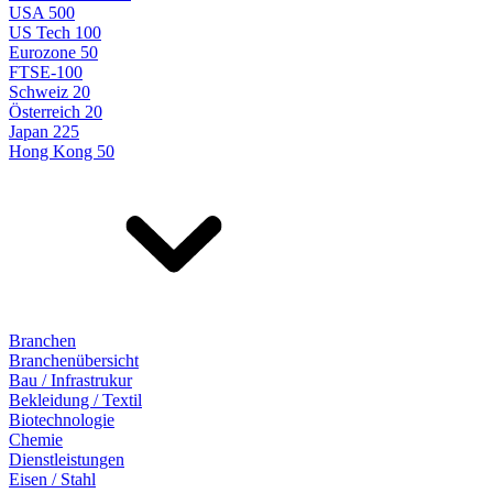
USA 500
US Tech 100
Eurozone 50
FTSE-100
Schweiz 20
Österreich 20
Japan 225
Hong Kong 50
Branchen
Branchenübersicht
Bau / Infrastrukur
Bekleidung / Textil
Biotechnologie
Chemie
Dienstleistungen
Eisen / Stahl