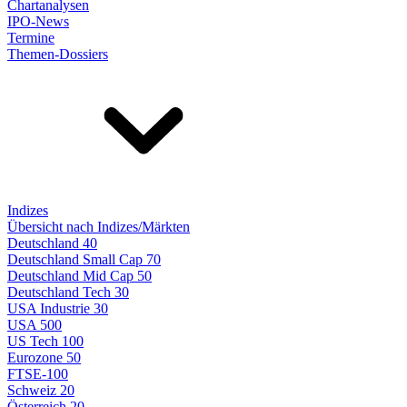
Chartanalysen
IPO-News
Termine
Themen-Dossiers
Indizes
Übersicht nach Indizes/Märkten
Deutschland 40
Deutschland Small Cap 70
Deutschland Mid Cap 50
Deutschland Tech 30
USA Industrie 30
USA 500
US Tech 100
Eurozone 50
FTSE-100
Schweiz 20
Österreich 20