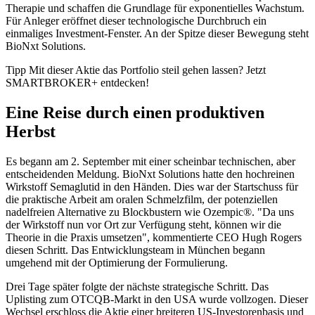
Therapie und schaffen die Grundlage für exponentielles Wachstum.
Für Anleger eröffnet dieser technologische Durchbruch ein
einmaliges Investment-Fenster. An der Spitze dieser Bewegung steht
BioNxt Solutions.
Tipp Mit dieser Aktie das Portfolio steil gehen lassen?
Jetzt
SMARTBROKER+ entdecken!
Eine Reise durch einen produktiven
Herbst
Es begann am 2. September mit einer scheinbar technischen, aber
entscheidenden Meldung. BioNxt Solutions hatte den hochreinen
Wirkstoff Semaglutid in den Händen. Dies war der Startschuss für
die praktische Arbeit am oralen Schmelzfilm, der potenziellen
nadelfreien Alternative zu Blockbustern wie Ozempic®. "Da uns
der Wirkstoff nun vor Ort zur Verfügung steht, können wir die
Theorie in die Praxis umsetzen", kommentierte CEO Hugh Rogers
diesen Schritt. Das Entwicklungsteam in München begann
umgehend mit der Optimierung der Formulierung.
Drei Tage später folgte der nächste strategische Schritt. Das
Uplisting zum OTCQB-Markt in den USA wurde vollzogen. Dieser
Wechsel erschloss die Aktie einer breiteren US-Investorenbasis und