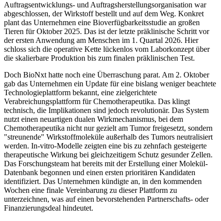
Auftragsentwicklungs- und Auftragsherstellungsorganisation war
abgeschlossen, der Wirkstoff bestellt und auf dem Weg. Konkret
plant das Unternehmen eine Bioverfügbarkeitsstudie an großen
Tieren für Oktober 2025. Das ist der letzte präklinische Schritt vor
der ersten Anwendung am Menschen im 1. Quartal 2026. Hier
schloss sich die operative Kette lückenlos vom Laborkonzept über
die skalierbare Produktion bis zum finalen präklinischen Test.
Doch BioNxt hatte noch eine Überraschung parat. Am 2. Oktober
gab das Unternehmen ein Update für eine bislang weniger beachtete
Technologieplattform bekannt, eine zielgerichtete
Verabreichungsplattform für Chemotherapeutika. Das klingt
technisch, die Implikationen sind jedoch revolutionär. Das System
nutzt einen neuartigen dualen Wirkmechanismus, bei dem
Chemotherapeutika nicht nur gezielt am Tumor freigesetzt, sondern
"streunende" Wirkstoffmoleküle außerhalb des Tumors neutralisiert
werden. In-vitro-Modelle zeigten eine bis zu zehnfach gesteigerte
therapeutische Wirkung bei gleichzeitigem Schutz gesunder Zellen.
Das Forschungsteam hat bereits mit der Erstellung einer Molekül-
Datenbank begonnen und einen ersten prioritären Kandidaten
identifiziert. Das Unternehmen kündigte an, in den kommenden
Wochen eine finale Vereinbarung zu dieser Plattform zu
unterzeichnen, was auf einen bevorstehenden Partnerschafts- oder
Finanzierungsdeal hindeutet.