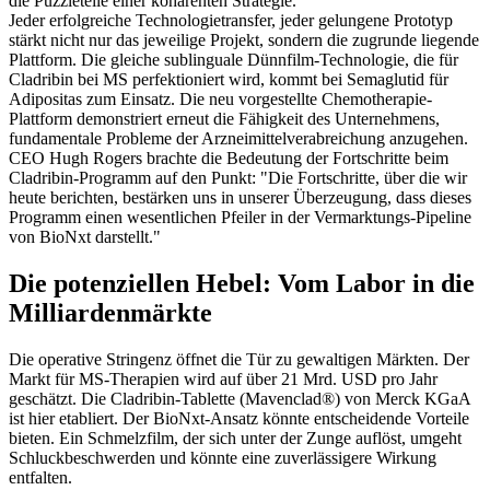
die Puzzleteile einer kohärenten Strategie.
Jeder erfolgreiche Technologietransfer, jeder gelungene Prototyp
stärkt nicht nur das jeweilige Projekt, sondern die zugrunde liegende
Plattform. Die gleiche sublinguale Dünnfilm-Technologie, die für
Cladribin bei MS perfektioniert wird, kommt bei Semaglutid für
Adipositas zum Einsatz. Die neu vorgestellte Chemotherapie-
Plattform demonstriert erneut die Fähigkeit des Unternehmens,
fundamentale Probleme der Arzneimittelverabreichung anzugehen.
CEO Hugh Rogers brachte die Bedeutung der Fortschritte beim
Cladribin-Programm auf den Punkt: "Die Fortschritte, über die wir
heute berichten, bestärken uns in unserer Überzeugung, dass dieses
Programm einen wesentlichen Pfeiler in der Vermarktungs-Pipeline
von BioNxt darstellt."
Die potenziellen Hebel: Vom Labor in die
Milliardenmärkte
Die operative Stringenz öffnet die Tür zu gewaltigen Märkten. Der
Markt für MS-Therapien wird auf über 21 Mrd. USD pro Jahr
geschätzt. Die Cladribin-Tablette (Mavenclad®) von Merck KGaA
ist hier etabliert. Der BioNxt-Ansatz könnte entscheidende Vorteile
bieten. Ein Schmelzfilm, der sich unter der Zunge auflöst, umgeht
Schluckbeschwerden und könnte eine zuverlässigere Wirkung
entfalten.