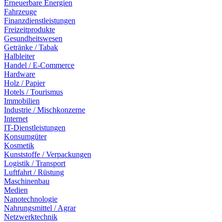
Erneuerbare Energien
Fahrzeuge
Finanzdienstleistungen
Freizeitprodukte
Gesundheitswesen
Getränke / Tabak
Halbleiter
Handel / E-Commerce
Hardware
Holz / Papier
Hotels / Tourismus
Immobilien
Industrie / Mischkonzerne
Internet
IT-Dienstleistungen
Konsumgüter
Kosmetik
Kunststoffe / Verpackungen
Logistik / Transport
Luftfahrt / Rüstung
Maschinenbau
Medien
Nanotechnologie
Nahrungsmittel / Agrar
Netzwerktechnik