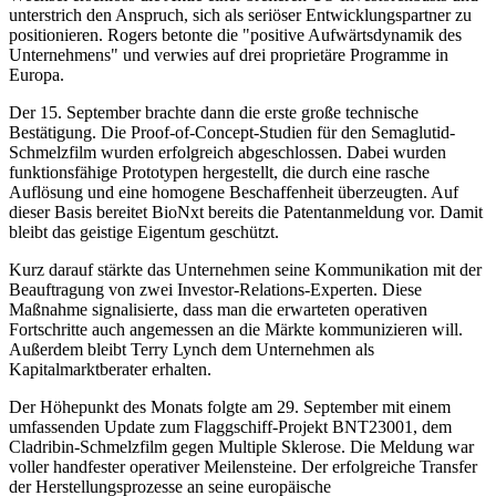
unterstrich den Anspruch, sich als seriöser Entwicklungspartner zu
positionieren. Rogers betonte die "positive Aufwärtsdynamik des
Unternehmens" und verwies auf drei proprietäre Programme in
Europa.
Der 15. September brachte dann die erste große technische
Bestätigung. Die Proof-of-Concept-Studien für den Semaglutid-
Schmelzfilm wurden erfolgreich abgeschlossen. Dabei wurden
funktionsfähige Prototypen hergestellt, die durch eine rasche
Auflösung und eine homogene Beschaffenheit überzeugten. Auf
dieser Basis bereitet BioNxt bereits die Patentanmeldung vor. Damit
bleibt das geistige Eigentum geschützt.
Kurz darauf stärkte das Unternehmen seine Kommunikation mit der
Beauftragung von zwei Investor-Relations-Experten. Diese
Maßnahme signalisierte, dass man die erwarteten operativen
Fortschritte auch angemessen an die Märkte kommunizieren will.
Außerdem bleibt Terry Lynch dem Unternehmen als
Kapitalmarktberater erhalten.
Der Höhepunkt des Monats folgte am 29. September mit einem
umfassenden Update zum Flaggschiff-Projekt BNT23001, dem
Cladribin-Schmelzfilm gegen Multiple Sklerose. Die Meldung war
voller handfester operativer Meilensteine. Der erfolgreiche Transfer
der Herstellungsprozesse an seine europäische