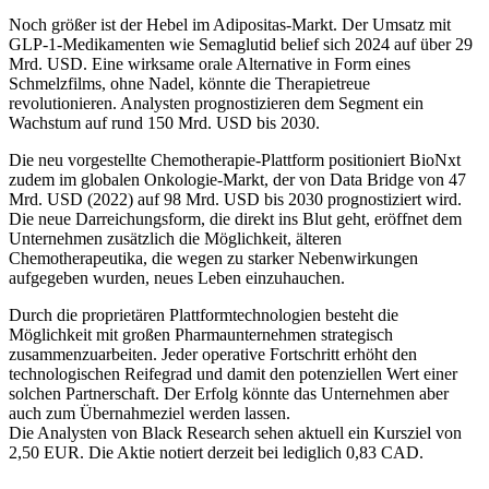
Noch größer ist der Hebel im Adipositas-Markt. Der Umsatz mit
GLP-1-Medikamenten wie Semaglutid belief sich 2024 auf über 29
Mrd. USD. Eine wirksame orale Alternative in Form eines
Schmelzfilms, ohne Nadel, könnte die Therapietreue
revolutionieren. Analysten prognostizieren dem Segment ein
Wachstum auf rund 150 Mrd. USD bis 2030.
Die neu vorgestellte Chemotherapie-Plattform positioniert BioNxt
zudem im globalen Onkologie-Markt, der von Data Bridge von 47
Mrd. USD (2022) auf 98 Mrd. USD bis 2030 prognostiziert wird.
Die neue Darreichungsform, die direkt ins Blut geht, eröffnet dem
Unternehmen zusätzlich die Möglichkeit, älteren
Chemotherapeutika, die wegen zu starker Nebenwirkungen
aufgegeben wurden, neues Leben einzuhauchen.
Durch die proprietären Plattformtechnologien besteht die
Möglichkeit mit großen Pharmaunternehmen strategisch
zusammenzuarbeiten. Jeder operative Fortschritt erhöht den
technologischen Reifegrad und damit den potenziellen Wert einer
solchen Partnerschaft. Der Erfolg könnte das Unternehmen aber
auch zum Übernahmeziel werden lassen.
Die Analysten von Black Research sehen aktuell ein Kursziel von
2,50 EUR. Die Aktie notiert derzeit bei lediglich 0,83 CAD.