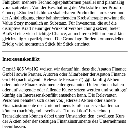
Fähigkeit, mehrere Technologieplattformen parallel und planmäßig
voranzutreiben. Von der Beschaffung der Wirkstoffe über Proof-of-
Concept-Studien bis hin zu skalierbaren Produktionsprozessen und
der Ankündigung einer bahnbrechenden Krebstherapie gewinnt die
Value Story monatlich an Substanz. Für Investoren, die auf die
disruptive Kraft neuartiger Wirkstoffverabreichung setzen, bietet
BioNxt eine vielschichtige Chance, an mehreren Milliardenmärkten
gleichzeitig zu partizipieren. Die Grundlage für den kommerziellen
Erfolg wird momentan Stück für Stück errichtet.
Interessenskonflikt
Gemäß §85 WpHG weisen wir darauf hin, dass die Apaton Finance
GmbH sowie Partner, Autoren oder Mitarbeiter der Apaton Finance
GmbH (nachfolgend "Relevante Personen") ggf. künftig Aktien
oder andere Finanzinstrumente der genannten Unternehmen halten
oder auf steigende oder fallende Kurse setzen werden und somit ggf.
künftig ein Interessenskonflikt entstehen kann. Die Relevanten
Personen behalten sich dabei vor, jederzeit Aktien oder andere
Finanzinstrumente des Unternehmens kaufen oder verkaufen zu
können (nachfolgend jeweils als "Transaktion" bezeichnet).
Transaktionen können dabei unter Umständen den jeweiligen Kurs
der Aktien oder der sonstigen Finanzinstrumente des Unternehmens
beeinflussen.