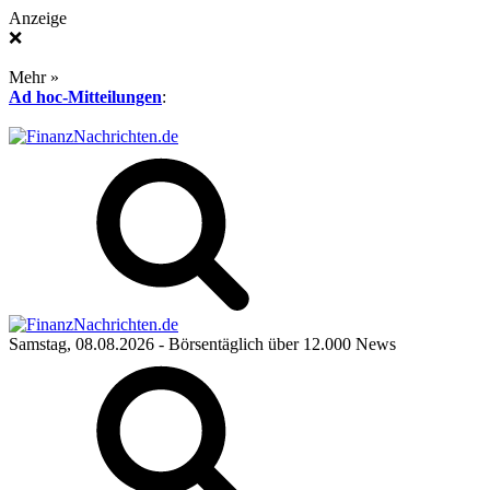
Anzeige
❌
Mehr »
Ad hoc-Mitteilungen
:
Samstag, 08.08.2026
- Börsentäglich über 12.000 News