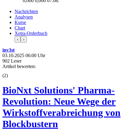
0,000
0,000
07.08.
Nachrichten
Analysen
Kurse
Chart
Xetra-Orderbuch
‹
›
inv3st
03.10.2025 06:00 Uhr
902 Leser
Artikel bewerten:
(
2
)
BioNxt Solutions' Pharma-
Revolution: Neue Wege der
Wirkstoffverabreichung von
Blockbustern