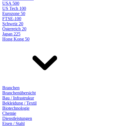
USA 500
US Tech 100
Eurozone 50
FTSE-100
Schweiz 20
Österreich 20
Japan 225
Hong Kong 50
Branchen
Branchenübersicht
Bau / Infrastrukur
Bekleidung / Textil
Biotechnologie
Chemie
Dienstleistungen
Eisen / Stahl