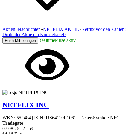
Aktien
»
Nachrichten
»
NETFLIX AKTIE
»
Netflix vor den Zahlen:
Droht der Aktie ein Kursdebakel?
Realtimekurse aktiv
Push Mitteilungen
NETFLIX INC
WKN: 552484
|
ISIN: US64110L1061
|
Ticker-Symbol: NFC
Tradegate
07.08.26
|
21:59
64,16
Euro