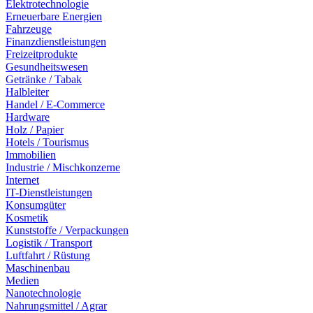
Elektrotechnologie
Erneuerbare Energien
Fahrzeuge
Finanzdienstleistungen
Freizeitprodukte
Gesundheitswesen
Getränke / Tabak
Halbleiter
Handel / E-Commerce
Hardware
Holz / Papier
Hotels / Tourismus
Immobilien
Industrie / Mischkonzerne
Internet
IT-Dienstleistungen
Konsumgüter
Kosmetik
Kunststoffe / Verpackungen
Logistik / Transport
Luftfahrt / Rüstung
Maschinenbau
Medien
Nanotechnologie
Nahrungsmittel / Agrar