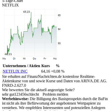
5-Tage-Chart
NETFLIX
Unternehmen / Aktien
Kurs
%
NETFLIX INC
64,16
+0,08 %
Sie erhalten auf FinanzNachrichten.de kostenlose Realtime-
Aktienkurse von
und
sowie Kurse und Daten von
ARIVA.DE AG
.
FNRD-2.627.0
Wie bewerten Sie die aktuell angezeigte Seite?
sehr gut
1
2
3
4
5
6
schlecht
Problem melden
Werbehinweise:
Die Billigung des Basisprospekts durch die BaFin
ist nicht als ihre Befürwortung der angebotenen Wertpapiere zu
verstehen. Wir empfehlen Interessenten und potenziellen Anlegern