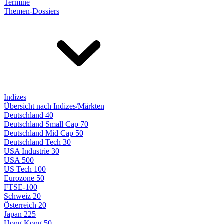
Termine
Themen-Dossiers
Indizes
Übersicht nach Indizes/Märkten
Deutschland 40
Deutschland Small Cap 70
Deutschland Mid Cap 50
Deutschland Tech 30
USA Industrie 30
USA 500
US Tech 100
Eurozone 50
FTSE-100
Schweiz 20
Österreich 20
Japan 225
Hong Kong 50