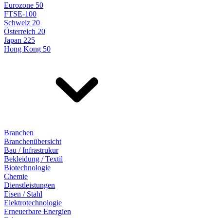
Eurozone 50
FTSE-100
Schweiz 20
Österreich 20
Japan 225
Hong Kong 50
Branchen
Branchenübersicht
Bau / Infrastrukur
Bekleidung / Textil
Biotechnologie
Chemie
Dienstleistungen
Eisen / Stahl
Elektrotechnologie
Erneuerbare Energien