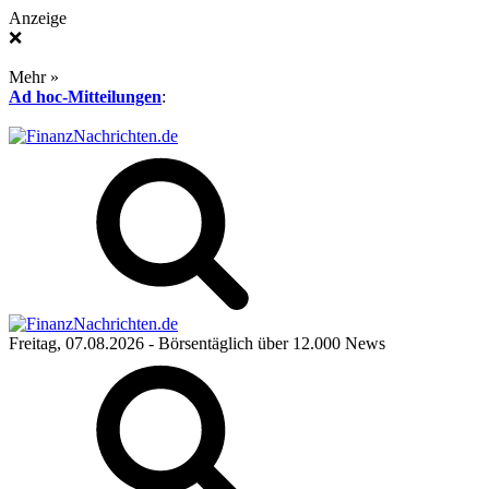
Anzeige
❌
Mehr »
Ad hoc-Mitteilungen
:
Freitag, 07.08.2026
- Börsentäglich über 12.000 News