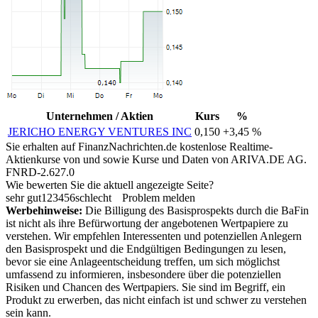
Unternehmen / Aktien
Kurs
%
JERICHO ENERGY VENTURES INC
0,150
+3,45 %
Sie erhalten auf FinanzNachrichten.de kostenlose Realtime-
Aktienkurse von
und
sowie Kurse und Daten von
ARIVA.DE AG
.
FNRD-2.627.0
Wie bewerten Sie die aktuell angezeigte Seite?
sehr gut
1
2
3
4
5
6
schlecht
Problem melden
Werbehinweise:
Die Billigung des Basisprospekts durch die BaFin
ist nicht als ihre Befürwortung der angebotenen Wertpapiere zu
verstehen. Wir empfehlen Interessenten und potenziellen Anlegern
den Basisprospekt und die Endgültigen Bedingungen zu lesen,
bevor sie eine Anlageentscheidung treffen, um sich möglichst
umfassend zu informieren, insbesondere über die potenziellen
Risiken und Chancen des Wertpapiers. Sie sind im Begriff, ein
Produkt zu erwerben, das nicht einfach ist und schwer zu verstehen
sein kann.