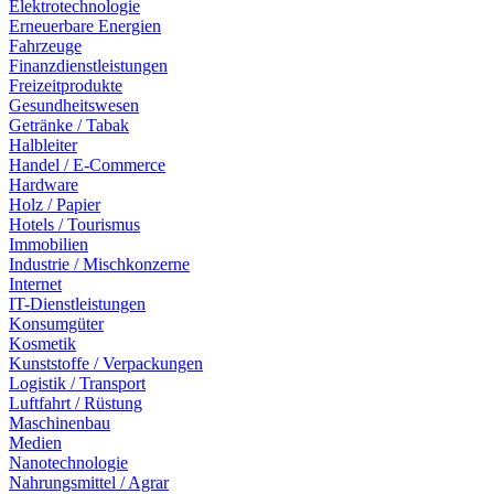
Elektrotechnologie
Erneuerbare Energien
Fahrzeuge
Finanzdienstleistungen
Freizeitprodukte
Gesundheitswesen
Getränke / Tabak
Halbleiter
Handel / E-Commerce
Hardware
Holz / Papier
Hotels / Tourismus
Immobilien
Industrie / Mischkonzerne
Internet
IT-Dienstleistungen
Konsumgüter
Kosmetik
Kunststoffe / Verpackungen
Logistik / Transport
Luftfahrt / Rüstung
Maschinenbau
Medien
Nanotechnologie
Nahrungsmittel / Agrar