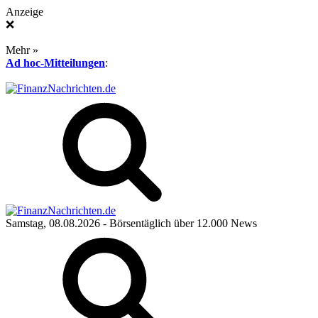
Anzeige
❌
Mehr »
Ad hoc-Mitteilungen
:
Samstag, 08.08.2026
- Börsentäglich über 12.000 News