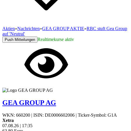
Aktien
»
Nachrichten
»
GEA GROUP AKTIE
»
RBC stuft Gea Group
auf 'Neutral'
Realtimekurse aktiv
Push Mitteilungen
GEA GROUP AG
WKN: 660200
|
ISIN: DE0006602006
|
Ticker-Symbol: G1A
Xetra
07.08.26
|
17:35
63,80
Euro