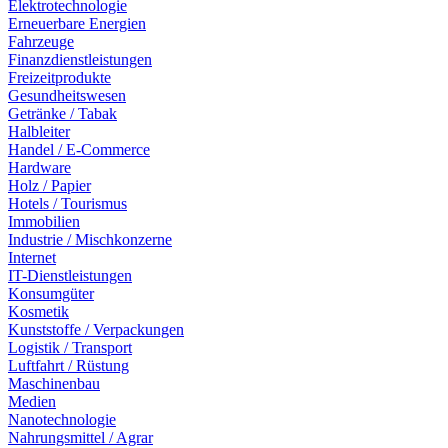
Elektrotechnologie
Erneuerbare Energien
Fahrzeuge
Finanzdienstleistungen
Freizeitprodukte
Gesundheitswesen
Getränke / Tabak
Halbleiter
Handel / E-Commerce
Hardware
Holz / Papier
Hotels / Tourismus
Immobilien
Industrie / Mischkonzerne
Internet
IT-Dienstleistungen
Konsumgüter
Kosmetik
Kunststoffe / Verpackungen
Logistik / Transport
Luftfahrt / Rüstung
Maschinenbau
Medien
Nanotechnologie
Nahrungsmittel / Agrar