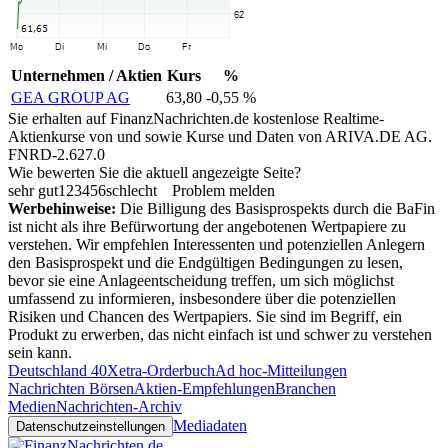
Unternehmen / Aktien
Kurs
%
GEA GROUP AG
63,80
-0,55 %
Sie erhalten auf FinanzNachrichten.de kostenlose Realtime-
Aktienkurse von
und
sowie Kurse und Daten von
ARIVA.DE AG
.
FNRD-2.627.0
Wie bewerten Sie die aktuell angezeigte Seite?
sehr gut
1
2
3
4
5
6
schlecht
Problem melden
Werbehinweise:
Die Billigung des Basisprospekts durch die BaFin
ist nicht als ihre Befürwortung der angebotenen Wertpapiere zu
verstehen. Wir empfehlen Interessenten und potenziellen Anlegern
den Basisprospekt und die Endgültigen Bedingungen zu lesen,
bevor sie eine Anlageentscheidung treffen, um sich möglichst
umfassend zu informieren, insbesondere über die potenziellen
Risiken und Chancen des Wertpapiers. Sie sind im Begriff, ein
Produkt zu erwerben, das nicht einfach ist und schwer zu verstehen
sein kann.
Deutschland 40
Xetra-Orderbuch
Ad hoc-Mitteilungen
Nachrichten Börsen
Aktien-Empfehlungen
Branchen
Medien
Nachrichten-Archiv
Mediadaten
Datenschutzeinstellungen