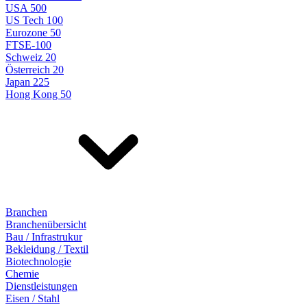
USA 500
US Tech 100
Eurozone 50
FTSE-100
Schweiz 20
Österreich 20
Japan 225
Hong Kong 50
Branchen
Branchenübersicht
Bau / Infrastrukur
Bekleidung / Textil
Biotechnologie
Chemie
Dienstleistungen
Eisen / Stahl