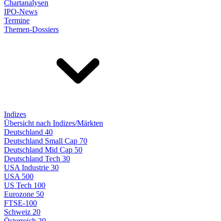
Chartanalysen
IPO-News
Termine
Themen-Dossiers
Indizes
Übersicht nach Indizes/Märkten
Deutschland 40
Deutschland Small Cap 70
Deutschland Mid Cap 50
Deutschland Tech 30
USA Industrie 30
USA 500
US Tech 100
Eurozone 50
FTSE-100
Schweiz 20
Österreich 20