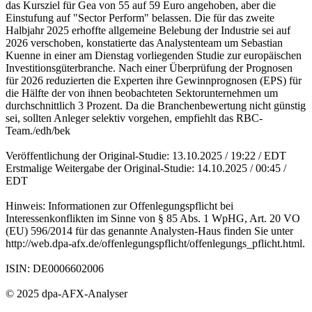
das Kursziel für Gea von 55 auf 59 Euro angehoben, aber die
Einstufung auf "Sector Perform" belassen. Die für das zweite
Halbjahr 2025 erhoffte allgemeine Belebung der Industrie sei auf
2026 verschoben, konstatierte das Analystenteam um Sebastian
Kuenne in einer am Dienstag vorliegenden Studie zur europäischen
Investitionsgüterbranche. Nach einer Überprüfung der Prognosen
für 2026 reduzierten die Experten ihre Gewinnprognosen (EPS) für
die Hälfte der von ihnen beobachteten Sektorunternehmen um
durchschnittlich 3 Prozent. Da die Branchenbewertung nicht günstig
sei, sollten Anleger selektiv vorgehen, empfiehlt das RBC-
Team./edh/bek
Veröffentlichung der Original-Studie: 13.10.2025 / 19:22 / EDT
Erstmalige Weitergabe der Original-Studie: 14.10.2025 / 00:45 /
EDT
Hinweis: Informationen zur Offenlegungspflicht bei
Interessenkonflikten im Sinne von § 85 Abs. 1 WpHG, Art. 20 VO
(EU) 596/2014 für das genannte Analysten-Haus finden Sie unter
http://web.dpa-afx.de/offenlegungspflicht/offenlegungs_pflicht.html.
ISIN: DE0006602006
© 2025 dpa-AFX-Analyser