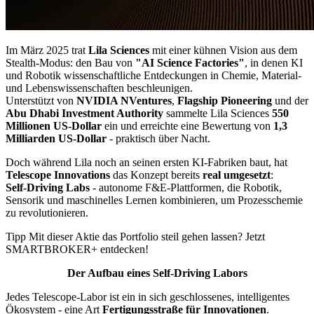
Im März 2025 trat
Lila Sciences
mit einer kühnen Vision aus dem
Stealth-Modus: den Bau von
"AI Science Factories"
, in denen KI
und Robotik wissenschaftliche Entdeckungen in Chemie, Material-
und Lebenswissenschaften beschleunigen.
Unterstützt von
NVIDIA NVentures
,
Flagship Pioneering
und der
Abu Dhabi Investment Authority
sammelte Lila Sciences
550
Millionen US-Dollar
ein und erreichte eine Bewertung von
1,3
Milliarden US-Dollar
- praktisch über Nacht.
Doch während Lila noch an seinen ersten KI-Fabriken baut, hat
Telescope Innovations
das Konzept bereits
real umgesetzt
:
Self-Driving Labs
- autonome F&E-Plattformen, die Robotik,
Sensorik und maschinelles Lernen kombinieren, um Prozesschemie
zu revolutionieren.
Tipp Mit dieser Aktie das Portfolio steil gehen lassen?
Jetzt
SMARTBROKER+ entdecken!
Der Aufbau eines Self-Driving Labors
Jedes Telescope-Labor ist ein in sich geschlossenes, intelligentes
Ökosystem - eine Art
Fertigungsstraße für Innovationen
.