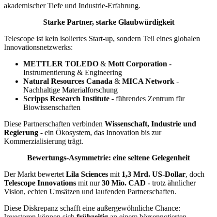
akademischer Tiefe und Industrie-Erfahrung.
Starke Partner, starke Glaubwürdigkeit
Telescope ist kein isoliertes Start-up, sondern Teil eines globalen
Innovationsnetzwerks:
METTLER TOLEDO
&
Mott Corporation
-
Instrumentierung & Engineering
Natural Resources Canada
&
MICA Network
-
Nachhaltige Materialforschung
Scripps Research Institute
- führendes Zentrum für
Biowissenschaften
Diese Partnerschaften verbinden
Wissenschaft, Industrie und
Regierung
- ein Ökosystem, das Innovation bis zur
Kommerzialisierung trägt.
Bewertungs-Asymmetrie: eine seltene Gelegenheit
Der Markt bewertet
Lila Sciences
mit
1,3 Mrd. US-Dollar
, doch
Telescope Innovations
mit nur
30 Mio. CAD
- trotz ähnlicher
Vision, echten Umsätzen und laufenden Partnerschaften.
Diese Diskrepanz schafft eine außergewöhnliche Chance:
Investoren können sich
frühzeitig
an einem börsennotierten