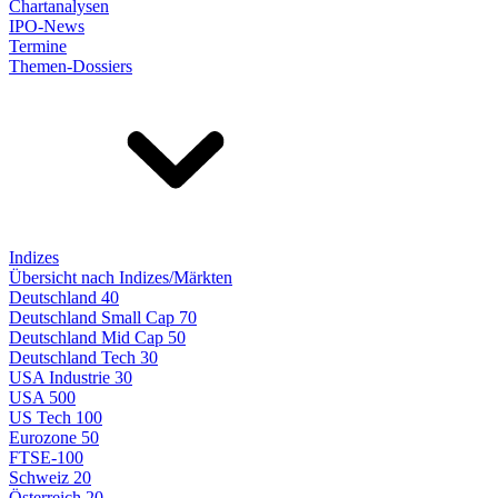
Chartanalysen
IPO-News
Termine
Themen-Dossiers
Indizes
Übersicht nach Indizes/Märkten
Deutschland 40
Deutschland Small Cap 70
Deutschland Mid Cap 50
Deutschland Tech 30
USA Industrie 30
USA 500
US Tech 100
Eurozone 50
FTSE-100
Schweiz 20
Österreich 20