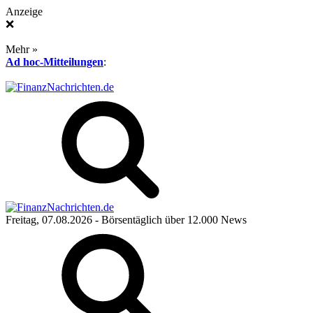
Anzeige
❌
Mehr »
Ad hoc-Mitteilungen
:
Freitag, 07.08.2026
- Börsentäglich über 12.000 News