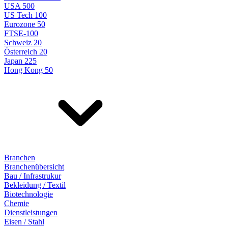
USA 500
US Tech 100
Eurozone 50
FTSE-100
Schweiz 20
Österreich 20
Japan 225
Hong Kong 50
Branchen
Branchenübersicht
Bau / Infrastrukur
Bekleidung / Textil
Biotechnologie
Chemie
Dienstleistungen
Eisen / Stahl