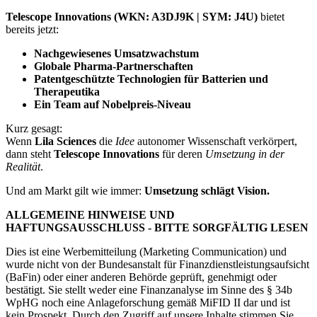
Telescope Innovations (WKN: A3DJ9K | SYM: J4U)
bietet
bereits jetzt:
Nachgewiesenes Umsatzwachstum
Globale Pharma-Partnerschaften
Patentgeschützte Technologien für Batterien und
Therapeutika
Ein Team auf Nobelpreis-Niveau
Kurz gesagt:
Wenn
Lila Sciences
die
Idee
autonomer Wissenschaft verkörpert,
dann steht
Telescope Innovations
für deren
Umsetzung in der
Realität
.
Und am Markt gilt wie immer:
Umsetzung schlägt Vision.
ALLGEMEINE HINWEISE UND
HAFTUNGSAUSSCHLUSS - BITTE SORGFÄLTIG LESEN
Dies ist eine Werbemitteilung (Marketing Communication) und
wurde nicht von der Bundesanstalt für Finanzdienstleistungsaufsicht
(BaFin) oder einer anderen Behörde geprüft, genehmigt oder
bestätigt. Sie stellt weder eine Finanzanalyse im Sinne des § 34b
WpHG noch eine Anlageforschung gemäß MiFID II dar und ist
kein Prospekt. Durch den Zugriff auf unsere Inhalte stimmen Sie