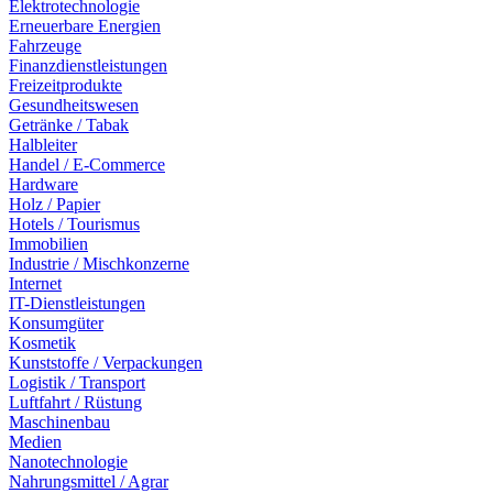
Elektrotechnologie
Erneuerbare Energien
Fahrzeuge
Finanzdienstleistungen
Freizeitprodukte
Gesundheitswesen
Getränke / Tabak
Halbleiter
Handel / E-Commerce
Hardware
Holz / Papier
Hotels / Tourismus
Immobilien
Industrie / Mischkonzerne
Internet
IT-Dienstleistungen
Konsumgüter
Kosmetik
Kunststoffe / Verpackungen
Logistik / Transport
Luftfahrt / Rüstung
Maschinenbau
Medien
Nanotechnologie
Nahrungsmittel / Agrar