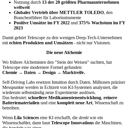
Nutzung durch
13 der 20 größten Pharmaunternehmen
weltweit
Globaler Vertrieb über METTLER TOLEDO
, den
Branchenführer für Laborinstrumente
Positive Umsätze im FY 2022
und
375% Wachstum im FY
2023
Damit gehört Telescope zu den wenigen Deep-Tech-Unternehmen
mit
echten Produkten und Umsätzen
- nicht nur Visionen.
Die neue Alchemie
Wo frühere Alchemisten den "Stein der Weisen" suchten, hat
Telescope eine modernere Formel gefunden:
Chemie → Daten → Design → Marktreife.
Self-Driving Labs ersetzen Intuition durch Daten. Millionen präziser
Messpunkte werden in Echtzeit von KI-Systemen analysiert, die
wiederum selbstständig neue Experimente auslösen.
Das bedeutet:
schnellere Medikamentenentwicklung
,
reinere
Batteriematerialien
und eine
komplett neue Art
, Wissenschaft zu
betreiben.
Wenn
Lila Sciences
eine KI erschafft, die
denkt
wie ein
Wissenschaftler, dann baut
Telescope Innovations
die Maschinen,
die
handeln
wie einer.