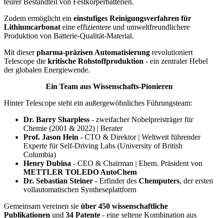
teurer Bestandteil von Festkörperbatterien.
Zudem ermöglicht ein
einstufiges Reinigungsverfahren für
Lithiumcarbonat
eine effizientere und umweltfreundlichere
Produktion von Batterie-Qualität-Material.
Mit dieser
pharma-präzisen Automatisierung
revolutioniert
Telescope die
kritische Rohstoffproduktion
- ein zentraler Hebel
der globalen Energiewende.
Ein Team aus Wissenschafts-Pionieren
Hinter Telescope steht ein außergewöhnliches Führungsteam:
Dr. Barry Sharpless
- zweifacher Nobelpreisträger für
Chemie (2001 & 2022) | Berater
Prof. Jason Hein
- CTO & Direktor | Weltweit führender
Experte für Self-Driving Labs (University of British
Columbia)
Henry Dubina
- CEO & Chairman | Ehem. Präsident von
METTLER TOLEDO AutoChem
Dr. Sebastian Steiner
- Erfinder des
Chemputers
, der ersten
vollautomatischen Syntheseplattform
Gemeinsam vereinen sie
über 450 wissenschaftliche
Publikationen
und
34 Patente
- eine seltene Kombination aus