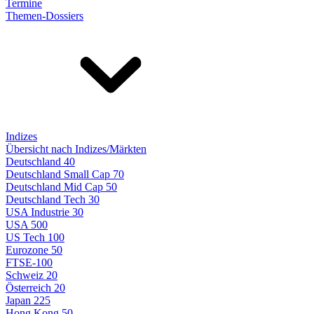
Termine
Themen-Dossiers
Indizes
Übersicht nach Indizes/Märkten
Deutschland 40
Deutschland Small Cap 70
Deutschland Mid Cap 50
Deutschland Tech 30
USA Industrie 30
USA 500
US Tech 100
Eurozone 50
FTSE-100
Schweiz 20
Österreich 20
Japan 225
Hong Kong 50