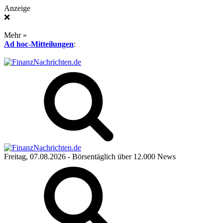
Anzeige
❌
Mehr »
Ad hoc-Mitteilungen
:
Freitag, 07.08.2026
- Börsentäglich über 12.000 News