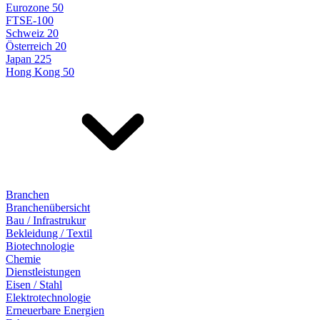
Eurozone 50
FTSE-100
Schweiz 20
Österreich 20
Japan 225
Hong Kong 50
Branchen
Branchenübersicht
Bau / Infrastrukur
Bekleidung / Textil
Biotechnologie
Chemie
Dienstleistungen
Eisen / Stahl
Elektrotechnologie
Erneuerbare Energien