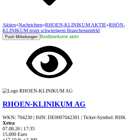
Aktien
»
Nachrichten
»
RHOEN-KLINIKUM AKTIE
»
RHÖN-
KLINIKUM trotzt schwierigem Branchenumfeld
Realtimekurse aktiv
Push Mitteilungen
RHOEN-KLINIKUM AG
WKN: 704230
|
ISIN: DE0007042301
|
Ticker-Symbol: RHK
Xetra
07.08.26
|
17:35
15,000
Euro
+17,19 %
+2,200