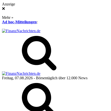
Anzeige
❌
Mehr »
Ad hoc-Mitteilungen
:
Freitag, 07.08.2026
- Börsentäglich über 12.000 News