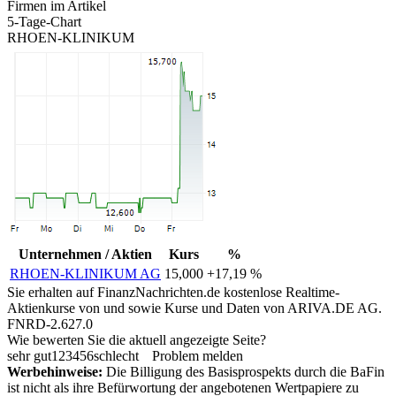
Firmen im Artikel
5-Tage-Chart
RHOEN-KLINIKUM
Unternehmen / Aktien
Kurs
%
RHOEN-KLINIKUM AG
15,000
+17,19 %
Sie erhalten auf FinanzNachrichten.de kostenlose Realtime-
Aktienkurse von
und
sowie Kurse und Daten von
ARIVA.DE AG
.
FNRD-2.627.0
Wie bewerten Sie die aktuell angezeigte Seite?
sehr gut
1
2
3
4
5
6
schlecht
Problem melden
Werbehinweise:
Die Billigung des Basisprospekts durch die BaFin
ist nicht als ihre Befürwortung der angebotenen Wertpapiere zu