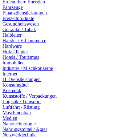
Erneuerbare Energien
Fahrzeuge
Finanzdienstleistungen
Freizeitprodukte
Gesundheitswesen
Getränke / Tabak
Halbleiter
Handel / E-Commerce
Hardware
Holz / Papier
Hotels / Tourismus
Immobilien
Industrie / Mischkonzerne
Internet
IT-Dienstleistungen
Konsumgüter
Kosmetik
Kunststoffe / Verpackungen
Logistik / Transport
Luftfahrt / Rüstung
Maschinenbau
Medien
Nanotechnologie
Nahrungsmittel / Agrar
Netzwerktechnik