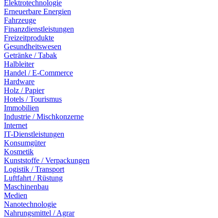
Elektrotechnologie
Erneuerbare Energien
Fahrzeuge
Finanzdienstleistungen
Freizeitprodukte
Gesundheitswesen
Getränke / Tabak
Halbleiter
Handel / E-Commerce
Hardware
Holz / Papier
Hotels / Tourismus
Immobilien
Industrie / Mischkonzerne
Internet
IT-Dienstleistungen
Konsumgüter
Kosmetik
Kunststoffe / Verpackungen
Logistik / Transport
Luftfahrt / Rüstung
Maschinenbau
Medien
Nanotechnologie
Nahrungsmittel / Agrar