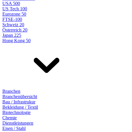
USA 500
US Tech 100
Eurozone 50
FTSE-100
Schweiz 20
Österreich 20
Japan 225
Hong Kong 50
Branchen
Branchenübersicht
Bau / Infrastrukur
Bekleidung / Textil
Biotechnologie
Chemie
Dienstleistungen
Eisen / Stahl