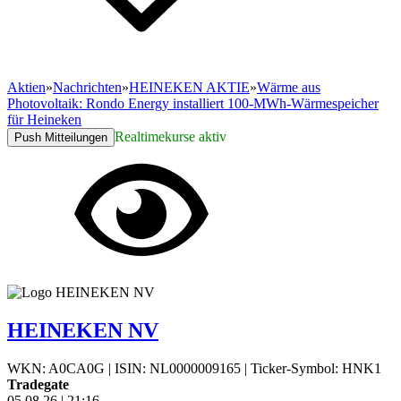
Aktien
»
Nachrichten
»
HEINEKEN AKTIE
»
Wärme aus
Photovoltaik: Rondo Energy installiert 100-MWh-Wärmespeicher
für Heineken
Realtimekurse aktiv
Push Mitteilungen
HEINEKEN NV
WKN: A0CA0G
|
ISIN: NL0000009165
|
Ticker-Symbol: HNK1
Tradegate
05.08.26
|
21:16