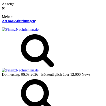
Anzeige
❌
Mehr »
Ad hoc-Mitteilungen
:
Donnerstag, 06.08.2026
- Börsentäglich über 12.000 News