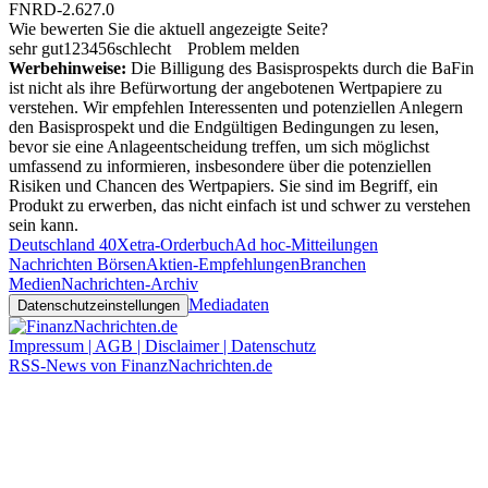
FNRD-2.627.0
Wie bewerten Sie die aktuell angezeigte Seite?
sehr gut
1
2
3
4
5
6
schlecht
Problem melden
Werbehinweise:
Die Billigung des Basisprospekts durch die BaFin
ist nicht als ihre Befürwortung der angebotenen Wertpapiere zu
verstehen. Wir empfehlen Interessenten und potenziellen Anlegern
den Basisprospekt und die Endgültigen Bedingungen zu lesen,
bevor sie eine Anlageentscheidung treffen, um sich möglichst
umfassend zu informieren, insbesondere über die potenziellen
Risiken und Chancen des Wertpapiers. Sie sind im Begriff, ein
Produkt zu erwerben, das nicht einfach ist und schwer zu verstehen
sein kann.
Deutschland 40
Xetra-Orderbuch
Ad hoc-Mitteilungen
Nachrichten Börsen
Aktien-Empfehlungen
Branchen
Medien
Nachrichten-Archiv
Mediadaten
Datenschutzeinstellungen
Impressum | AGB | Disclaimer | Datenschutz
RSS-News von FinanzNachrichten.de