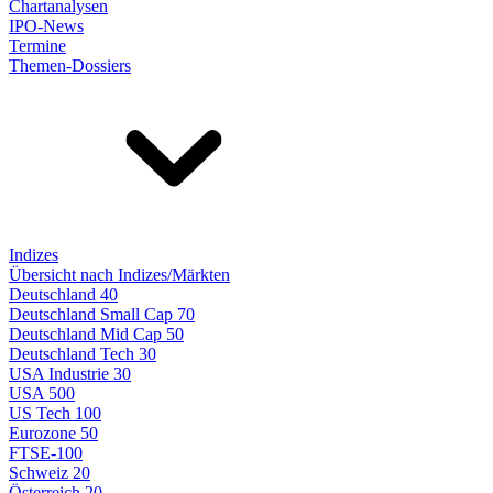
Chartanalysen
IPO-News
Termine
Themen-Dossiers
Indizes
Übersicht nach Indizes/Märkten
Deutschland 40
Deutschland Small Cap 70
Deutschland Mid Cap 50
Deutschland Tech 30
USA Industrie 30
USA 500
US Tech 100
Eurozone 50
FTSE-100
Schweiz 20
Österreich 20