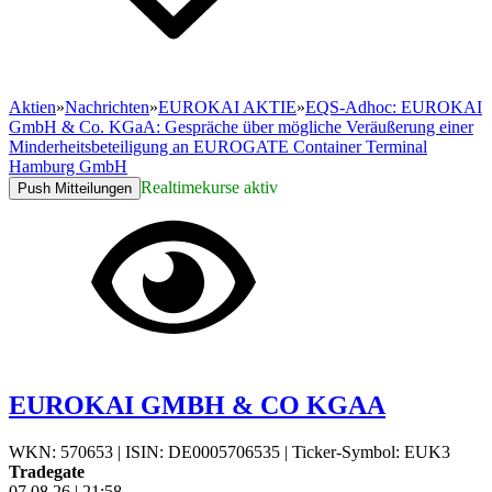
Aktien
»
Nachrichten
»
EUROKAI AKTIE
»
EQS-Adhoc: EUROKAI
GmbH & Co. KGaA: Gespräche über mögliche Veräußerung einer
Minderheitsbeteiligung an EUROGATE Container Terminal
Hamburg GmbH
Realtimekurse aktiv
Push Mitteilungen
EUROKAI GMBH & CO KGAA
WKN: 570653
|
ISIN: DE0005706535
|
Ticker-Symbol: EUK3
Tradegate
07.08.26
|
21:58