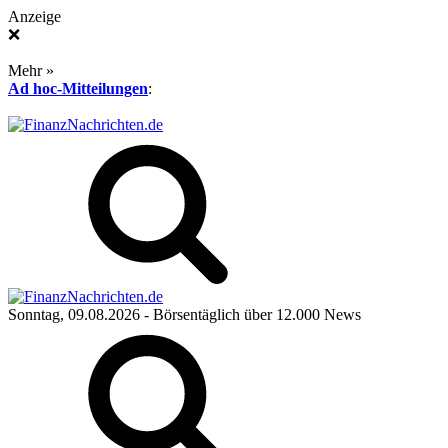
Anzeige
❌
Mehr »
Ad hoc-Mitteilungen
:
Sonntag, 09.08.2026
- Börsentäglich über 12.000 News