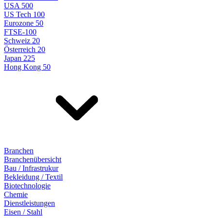
USA 500
US Tech 100
Eurozone 50
FTSE-100
Schweiz 20
Österreich 20
Japan 225
Hong Kong 50
Branchen
Branchenübersicht
Bau / Infrastrukur
Bekleidung / Textil
Biotechnologie
Chemie
Dienstleistungen
Eisen / Stahl