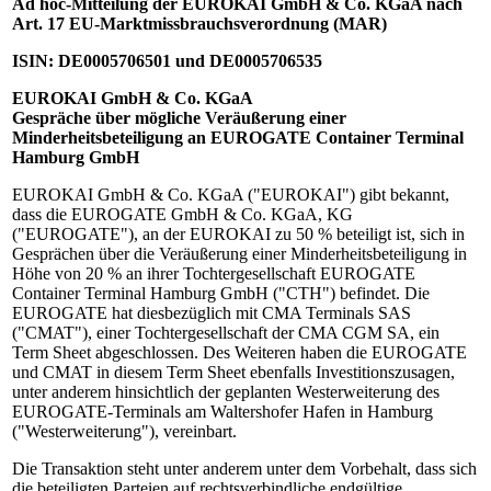
Ad hoc-Mitteilung der EUROKAI GmbH & Co. KGaA nach
Art. 17 EU-Marktmissbrauchsverordnung (MAR)
ISIN: DE0005706501 und DE0005706535
EUROKAI GmbH & Co. KGaA
Gespräche über mögliche Veräußerung einer
Minderheitsbeteiligung an EUROGATE Container Terminal
Hamburg GmbH
EUROKAI GmbH & Co. KGaA ("EUROKAI") gibt bekannt,
dass die EUROGATE GmbH & Co. KGaA, KG
("EUROGATE"), an der EUROKAI zu 50 % beteiligt ist, sich in
Gesprächen über die Veräußerung einer Minderheitsbeteiligung in
Höhe von 20 % an ihrer Tochtergesellschaft EUROGATE
Container Terminal Hamburg GmbH ("CTH") befindet. Die
EUROGATE hat diesbezüglich mit CMA Terminals SAS
("CMAT"), einer Tochtergesellschaft der CMA CGM SA, ein
Term Sheet abgeschlossen. Des Weiteren haben die EUROGATE
und CMAT in diesem Term Sheet ebenfalls Investitionszusagen,
unter anderem hinsichtlich der geplanten Westerweiterung des
EUROGATE-Terminals am Waltershofer Hafen in Hamburg
("Westerweiterung"), vereinbart.
Die Transaktion steht unter anderem unter dem Vorbehalt, dass sich
die beteiligten Parteien auf rechtsverbindliche endgültige