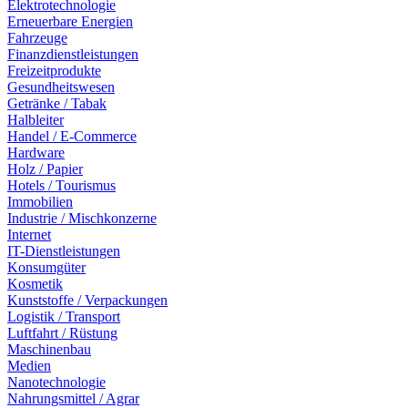
Elektrotechnologie
Erneuerbare Energien
Fahrzeuge
Finanzdienstleistungen
Freizeitprodukte
Gesundheitswesen
Getränke / Tabak
Halbleiter
Handel / E-Commerce
Hardware
Holz / Papier
Hotels / Tourismus
Immobilien
Industrie / Mischkonzerne
Internet
IT-Dienstleistungen
Konsumgüter
Kosmetik
Kunststoffe / Verpackungen
Logistik / Transport
Luftfahrt / Rüstung
Maschinenbau
Medien
Nanotechnologie
Nahrungsmittel / Agrar