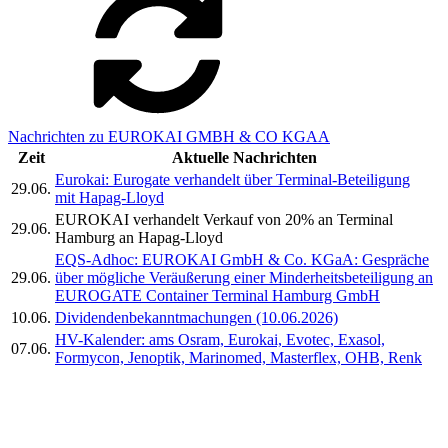
Nachrichten zu EUROKAI GMBH & CO KGAA
Zeit
Aktuelle Nachrichten
Eurokai: Eurogate verhandelt über Terminal-Beteiligung
29.06.
mit Hapag-Lloyd
EUROKAI verhandelt Verkauf von 20% an Terminal
29.06.
Hamburg an Hapag-Lloyd
EQS-Adhoc: EUROKAI GmbH & Co. KGaA: Gespräche
29.06.
über mögliche Veräußerung einer Minderheitsbeteiligung an
EUROGATE Container Terminal Hamburg GmbH
10.06.
Dividendenbekanntmachungen (10.06.2026)
HV-Kalender: ams Osram, Eurokai, Evotec, Exasol,
07.06.
Formycon, Jenoptik, Marinomed, Masterflex, OHB, Renk