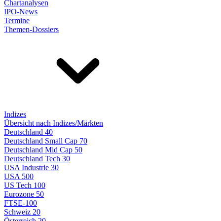
Chartanalysen
IPO-News
Termine
Themen-Dossiers
Indizes
Übersicht nach Indizes/Märkten
Deutschland 40
Deutschland Small Cap 70
Deutschland Mid Cap 50
Deutschland Tech 30
USA Industrie 30
USA 500
US Tech 100
Eurozone 50
FTSE-100
Schweiz 20
Österreich 20