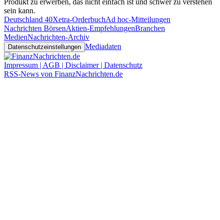
Produkt zu erwerben, das nicht einfach ist und schwer zu verstehen
sein kann.
Deutschland 40
Xetra-Orderbuch
Ad hoc-Mitteilungen
Nachrichten Börsen
Aktien-Empfehlungen
Branchen
Medien
Nachrichten-Archiv
Mediadaten
Datenschutzeinstellungen
Impressum | AGB | Disclaimer | Datenschutz
RSS-News von FinanzNachrichten.de