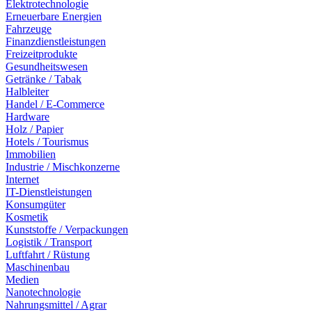
Elektrotechnologie
Erneuerbare Energien
Fahrzeuge
Finanzdienstleistungen
Freizeitprodukte
Gesundheitswesen
Getränke / Tabak
Halbleiter
Handel / E-Commerce
Hardware
Holz / Papier
Hotels / Tourismus
Immobilien
Industrie / Mischkonzerne
Internet
IT-Dienstleistungen
Konsumgüter
Kosmetik
Kunststoffe / Verpackungen
Logistik / Transport
Luftfahrt / Rüstung
Maschinenbau
Medien
Nanotechnologie
Nahrungsmittel / Agrar