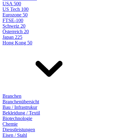
USA 500
US Tech 100
Eurozone 50
FTSE-100
Schweiz 20
Österreich 20
Japan 225
Hong Kong 50
Branchen
Branchenübersicht
Bau / Infrastrukur
Bekleidung / Textil
Biotechnologie
Chemie
Dienstleistungen
Eisen / Stahl