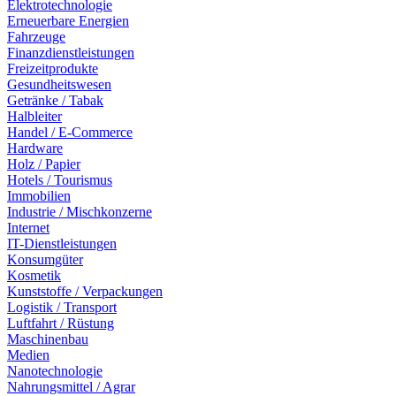
Elektrotechnologie
Erneuerbare Energien
Fahrzeuge
Finanzdienstleistungen
Freizeitprodukte
Gesundheitswesen
Getränke / Tabak
Halbleiter
Handel / E-Commerce
Hardware
Holz / Papier
Hotels / Tourismus
Immobilien
Industrie / Mischkonzerne
Internet
IT-Dienstleistungen
Konsumgüter
Kosmetik
Kunststoffe / Verpackungen
Logistik / Transport
Luftfahrt / Rüstung
Maschinenbau
Medien
Nanotechnologie
Nahrungsmittel / Agrar