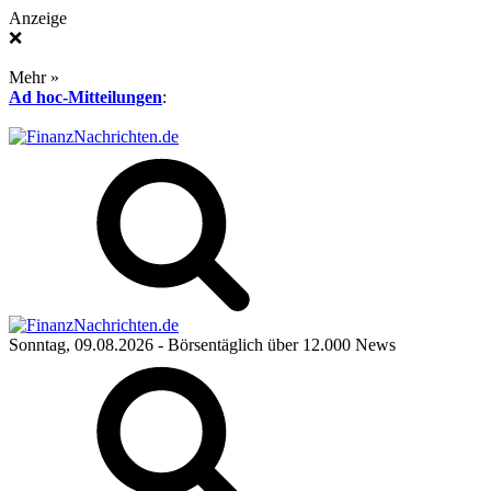
Anzeige
❌
Mehr »
Ad hoc-Mitteilungen
:
Sonntag, 09.08.2026
- Börsentäglich über 12.000 News