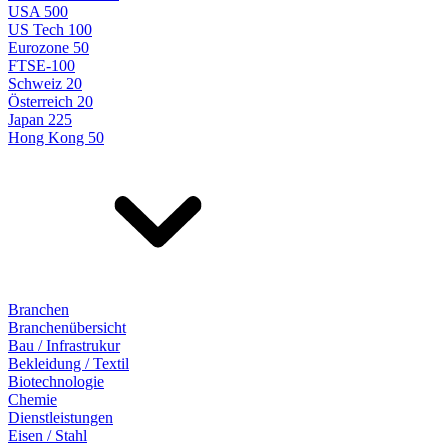
USA 500
US Tech 100
Eurozone 50
FTSE-100
Schweiz 20
Österreich 20
Japan 225
Hong Kong 50
Branchen
Branchenübersicht
Bau / Infrastrukur
Bekleidung / Textil
Biotechnologie
Chemie
Dienstleistungen
Eisen / Stahl