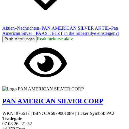
Aktien
»
Nachrichten
»
PAN AMERICAN SILVER AKTIE
»
Pan
American Silver - PAAS: JETZT in die Silberrallye einsteigen?!
Realtimekurse aktiv
Push Mitteilungen
PAN AMERICAN SILVER CORP
WKN: 876617
|
ISIN: CA6979001089
|
Ticker-Symbol: PA2
Tradegate
07.08.26
|
21:52
44,170
Euro