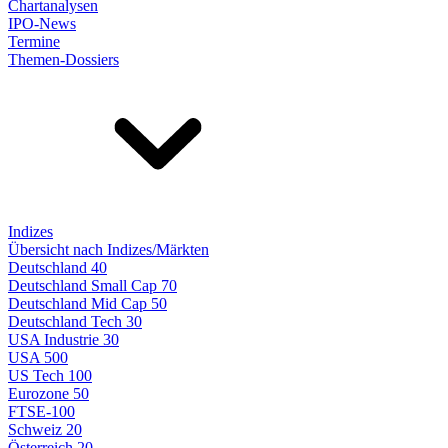
Chartanalysen
IPO-News
Termine
Themen-Dossiers
Indizes
Übersicht nach Indizes/Märkten
Deutschland 40
Deutschland Small Cap 70
Deutschland Mid Cap 50
Deutschland Tech 30
USA Industrie 30
USA 500
US Tech 100
Eurozone 50
FTSE-100
Schweiz 20
Österreich 20