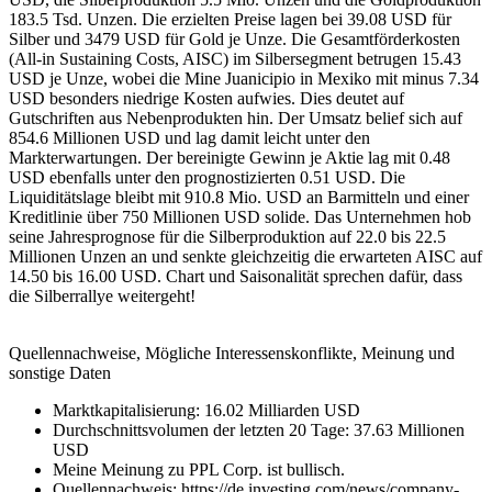
183.5 Tsd. Unzen. Die erzielten Preise lagen bei 39.08 USD für
Silber und 3479 USD für Gold je Unze. Die Gesamtförderkosten
(All-in Sustaining Costs, AISC) im Silbersegment betrugen 15.43
USD je Unze, wobei die Mine Juanicipio in Mexiko mit minus 7.34
USD besonders niedrige Kosten aufwies. Dies deutet auf
Gutschriften aus Nebenprodukten hin. Der Umsatz belief sich auf
854.6 Millionen USD und lag damit leicht unter den
Markterwartungen. Der bereinigte Gewinn je Aktie lag mit 0.48
USD ebenfalls unter den prognostizierten 0.51 USD. Die
Liquiditätslage bleibt mit 910.8 Mio. USD an Barmitteln und einer
Kreditlinie über 750 Millionen USD solide. Das Unternehmen hob
seine Jahresprognose für die Silberproduktion auf 22.0 bis 22.5
Millionen Unzen an und senkte gleichzeitig die erwarteten AISC auf
14.50 bis 16.00 USD. Chart und Saisonalität sprechen dafür, dass
die Silberrallye weitergeht!
Quellennachweise, Mögliche Interessenskonflikte, Meinung und
sonstige Daten
Marktkapitalisierung: 16.02 Milliarden USD
Durchschnittsvolumen der letzten 20 Tage: 37.63 Millionen
USD
Meine Meinung zu PPL Corp. ist bullisch.
Quellennachweis: https://de.investing.com/news/company-