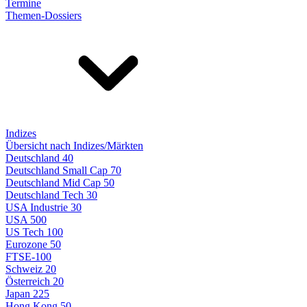
Termine
Themen-Dossiers
Indizes
Übersicht nach Indizes/Märkten
Deutschland 40
Deutschland Small Cap 70
Deutschland Mid Cap 50
Deutschland Tech 30
USA Industrie 30
USA 500
US Tech 100
Eurozone 50
FTSE-100
Schweiz 20
Österreich 20
Japan 225
Hong Kong 50