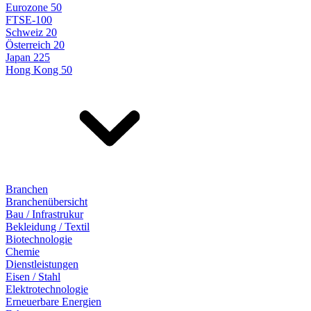
Eurozone 50
FTSE-100
Schweiz 20
Österreich 20
Japan 225
Hong Kong 50
Branchen
Branchenübersicht
Bau / Infrastrukur
Bekleidung / Textil
Biotechnologie
Chemie
Dienstleistungen
Eisen / Stahl
Elektrotechnologie
Erneuerbare Energien