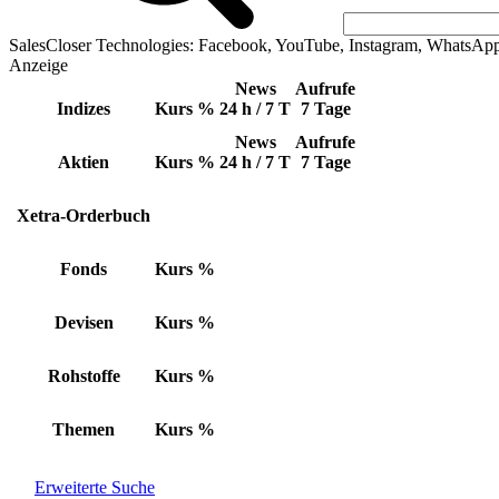
SalesCloser Technologies: Facebook, YouTube, Instagram, WhatsAp
Anzeige
News
Aufrufe
Indizes
Kurs
%
24 h / 7 T
7 Tage
News
Aufrufe
Aktien
Kurs
%
24 h / 7 T
7 Tage
Xetra-Orderbuch
Fonds
Kurs
%
Devisen
Kurs
%
Rohstoffe
Kurs
%
Themen
Kurs
%
Erweiterte Suche