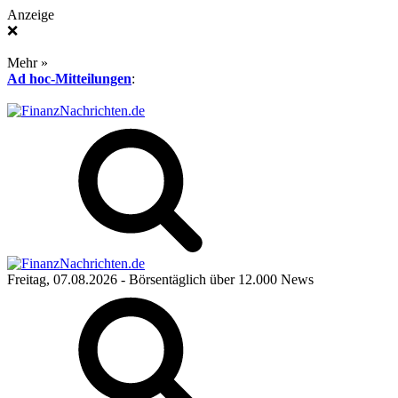
Anzeige
❌
Mehr »
Ad hoc-Mitteilungen
:
Freitag, 07.08.2026
- Börsentäglich über 12.000 News