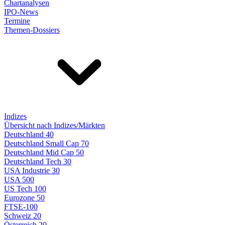
Chartanalysen
IPO-News
Termine
Themen-Dossiers
Indizes
Übersicht nach Indizes/Märkten
Deutschland 40
Deutschland Small Cap 70
Deutschland Mid Cap 50
Deutschland Tech 30
USA Industrie 30
USA 500
US Tech 100
Eurozone 50
FTSE-100
Schweiz 20
Österreich 20