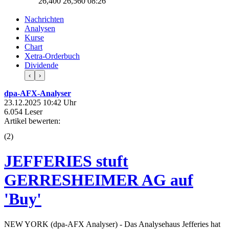
26,400
26,560
08:26
Nachrichten
Analysen
Kurse
Chart
Xetra-Orderbuch
Dividende
‹
›
dpa-AFX-Analyser
23.12.2025 10:42 Uhr
6.054 Leser
Artikel bewerten:
(
2
)
JEFFERIES stuft
GERRESHEIMER AG auf
'Buy'
NEW YORK (dpa-AFX Analyser) - Das Analysehaus Jefferies hat