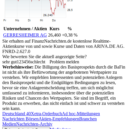
Unternehmen / Aktien
Kurs
%
GERRESHEIMER AG
26,460
+0,38 %
Sie erhalten auf FinanzNachrichten.de kostenlose Realtime-
Aktienkurse von
und
sowie Kurse und Daten von
ARIVA.DE AG
.
FNRD-2.627.0
Wie bewerten Sie die aktuell angezeigte Seite?
sehr gut
1
2
3
4
5
6
schlecht
Problem melden
Werbehinweise:
Die Billigung des Basisprospekts durch die BaFin
ist nicht als ihre Befürwortung der angebotenen Wertpapiere zu
verstehen. Wir empfehlen Interessenten und potenziellen Anlegern
den Basisprospekt und die Endgültigen Bedingungen zu lesen,
bevor sie eine Anlageentscheidung treffen, um sich möglichst
umfassend zu informieren, insbesondere über die potenziellen
Risiken und Chancen des Wertpapiers. Sie sind im Begriff, ein
Produkt zu erwerben, das nicht einfach ist und schwer zu verstehen
sein kann.
Deutschland 40
Xetra-Orderbuch
Ad hoc-Mitteilungen
Nachrichten Börsen
Aktien-Empfehlungen
Branchen
Medien
Nachrichten-Archiv