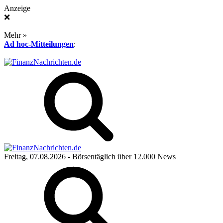
Anzeige
❌
Mehr »
Ad hoc-Mitteilungen
:
Freitag, 07.08.2026
- Börsentäglich über 12.000 News