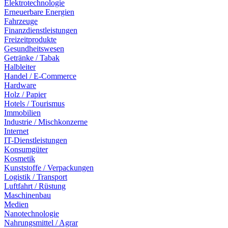
Elektrotechnologie
Erneuerbare Energien
Fahrzeuge
Finanzdienstleistungen
Freizeitprodukte
Gesundheitswesen
Getränke / Tabak
Halbleiter
Handel / E-Commerce
Hardware
Holz / Papier
Hotels / Tourismus
Immobilien
Industrie / Mischkonzerne
Internet
IT-Dienstleistungen
Konsumgüter
Kosmetik
Kunststoffe / Verpackungen
Logistik / Transport
Luftfahrt / Rüstung
Maschinenbau
Medien
Nanotechnologie
Nahrungsmittel / Agrar