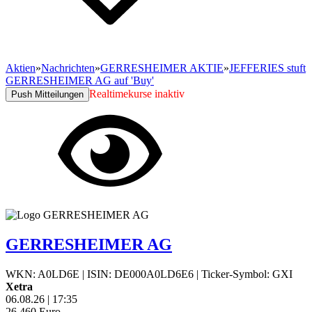
Aktien
»
Nachrichten
»
GERRESHEIMER AKTIE
»
JEFFERIES stuft
GERRESHEIMER AG auf 'Buy'
Realtimekurse inaktiv
Push Mitteilungen
GERRESHEIMER AG
WKN: A0LD6E
|
ISIN: DE000A0LD6E6
|
Ticker-Symbol: GXI
Xetra
06.08.26
|
17:35
26,460
Euro