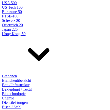
USA 500
US Tech 100
Eurozone 50
FTSE-100
Schweiz 20
Österreich 20
Japan 225
Hong Kong 50
Branchen
Branchenübersicht
Bau / Infrastrukur
Bekleidung / Textil
Biotechnologie
Chemie
Dienstleistungen
Eisen / Stahl