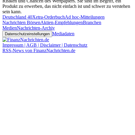
Risiken und Chancen des Wertpapiers. Sie sind im Begriff, ein
Produkt zu erwerben, das nicht einfach ist und schwer zu verstehen
sein kann.
Deutschland 40
Xetra-Orderbuch
Ad hoc-Mitteilungen
Nachrichten Börsen
Aktien-Empfehlungen
Branchen
Medien
Nachrichten-Archiv
Mediadaten
Datenschutzeinstellungen
Impressum | AGB | Disclaimer | Datenschutz
RSS-News von FinanzNachrichten.de