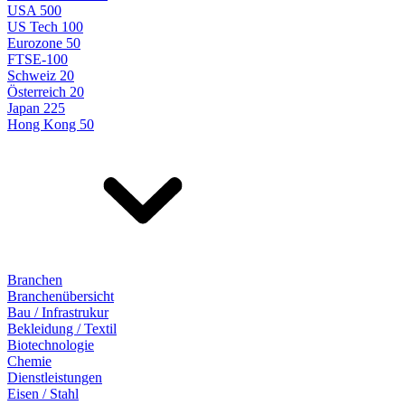
USA 500
US Tech 100
Eurozone 50
FTSE-100
Schweiz 20
Österreich 20
Japan 225
Hong Kong 50
Branchen
Branchenübersicht
Bau / Infrastrukur
Bekleidung / Textil
Biotechnologie
Chemie
Dienstleistungen
Eisen / Stahl