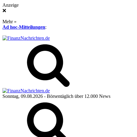
Anzeige
❌
Mehr »
Ad hoc-Mitteilungen
:
Sonntag, 09.08.2026
- Börsentäglich über 12.000 News