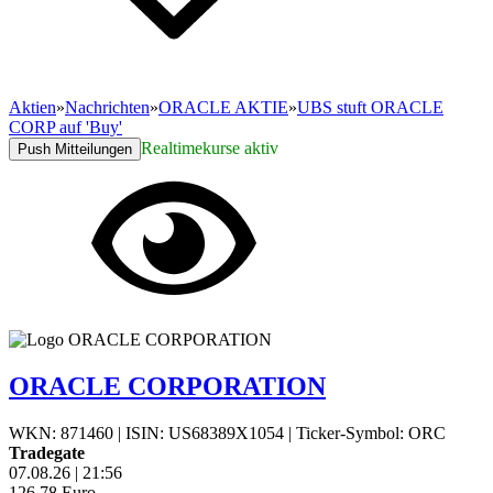
Aktien
»
Nachrichten
»
ORACLE AKTIE
»
UBS stuft ORACLE
CORP auf 'Buy'
Realtimekurse aktiv
Push Mitteilungen
ORACLE CORPORATION
WKN: 871460
|
ISIN: US68389X1054
|
Ticker-Symbol: ORC
Tradegate
07.08.26
|
21:56
126,78
Euro