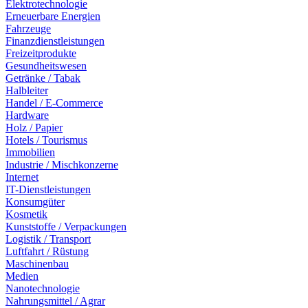
Elektrotechnologie
Erneuerbare Energien
Fahrzeuge
Finanzdienstleistungen
Freizeitprodukte
Gesundheitswesen
Getränke / Tabak
Halbleiter
Handel / E-Commerce
Hardware
Holz / Papier
Hotels / Tourismus
Immobilien
Industrie / Mischkonzerne
Internet
IT-Dienstleistungen
Konsumgüter
Kosmetik
Kunststoffe / Verpackungen
Logistik / Transport
Luftfahrt / Rüstung
Maschinenbau
Medien
Nanotechnologie
Nahrungsmittel / Agrar