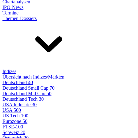
Chartanalysen
IPO-News
Termine
Themen-Dossiers
Indizes
Übersicht nach Indizes/Märkten
Deutschland 40
Deutschland Small Cap 70
Deutschland Mid Cap 50
Deutschland Tech 30
USA Industrie 30
USA 500
US Tech 100
Eurozone 50
FTSE-100
Schweiz 20
Österreich 20