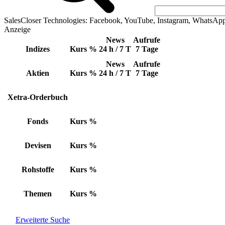
SalesCloser Technologies: Facebook, YouTube, Instagram, WhatsAp
Anzeige
News
Aufrufe
Indizes
Kurs
%
24 h / 7 T
7 Tage
News
Aufrufe
Aktien
Kurs
%
24 h / 7 T
7 Tage
Xetra-Orderbuch
Fonds
Kurs
%
Devisen
Kurs
%
Rohstoffe
Kurs
%
Themen
Kurs
%
Erweiterte Suche