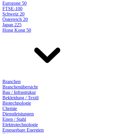
Eurozone 50
FTSE-100
Schweiz 20
Österreich 20
Japan 225
Hong Kong 50
Branchen
Branchenübersicht
Bau / Infrastrukur
Bekleidung / Textil
Biotechnologie
Chemie
Dienstleistungen
Eisen / Stahl
Elektrotechnologie
Erneuerbare Energien