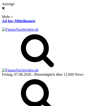
Anzeige
❌
Mehr »
Ad hoc-Mitteilungen
:
Freitag, 07.08.2026
- Börsentäglich über 12.000 News