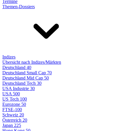
Termine
Themen-Dossiers
Indizes
Übersicht nach Indizes/Märkten
Deutschland 40
Deutschland Small Cap 70
Deutschland Mid Cap 50
Deutschland Tech 30
USA Industrie 30
USA 500
US Tech 100
Eurozone 50
FTSE-100
Schweiz 20
Österreich 20
Japan 225
Hong Kong 50