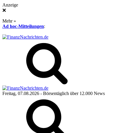
Anzeige
❌
Mehr »
Ad hoc-Mitteilungen
:
Freitag, 07.08.2026
- Börsentäglich über 12.000 News