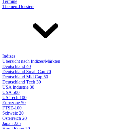
Termine
Themen-Dossiers
Indizes
Übersicht nach Indizes/Märkten
Deutschland 40
Deutschland Small Cap 70
Deutschland Mid Cap 50
Deutschland Tech 30
USA Industrie 30
USA 500
US Tech 100
Eurozone 50
FTSE-100
Schweiz 20
Österreich 20
Japan 225
Hong Kong 50