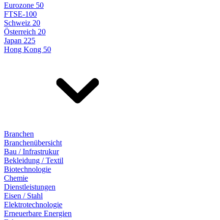
Eurozone 50
FTSE-100
Schweiz 20
Österreich 20
Japan 225
Hong Kong 50
Branchen
Branchenübersicht
Bau / Infrastrukur
Bekleidung / Textil
Biotechnologie
Chemie
Dienstleistungen
Eisen / Stahl
Elektrotechnologie
Erneuerbare Energien