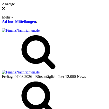
Anzeige
❌
Mehr »
Ad hoc-Mitteilungen
:
Freitag, 07.08.2026
- Börsentäglich über 12.000 News