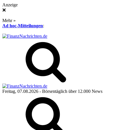
Anzeige
❌
Mehr »
Ad hoc-Mitteilungen
:
Freitag, 07.08.2026
- Börsentäglich über 12.000 News