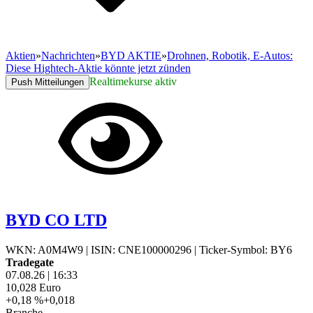
Aktien
»
Nachrichten
»
BYD AKTIE
»
Drohnen, Robotik, E-Autos:
Diese Hightech-Aktie könnte jetzt zünden
Realtimekurse aktiv
Push Mitteilungen
BYD CO LTD
WKN: A0M4W9
|
ISIN: CNE100000296
|
Ticker-Symbol: BY6
Tradegate
07.08.26
|
16:33
10,028
Euro
+0,18 %
+0,018
Branche