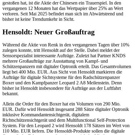
gestoßen hat, ist die Aktie der Chinesen ein Trauerspiel. In den
vergangenen 12 Monaten hat das Wertpapier über 25% an Wert
verloren. Seit Mai 2025 befindet man sich im Abwärtstrend und
bisher ist keine Trendumkehr in Sicht.
Hensoldt: Neuer Großauftrag
Während die Aktie von Renk in den vergangenen Tagen über 10%
zulegen konnte, tritt Hensoldt auf der Stelle. Dabei meldet der
Sensorspezialist interessante Aufträge. Zuletzt hat Partner KNDS
mehrere Großaufträge zur Ausstattung von Kampf- und
Schützenpanzern mit digitaler Optronik erteilt. Das Gesamtvolumen
liegt bei 400 Mio. EUR. Aus Sicht von Hensoldt markieren die
Aufträge für digitale Sichtsysteme für den Radschützenpanzer
Boxer und den Kampfpanzer Leopard 2 A8 Meilenstein. Denn
bisher ist Hensoldt insbesondere für Aufträge aus der Luftfahrt
bekannt.
Allein die Order für den Boxer hat ein Volumen von 290 Mio.
EUR. Dafür wird Hensoldt insgesamt 288 Sätze digitaler Optronik
inklusive Kommandantensichtgerät, digitalem
Richtschützensichtgerät und dem Multifunctional Self-Protection
System. Für den Leopard 2 wird Hensoldt 178 Sätzen im Wert von
110 Mio. EUR liefern. Die Hensoldt-Produkte sollen die digitale