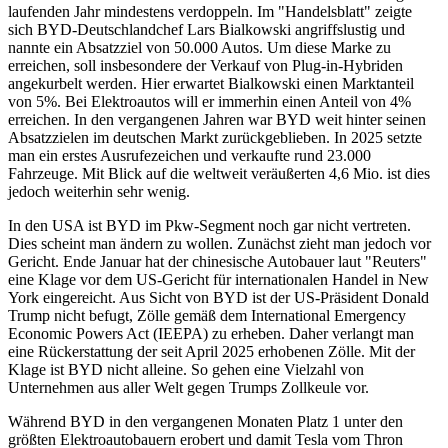
laufenden Jahr mindestens verdoppeln. Im "Handelsblatt" zeigte
sich BYD-Deutschlandchef Lars Bialkowski angriffslustig und
nannte ein Absatzziel von 50.000 Autos. Um diese Marke zu
erreichen, soll insbesondere der Verkauf von Plug-in-Hybriden
angekurbelt werden. Hier erwartet Bialkowski einen Marktanteil
von 5%. Bei Elektroautos will er immerhin einen Anteil von 4%
erreichen. In den vergangenen Jahren war BYD weit hinter seinen
Absatzzielen im deutschen Markt zurückgeblieben. In 2025 setzte
man ein erstes Ausrufezeichen und verkaufte rund 23.000
Fahrzeuge. Mit Blick auf die weltweit veräußerten 4,6 Mio. ist dies
jedoch weiterhin sehr wenig.
In den USA ist BYD im Pkw-Segment noch gar nicht vertreten.
Dies scheint man ändern zu wollen. Zunächst zieht man jedoch vor
Gericht. Ende Januar hat der chinesische Autobauer laut "Reuters"
eine Klage vor dem US-Gericht für internationalen Handel in New
York eingereicht. Aus Sicht von BYD ist der US-Präsident Donald
Trump nicht befugt, Zölle gemäß dem International Emergency
Economic Powers Act (IEEPA) zu erheben. Daher verlangt man
eine Rückerstattung der seit April 2025 erhobenen Zölle. Mit der
Klage ist BYD nicht alleine. So gehen eine Vielzahl von
Unternehmen aus aller Welt gegen Trumps Zollkeule vor.
Während BYD in den vergangenen Monaten Platz 1 unter den
größten Elektroautobauern erobert und damit Tesla vom Thron