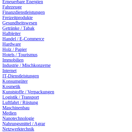
Erneuerbare Energien
Fahrzeuge
Finanzdienstleistungen
Freizeitprodukte
Gesundheitswesen
Getränke / Tabak
Halbleiter
Handel / E-Commerce
Hardware
Holz / Papier
Hotels / Tourismus
Immobilien
Industrie / Mischkonzerne
Internet
IT-Dienstleistungen
Konsumgüter
Kosmetik
Kunststoffe / Verpackungen
Logistik / Transport
Luftfahrt / Rüstung
Maschinenbau
Medien
Nanotechnologie
Nahrungsmittel / Agrar
Netzwerktechnik