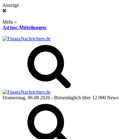
Anzeige
❌
Mehr »
Ad hoc-Mitteilungen
:
Donnerstag, 06.08.2026
- Börsentäglich über 12.000 News