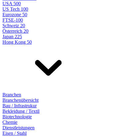
USA 500
US Tech 100
Eurozone 50
FTSE-100
Schweiz 20
Österreich 20
Japan 225
Hong Kong 50
Branchen
Branchenübersicht
Bau / Infrastrukur
Bekleidung / Textil
Biotechnologie
Chemie
Dienstleistungen
Eisen / Stahl