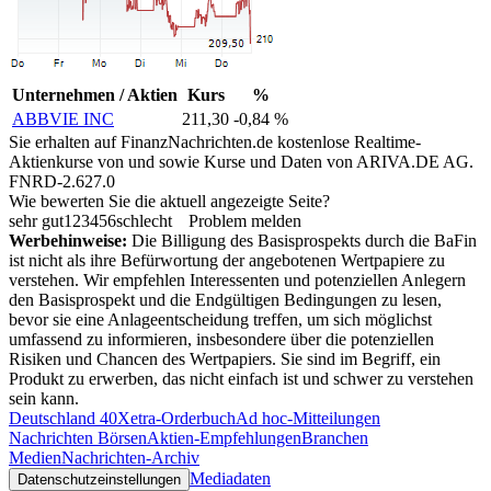
Unternehmen / Aktien
Kurs
%
ABBVIE INC
211,30
-0,84 %
Sie erhalten auf FinanzNachrichten.de kostenlose Realtime-
Aktienkurse von
und
sowie Kurse und Daten von
ARIVA.DE AG
.
FNRD-2.627.0
Wie bewerten Sie die aktuell angezeigte Seite?
sehr gut
1
2
3
4
5
6
schlecht
Problem melden
Werbehinweise:
Die Billigung des Basisprospekts durch die BaFin
ist nicht als ihre Befürwortung der angebotenen Wertpapiere zu
verstehen. Wir empfehlen Interessenten und potenziellen Anlegern
den Basisprospekt und die Endgültigen Bedingungen zu lesen,
bevor sie eine Anlageentscheidung treffen, um sich möglichst
umfassend zu informieren, insbesondere über die potenziellen
Risiken und Chancen des Wertpapiers. Sie sind im Begriff, ein
Produkt zu erwerben, das nicht einfach ist und schwer zu verstehen
sein kann.
Deutschland 40
Xetra-Orderbuch
Ad hoc-Mitteilungen
Nachrichten Börsen
Aktien-Empfehlungen
Branchen
Medien
Nachrichten-Archiv
Mediadaten
Datenschutzeinstellungen