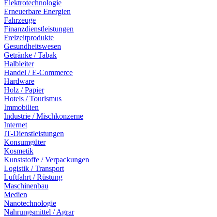
Elektrotechnologie
Erneuerbare Energien
Fahrzeuge
Finanzdienstleistungen
Freizeitprodukte
Gesundheitswesen
Getränke / Tabak
Halbleiter
Handel / E-Commerce
Hardware
Holz / Papier
Hotels / Tourismus
Immobilien
Industrie / Mischkonzerne
Internet
IT-Dienstleistungen
Konsumgüter
Kosmetik
Kunststoffe / Verpackungen
Logistik / Transport
Luftfahrt / Rüstung
Maschinenbau
Medien
Nanotechnologie
Nahrungsmittel / Agrar