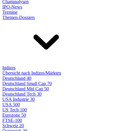
Chartanalysen
IPO-News
Termine
Themen-Dossiers
Indizes
Übersicht nach Indizes/Märkten
Deutschland 40
Deutschland Small Cap 70
Deutschland Mid Cap 50
Deutschland Tech 30
USA Industrie 30
USA 500
US Tech 100
Eurozone 50
FTSE-100
Schweiz 20
Österreich 20