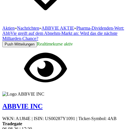
Aktien
»
Nachrichten
»
ABBVIE AKTIE
»
Pharma-Dividenden-Wert:
AbbVie greift auf dem Abnehm-Markt an: Wird das die nächste
Milliarden-Chance?
Realtimekurse aktiv
Push Mitteilungen
ABBVIE INC
WKN: A1J84E
|
ISIN: US00287Y1091
|
Ticker-Symbol: 4AB
Tradegate
06.08.26
|
17:20