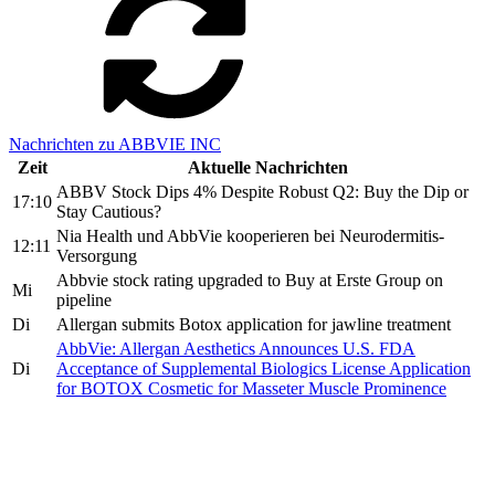
Nachrichten zu ABBVIE INC
Zeit
Aktuelle Nachrichten
ABBV Stock Dips 4% Despite Robust Q2: Buy the Dip or
17:10
Stay Cautious?
Nia Health und AbbVie kooperieren bei Neurodermitis-
12:11
Versorgung
Abbvie stock rating upgraded to Buy at Erste Group on
Mi
pipeline
Di
Allergan submits Botox application for jawline treatment
AbbVie: Allergan Aesthetics Announces U.S. FDA
Di
Acceptance of Supplemental Biologics License Application
for BOTOX Cosmetic for Masseter Muscle Prominence