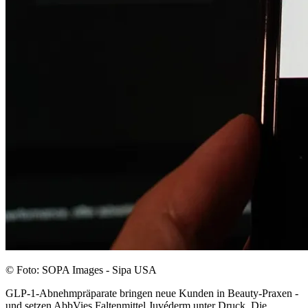
© Foto: SOPA Images - Sipa USA
GLP-1-Abnehmpräparate bringen neue Kunden in Beauty-Praxen -
und setzen AbbVies Faltenmittel Juvéderm unter Druck. Die