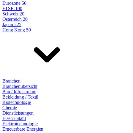
Eurozone 50
FTSE-100
Schweiz 20
Österreich 20
Japan 225
Hong Kong 50
Branchen
Branchenübersicht
Bau / Infrastrukur
Bekleidung / Textil
Biotechnologie
Chemie
Dienstleistungen
Eisen / Stahl
Elektrotechnologie
Erneuerbare Energien