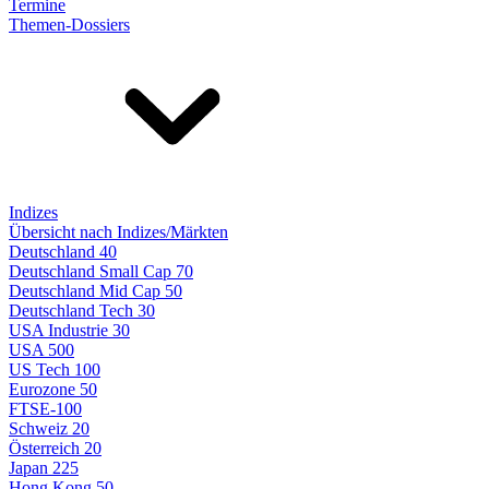
Termine
Themen-Dossiers
Indizes
Übersicht nach Indizes/Märkten
Deutschland 40
Deutschland Small Cap 70
Deutschland Mid Cap 50
Deutschland Tech 30
USA Industrie 30
USA 500
US Tech 100
Eurozone 50
FTSE-100
Schweiz 20
Österreich 20
Japan 225
Hong Kong 50