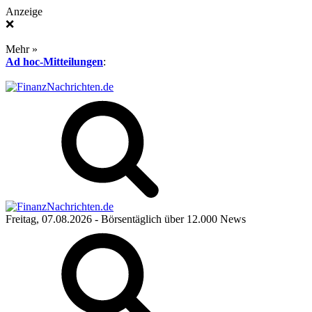
Anzeige
❌
Mehr »
Ad hoc-Mitteilungen
:
Freitag, 07.08.2026
- Börsentäglich über 12.000 News