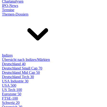
Chartanalysen
IPO-News
Termine
Themen-Dossiers
Indizes
Übersicht nach Indizes/Märkten
Deutschland 40
Deutschland Small Cap 70
Deutschland Mid Cap 50
Deutschland Tech 30
USA Industrie 30
USA 500
US Tech 100
Eurozone 50
FTSE-100
Schweiz 20
Österreich 20