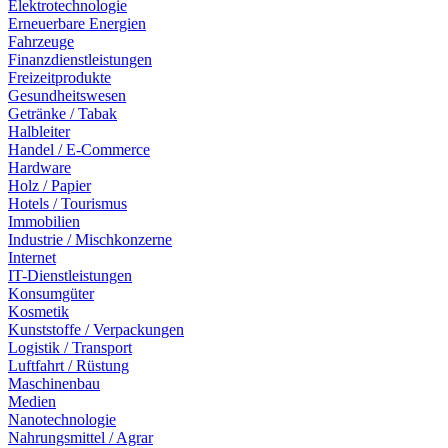
Elektrotechnologie
Erneuerbare Energien
Fahrzeuge
Finanzdienstleistungen
Freizeitprodukte
Gesundheitswesen
Getränke / Tabak
Halbleiter
Handel / E-Commerce
Hardware
Holz / Papier
Hotels / Tourismus
Immobilien
Industrie / Mischkonzerne
Internet
IT-Dienstleistungen
Konsumgüter
Kosmetik
Kunststoffe / Verpackungen
Logistik / Transport
Luftfahrt / Rüstung
Maschinenbau
Medien
Nanotechnologie
Nahrungsmittel / Agrar