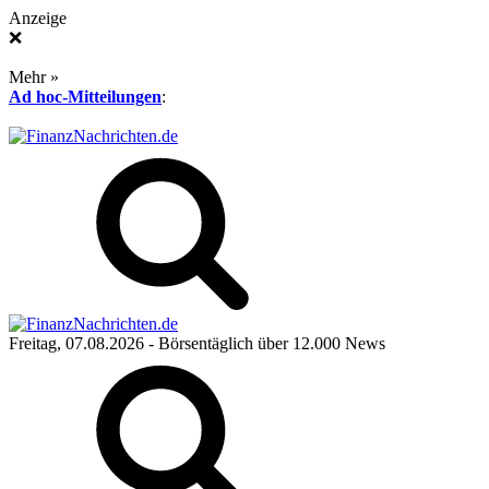
Anzeige
❌
Mehr »
Ad hoc-Mitteilungen
:
Freitag, 07.08.2026
- Börsentäglich über 12.000 News