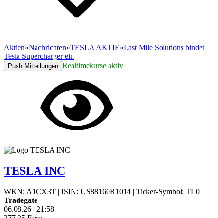
Aktien
»
Nachrichten
»
TESLA AKTIE
»
Last Mile Solutions bindet
Tesla Supercharger ein
Realtimekurse aktiv
Push Mitteilungen
TESLA INC
WKN: A1CX3T
|
ISIN: US88160R1014
|
Ticker-Symbol: TL0
Tradegate
06.08.26
|
21:58
277,35
Euro