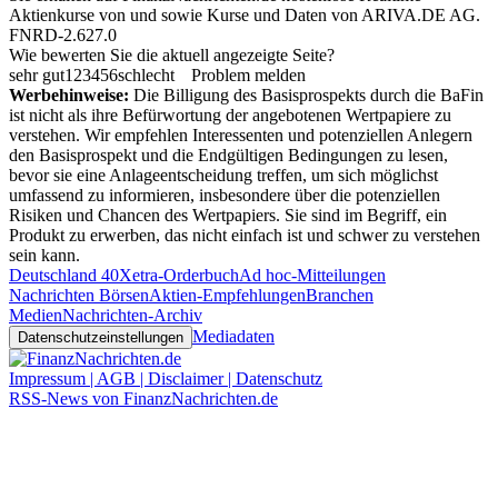
Aktienkurse von
und
sowie Kurse und Daten von
ARIVA.DE AG
.
FNRD-2.627.0
Wie bewerten Sie die aktuell angezeigte Seite?
sehr gut
1
2
3
4
5
6
schlecht
Problem melden
Werbehinweise:
Die Billigung des Basisprospekts durch die BaFin
ist nicht als ihre Befürwortung der angebotenen Wertpapiere zu
verstehen. Wir empfehlen Interessenten und potenziellen Anlegern
den Basisprospekt und die Endgültigen Bedingungen zu lesen,
bevor sie eine Anlageentscheidung treffen, um sich möglichst
umfassend zu informieren, insbesondere über die potenziellen
Risiken und Chancen des Wertpapiers. Sie sind im Begriff, ein
Produkt zu erwerben, das nicht einfach ist und schwer zu verstehen
sein kann.
Deutschland 40
Xetra-Orderbuch
Ad hoc-Mitteilungen
Nachrichten Börsen
Aktien-Empfehlungen
Branchen
Medien
Nachrichten-Archiv
Mediadaten
Datenschutzeinstellungen
Impressum | AGB | Disclaimer | Datenschutz
RSS-News von FinanzNachrichten.de