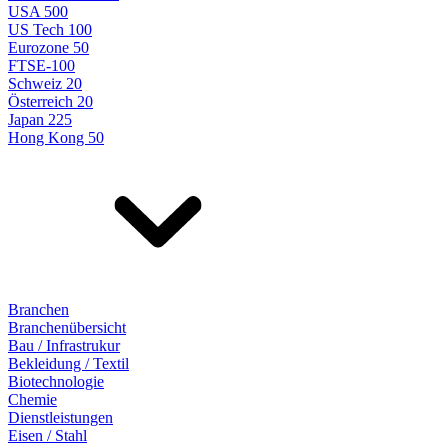
USA 500
US Tech 100
Eurozone 50
FTSE-100
Schweiz 20
Österreich 20
Japan 225
Hong Kong 50
Branchen
Branchenübersicht
Bau / Infrastrukur
Bekleidung / Textil
Biotechnologie
Chemie
Dienstleistungen
Eisen / Stahl