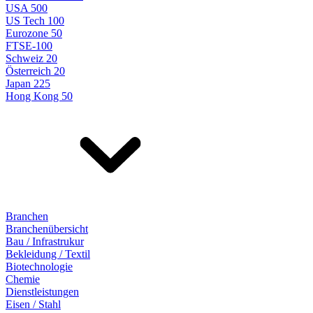
USA 500
US Tech 100
Eurozone 50
FTSE-100
Schweiz 20
Österreich 20
Japan 225
Hong Kong 50
Branchen
Branchenübersicht
Bau / Infrastrukur
Bekleidung / Textil
Biotechnologie
Chemie
Dienstleistungen
Eisen / Stahl