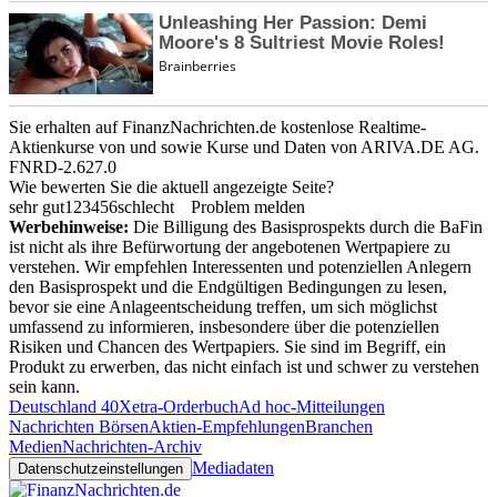
Sie erhalten auf FinanzNachrichten.de kostenlose Realtime-
Aktienkurse von
und
sowie Kurse und Daten von
ARIVA.DE AG
.
FNRD-2.627.0
Wie bewerten Sie die aktuell angezeigte Seite?
sehr gut
1
2
3
4
5
6
schlecht
Problem melden
Werbehinweise:
Die Billigung des Basisprospekts durch die BaFin
ist nicht als ihre Befürwortung der angebotenen Wertpapiere zu
verstehen. Wir empfehlen Interessenten und potenziellen Anlegern
den Basisprospekt und die Endgültigen Bedingungen zu lesen,
bevor sie eine Anlageentscheidung treffen, um sich möglichst
umfassend zu informieren, insbesondere über die potenziellen
Risiken und Chancen des Wertpapiers. Sie sind im Begriff, ein
Produkt zu erwerben, das nicht einfach ist und schwer zu verstehen
sein kann.
Deutschland 40
Xetra-Orderbuch
Ad hoc-Mitteilungen
Nachrichten Börsen
Aktien-Empfehlungen
Branchen
Medien
Nachrichten-Archiv
Mediadaten
Datenschutzeinstellungen