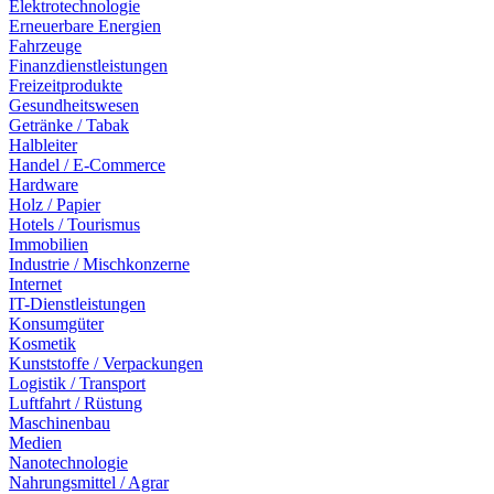
Elektrotechnologie
Erneuerbare Energien
Fahrzeuge
Finanzdienstleistungen
Freizeitprodukte
Gesundheitswesen
Getränke / Tabak
Halbleiter
Handel / E-Commerce
Hardware
Holz / Papier
Hotels / Tourismus
Immobilien
Industrie / Mischkonzerne
Internet
IT-Dienstleistungen
Konsumgüter
Kosmetik
Kunststoffe / Verpackungen
Logistik / Transport
Luftfahrt / Rüstung
Maschinenbau
Medien
Nanotechnologie
Nahrungsmittel / Agrar