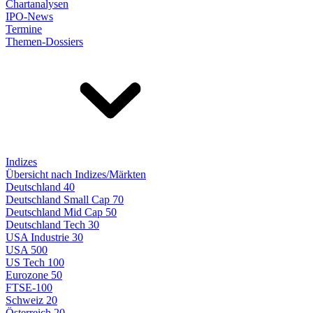
Chartanalysen
IPO-News
Termine
Themen-Dossiers
Indizes
Übersicht nach Indizes/Märkten
Deutschland 40
Deutschland Small Cap 70
Deutschland Mid Cap 50
Deutschland Tech 30
USA Industrie 30
USA 500
US Tech 100
Eurozone 50
FTSE-100
Schweiz 20
Österreich 20