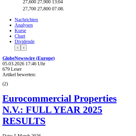
27,600
27,900
13:04
27,700
27,800
07.08.
Nachrichten
Analysen
Kurse
Chart
Dividende
‹
›
GlobeNewswire (Europe)
05.03.2026 17:46 Uhr
679 Leser
Artikel bewerten:
(
2
)
Eurocommercial Properties
N.V.: FULL YEAR 2025
RESULTS
Date: 5 March 2026