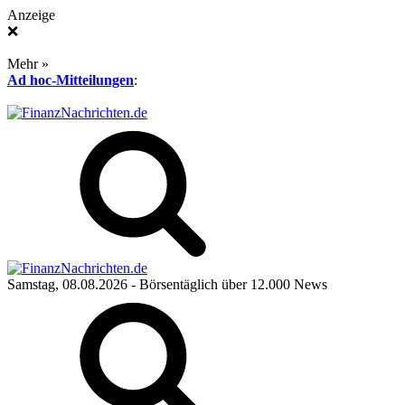
Anzeige
❌
Mehr »
Ad hoc-Mitteilungen
:
Samstag, 08.08.2026
- Börsentäglich über 12.000 News