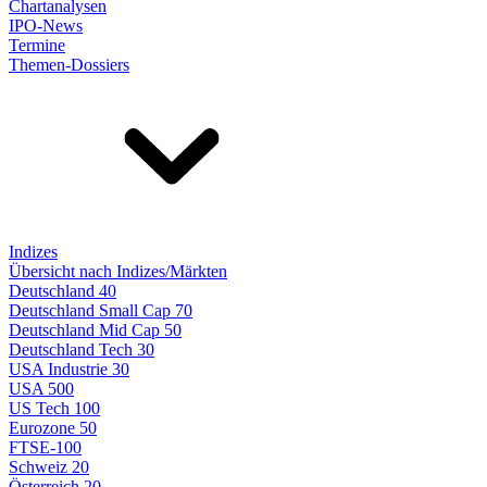
Chartanalysen
IPO-News
Termine
Themen-Dossiers
Indizes
Übersicht nach Indizes/Märkten
Deutschland 40
Deutschland Small Cap 70
Deutschland Mid Cap 50
Deutschland Tech 30
USA Industrie 30
USA 500
US Tech 100
Eurozone 50
FTSE-100
Schweiz 20
Österreich 20