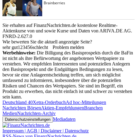
Sie erhalten auf FinanzNachrichten.de kostenlose Realtime-
Aktienkurse von
und
sowie Kurse und Daten von
ARIVA.DE AG
.
FNRD-2.627.0
Wie bewerten Sie die aktuell angezeigte Seite?
sehr gut
1
2
3
4
5
6
schlecht
Problem melden
Werbehinweise:
Die Billigung des Basisprospekts durch die BaFin
ist nicht als ihre Befürwortung der angebotenen Wertpapiere zu
verstehen. Wir empfehlen Interessenten und potenziellen Anlegern
den Basisprospekt und die Endgültigen Bedingungen zu lesen,
bevor sie eine Anlageentscheidung treffen, um sich möglichst
umfassend zu informieren, insbesondere über die potenziellen
Risiken und Chancen des Wertpapiers. Sie sind im Begriff, ein
Produkt zu erwerben, das nicht einfach ist und schwer zu verstehen
sein kann.
Deutschland 40
Xetra-Orderbuch
Ad hoc-Mitteilungen
Nachrichten Börsen
Aktien-Empfehlungen
Branchen
Medien
Nachrichten-Archiv
Mediadaten
Datenschutzeinstellungen
Impressum | AGB | Disclaimer | Datenschutz
RSS-News von FinanzNachrichten.de