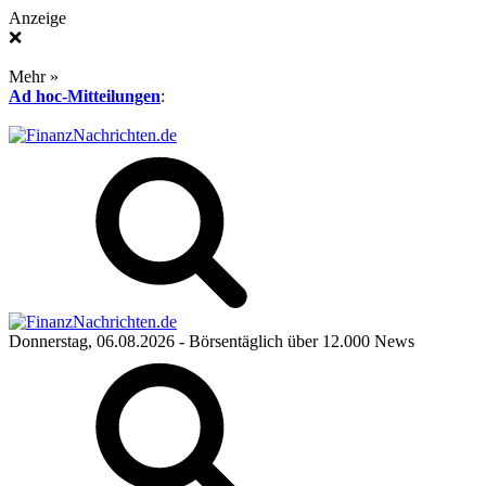
Anzeige
❌
Mehr »
Ad hoc-Mitteilungen
:
Donnerstag, 06.08.2026
- Börsentäglich über 12.000 News