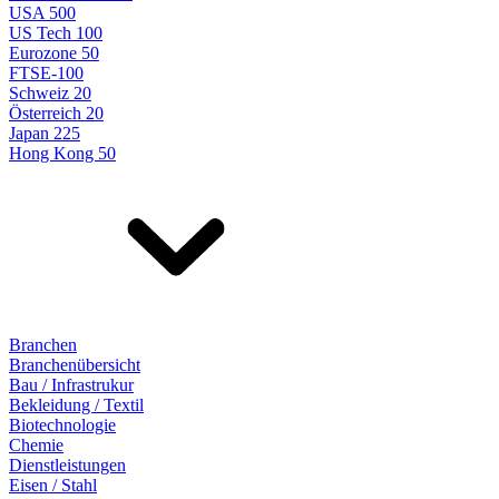
USA 500
US Tech 100
Eurozone 50
FTSE-100
Schweiz 20
Österreich 20
Japan 225
Hong Kong 50
Branchen
Branchenübersicht
Bau / Infrastrukur
Bekleidung / Textil
Biotechnologie
Chemie
Dienstleistungen
Eisen / Stahl