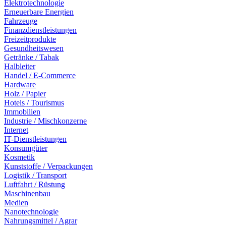
Elektrotechnologie
Erneuerbare Energien
Fahrzeuge
Finanzdienstleistungen
Freizeitprodukte
Gesundheitswesen
Getränke / Tabak
Halbleiter
Handel / E-Commerce
Hardware
Holz / Papier
Hotels / Tourismus
Immobilien
Industrie / Mischkonzerne
Internet
IT-Dienstleistungen
Konsumgüter
Kosmetik
Kunststoffe / Verpackungen
Logistik / Transport
Luftfahrt / Rüstung
Maschinenbau
Medien
Nanotechnologie
Nahrungsmittel / Agrar