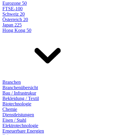
Eurozone 50
FTSE-100
Schweiz 20
Österreich 20
Japan 225
Hong Kong 50
Branchen
Branchenübersicht
Bau / Infrastrukur
Bekleidung / Textil
Biotechnologie
Chemie
Dienstleistungen
Eisen / Stahl
Elektrotechnologie
Erneuerbare Energien