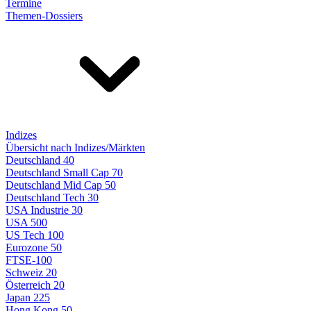
Termine
Themen-Dossiers
Indizes
Übersicht nach Indizes/Märkten
Deutschland 40
Deutschland Small Cap 70
Deutschland Mid Cap 50
Deutschland Tech 30
USA Industrie 30
USA 500
US Tech 100
Eurozone 50
FTSE-100
Schweiz 20
Österreich 20
Japan 225
Hong Kong 50