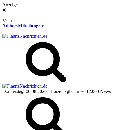
Anzeige
❌
Mehr »
Ad hoc-Mitteilungen
:
Donnerstag, 06.08.2026
- Börsentäglich über 12.000 News