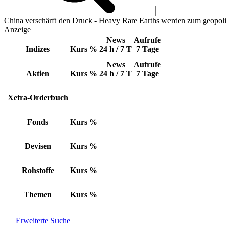
China verschärft den Druck - Heavy Rare Earths werden zum geopoli
Anzeige
News
Aufrufe
Indizes
Kurs
%
24 h / 7 T
7 Tage
News
Aufrufe
Aktien
Kurs
%
24 h / 7 T
7 Tage
Xetra-Orderbuch
Fonds
Kurs
%
Devisen
Kurs
%
Rohstoffe
Kurs
%
Themen
Kurs
%
Erweiterte Suche