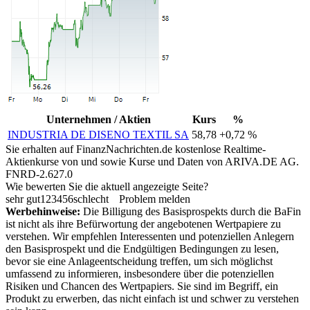
Unternehmen / Aktien
Kurs
%
INDUSTRIA DE DISENO TEXTIL SA
58,78
+0,72 %
Sie erhalten auf FinanzNachrichten.de kostenlose Realtime-
Aktienkurse von
und
sowie Kurse und Daten von
ARIVA.DE AG
.
FNRD-2.627.0
Wie bewerten Sie die aktuell angezeigte Seite?
sehr gut
1
2
3
4
5
6
schlecht
Problem melden
Werbehinweise:
Die Billigung des Basisprospekts durch die BaFin
ist nicht als ihre Befürwortung der angebotenen Wertpapiere zu
verstehen. Wir empfehlen Interessenten und potenziellen Anlegern
den Basisprospekt und die Endgültigen Bedingungen zu lesen,
bevor sie eine Anlageentscheidung treffen, um sich möglichst
umfassend zu informieren, insbesondere über die potenziellen
Risiken und Chancen des Wertpapiers. Sie sind im Begriff, ein
Produkt zu erwerben, das nicht einfach ist und schwer zu verstehen