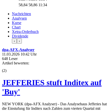
58,84
58,86
11:34
Nachrichten
Analysen
Kurse
Chart
Xetra-Orderbuch
Dividende
‹
›
dpa-AFX-Analyser
11.03.2026 10:42 Uhr
648 Leser
Artikel bewerten:
(
2
)
JEFFERIES stuft Inditex auf
'Buy'
NEW YORK (dpa-AFX Analyser) - Das Analysehaus Jefferies hat
die Einstufung für Inditex nach Zahlen zum vierten Quartal mit