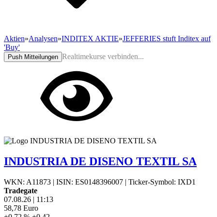
Aktien
»
Analysen
»
INDITEX AKTIE
»
JEFFERIES stuft Inditex auf
'Buy'
Realtimekurse verbinden...
Push Mitteilungen
INDUSTRIA DE DISENO TEXTIL SA
WKN: A11873
|
ISIN: ES0148396007
|
Ticker-Symbol: IXD1
Tradegate
07.08.26
|
11:13
58,78
Euro
+0,72 %
+0,42