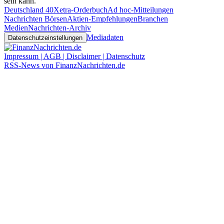
sein kann.
Deutschland 40
Xetra-Orderbuch
Ad hoc-Mitteilungen
Nachrichten Börsen
Aktien-Empfehlungen
Branchen
Medien
Nachrichten-Archiv
Mediadaten
Datenschutzeinstellungen
Impressum | AGB | Disclaimer | Datenschutz
RSS-News von FinanzNachrichten.de