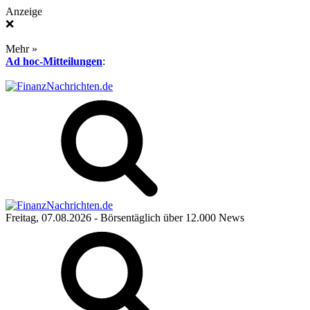
Anzeige
❌
Mehr »
Ad hoc-Mitteilungen
:
Freitag, 07.08.2026
- Börsentäglich über 12.000 News