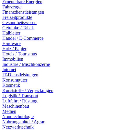
Erneuerbare Energien
Fahrzeuge
Finanzdienstleistungen
Freizeitprodukte
Gesundheitswesen
Getränke / Tabak
Halbleiter
Handel / E-Commerce
Hardware
Holz / Papier
Hotels / Tourismus
Immobilien
Industrie / Mischkonzerne
Internet
IT-Dienstleistungen
Konsumgüter
Kosmetik
Kunststoffe / Verpackungen
Logistik / Transport
Luftfahrt / Rüstung
Maschinenbau
Medien
Nanotechnologie
Nahrungsmittel / Agrar
Netzwerktechnik