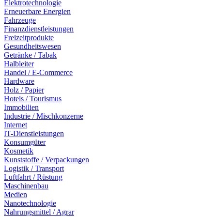
Elektrotechnologie
Erneuerbare Energien
Fahrzeuge
Finanzdienstleistungen
Freizeitprodukte
Gesundheitswesen
Getränke / Tabak
Halbleiter
Handel / E-Commerce
Hardware
Holz / Papier
Hotels / Tourismus
Immobilien
Industrie / Mischkonzerne
Internet
IT-Dienstleistungen
Konsumgüter
Kosmetik
Kunststoffe / Verpackungen
Logistik / Transport
Luftfahrt / Rüstung
Maschinenbau
Medien
Nanotechnologie
Nahrungsmittel / Agrar