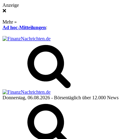
Anzeige
❌
Mehr »
Ad hoc-Mitteilungen
:
Donnerstag, 06.08.2026
- Börsentäglich über 12.000 News