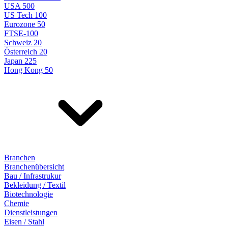
USA 500
US Tech 100
Eurozone 50
FTSE-100
Schweiz 20
Österreich 20
Japan 225
Hong Kong 50
Branchen
Branchenübersicht
Bau / Infrastrukur
Bekleidung / Textil
Biotechnologie
Chemie
Dienstleistungen
Eisen / Stahl