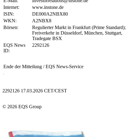
E-Mail:
Investorrelations@instone.de
Internet:
www.instone.de
ISIN:
DE000A2NBX80
WKN:
A2NBX8
Börsen:
Regulierter Markt in Frankfurt (Prime Standard);
Freiverkehr in Düsseldorf, München, Stuttgart,
Tradegate BSX
EQS News
2292126
ID:
Ende der Mitteilung
/ EQS News-Service
2292126 17.03.2026 CET/CEST
© 2026 EQS Group