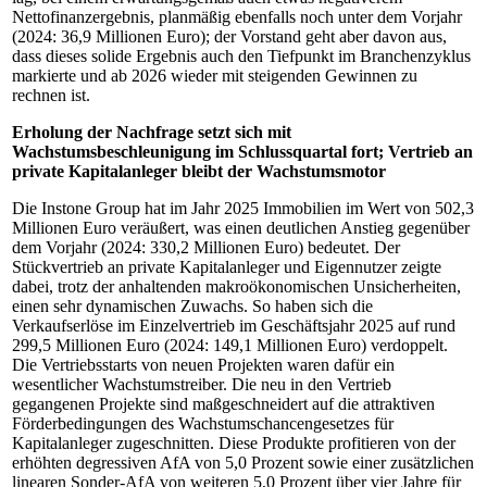
Nettofinanzergebnis, planmäßig ebenfalls noch unter dem Vorjahr
(2024: 36,9 Millionen Euro); der Vorstand geht aber davon aus,
dass dieses solide Ergebnis auch den Tiefpunkt im Branchenzyklus
markierte und ab 2026 wieder mit steigenden Gewinnen zu
rechnen ist.
Erholung der Nachfrage setzt sich mit
Wachstumsbeschleunigung im Schlussquartal fort; Vertrieb an
private Kapitalanleger bleibt der Wachstumsmotor
Die Instone Group hat im Jahr 2025 Immobilien im Wert von 502,3
Millionen Euro veräußert, was einen deutlichen Anstieg gegenüber
dem Vorjahr (2024: 330,2 Millionen Euro) bedeutet. Der
Stückvertrieb an private Kapitalanleger und Eigennutzer zeigte
dabei, trotz der anhaltenden makroökonomischen Unsicherheiten,
einen sehr dynamischen Zuwachs. So haben sich die
Verkaufserlöse im Einzelvertrieb im Geschäftsjahr 2025 auf rund
299,5 Millionen Euro (2024: 149,1 Millionen Euro) verdoppelt.
Die Vertriebsstarts von neuen Projekten waren dafür ein
wesentlicher Wachstumstreiber. Die neu in den Vertrieb
gegangenen Projekte sind maßgeschneidert auf die attraktiven
Förderbedingungen des Wachstumschancengesetzes für
Kapitalanleger zugeschnitten. Diese Produkte profitieren von der
erhöhten degressiven AfA von 5,0 Prozent sowie einer zusätzlichen
linearen Sonder-AfA von weiteren 5,0 Prozent über vier Jahre für