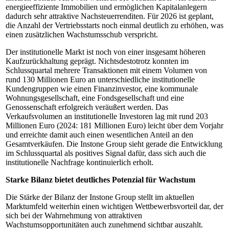
energieeffiziente Immobilien und ermöglichen Kapitalanlegern
dadurch sehr attraktive Nachsteuerrenditen. Für 2026 ist geplant,
die Anzahl der Vertriebsstarts noch einmal deutlich zu erhöhen, was
einen zusätzlichen Wachstumsschub verspricht.
Der institutionelle Markt ist noch von einer insgesamt höheren
Kaufzurückhaltung geprägt. Nichtsdestotrotz konnten im
Schlussquartal mehrere Transaktionen mit einem Volumen von
rund 130 Millionen Euro an unterschiedliche institutionelle
Kundengruppen wie einen Finanzinvestor, eine kommunale
Wohnungsgesellschaft, eine Fondsgesellschaft und eine
Genossenschaft erfolgreich veräußert werden. Das
Verkaufsvolumen an institutionelle Investoren lag mit rund 203
Millionen Euro (2024: 181 Millionen Euro) leicht über dem Vorjahr
und erreichte damit auch einen wesentlichen Anteil an den
Gesamtverkäufen. Die Instone Group sieht gerade die Entwicklung
im Schlussquartal als positives Signal dafür, dass sich auch die
institutionelle Nachfrage kontinuierlich erholt.
Starke Bilanz bietet deutliches Potenzial für Wachstum
Die Stärke der Bilanz der Instone Group stellt im aktuellen
Marktumfeld weiterhin einen wichtigen Wettbewerbsvorteil dar, der
sich bei der Wahrnehmung von attraktiven
Wachstumsopportunitäten auch zunehmend sichtbar auszahlt.