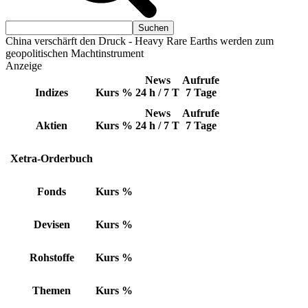
China verschärft den Druck - Heavy Rare Earths werden zum
geopolitischen Machtinstrument
Anzeige
News
Aufrufe
Indizes
Kurs
%
24 h / 7 T
7 Tage
News
Aufrufe
Aktien
Kurs
%
24 h / 7 T
7 Tage
Xetra-Orderbuch
Fonds
Kurs
%
Devisen
Kurs
%
Rohstoffe
Kurs
%
Themen
Kurs
%