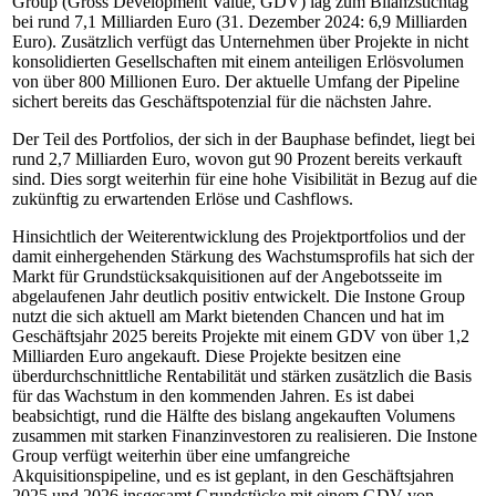
Group (Gross Development Value, GDV) lag zum Bilanzstichtag
bei rund 7,1 Milliarden Euro (31. Dezember 2024: 6,9 Milliarden
Euro). Zusätzlich verfügt das Unternehmen über Projekte in nicht
konsolidierten Gesellschaften mit einem anteiligen Erlösvolumen
von über 800 Millionen Euro. Der aktuelle Umfang der Pipeline
sichert bereits das Geschäftspotenzial für die nächsten Jahre.
Der Teil des Portfolios, der sich in der Bauphase befindet, liegt bei
rund 2,7 Milliarden Euro, wovon gut 90 Prozent bereits verkauft
sind. Dies sorgt weiterhin für eine hohe Visibilität in Bezug auf die
zukünftig zu erwartenden Erlöse und Cashflows.
Hinsichtlich der Weiterentwicklung des Projektportfolios und der
damit einhergehenden Stärkung des Wachstumsprofils hat sich der
Markt für Grundstücksakquisitionen auf der Angebotsseite im
abgelaufenen Jahr deutlich positiv entwickelt. Die Instone Group
nutzt die sich aktuell am Markt bietenden Chancen und hat im
Geschäftsjahr 2025 bereits Projekte mit einem GDV von über 1,2
Milliarden Euro angekauft. Diese Projekte besitzen eine
überdurchschnittliche Rentabilität und stärken zusätzlich die Basis
für das Wachstum in den kommenden Jahren. Es ist dabei
beabsichtigt, rund die Hälfte des bislang angekauften Volumens
zusammen mit starken Finanzinvestoren zu realisieren. Die Instone
Group verfügt weiterhin über eine umfangreiche
Akquisitionspipeline, und es ist geplant, in den Geschäftsjahren
2025 und 2026 insgesamt Grundstücke mit einem GDV von