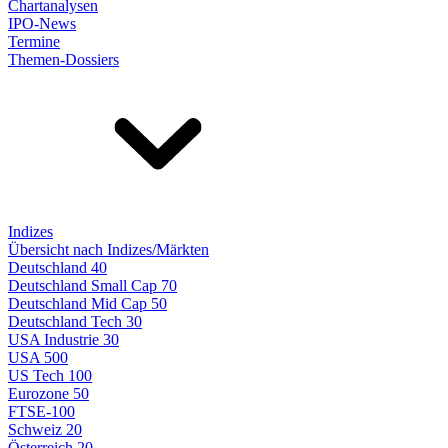
Chartanalysen
IPO-News
Termine
Themen-Dossiers
Indizes
Übersicht nach Indizes/Märkten
Deutschland 40
Deutschland Small Cap 70
Deutschland Mid Cap 50
Deutschland Tech 30
USA Industrie 30
USA 500
US Tech 100
Eurozone 50
FTSE-100
Schweiz 20
Österreich 20