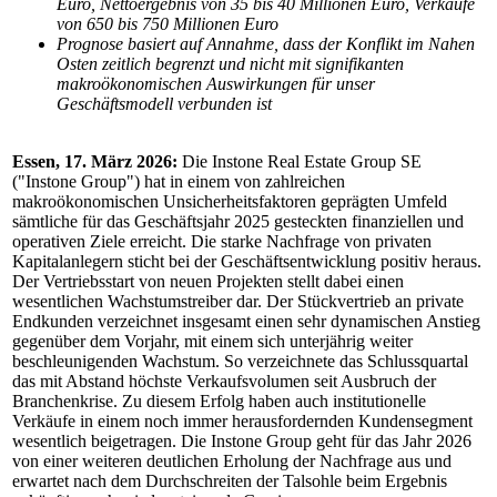
Euro, Nettoergebnis von 35 bis 40 Millionen Euro, Verkäufe
von 650 bis 750 Millionen Euro
Prognose basiert auf Annahme, dass der Konflikt im Nahen
Osten zeitlich begrenzt und nicht mit signifikanten
makroökonomischen Auswirkungen für unser
Geschäftsmodell verbunden ist
Essen, 17. März 2026:
Die
Instone Real Estate Group SE
("Instone Group") hat in einem von zahlreichen
makroökonomischen Unsicherheitsfaktoren geprägten Umfeld
sämtliche für das Geschäftsjahr 2025 gesteckten finanziellen und
operativen Ziele erreicht. Die starke Nachfrage von privaten
Kapitalanlegern sticht bei der Geschäftsentwicklung positiv heraus.
Der Vertriebsstart von neuen Projekten stellt dabei einen
wesentlichen Wachstumstreiber dar. Der Stückvertrieb an private
Endkunden verzeichnet insgesamt einen sehr dynamischen Anstieg
gegenüber dem Vorjahr, mit einem sich unterjährig weiter
beschleunigenden Wachstum. So verzeichnete das Schlussquartal
das mit Abstand höchste Verkaufsvolumen seit Ausbruch der
Branchenkrise. Zu diesem Erfolg haben auch institutionelle
Verkäufe in einem noch immer herausfordernden Kundensegment
wesentlich beigetragen. Die Instone Group geht für das Jahr 2026
von einer weiteren deutlichen Erholung der Nachfrage aus und
erwartet nach dem Durchschreiten der Talsohle beim Ergebnis