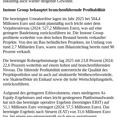
zukünftig auch wieder steigende Gewinne.
Instone Group behauptet branchenführende Profitabilität
Die bereinigten Umsatzerlöse lagen im Jahr 2025 bei 504,4
Millionen Euro und damit planmäßig noch leicht unter dem
Vorjahresniveau (2024: 527,2 Millionen Euro), was auf eine
geringere Bauleistung zurückzuführen ist. Die Instone Group
profitierte weiterhin von dem hohen Bestand bereits verkaufter
Projekte. Von den im Bau befindlichen Projekten, im Umfang von
rund 2,7 Milliarden Euro, waren zum Bilanzstichtag bereits rund 90
Prozent verkauft.
Die bereinigte Rohergebnismarge lag 2025 mit 23,8 Prozent (2024:
22,6 Prozent) weiterhin auf einem hohen und branchenführenden
Niveau. Die führende Profitabilität unterstreicht die Qualität des
Projektportfolios und ist auch auf strukturelle Wettbewerbsvorteile,
wie Skaleneffekte im Einkauf sowie die hohe Wertschöpfungstiefe,
zurückzuführen.
Aufgrund des geringeren Erlösvolumens, eines niedrigeren At-
Equity-Ergebnisses und eines leicht gestiegenen Plattformaufwands
hat sich das bereinigte operative Ergebnis (bereinigtes EBIT) auf
51,1 Millionen Euro verringert (2024: 57,5 Millionen Euro). Das
bereinigte Ergebnis nach Steuern (EAT) von 31,6 Millionen Euro
lag, bei einem erwartungsgemäß auch etwas negativerem