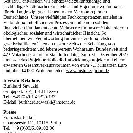
Seit 1991 entwickeln wir bundesweit zukunftsfähige und
nachhaltige Stadtquartiere mit Miet- und Eigentumswohnungen -
für ein langfristig gutes Leben in den Metropolregionen
Deutschlands. Unsere vielfältigen Fachkompetenzen erzielen in
Verbindung mit effizienten Prozessen und einem soliden
finanziellen Fundament echte Mehrwerte für unsere Stakeholder in
ökologischer, sozialer und wirtschaftlicher Hinsicht. So
übernehmen wir Verantwortung für eines der dringlichsten
gesellschaftlichen Themen unserer Zeit - der Schaffung von
bedarfsgerechtem und lebenswertem Wohnraum. Bundesweit sind
422 Mitarbeiter an neun Standorten tätig. Zum 31. Dezember 2025
umfasste das Projektportfolio 48 Entwicklungsprojekte mit einem
erwarteten Gesamtverkaufsvolumen von etwa 7,1 Milliarden Euro
und über 14.000 Wohneinheiten.
www.instone-group.de
Investor Relations
Burkhard Sawazki
Grugaplatz 2-4, 45131 Essen
Tel.: +49 (0)201 45355-137
E-Mail: burkhard.sawazki@instone.de
Presse
Franziska Jenkel
Chausseestr. 111, 10115 Berlin
Tel. +49 (0)30/6109102-36