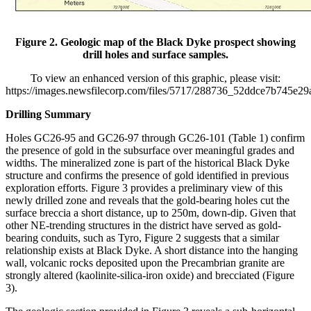
Figure 2. Geologic map of the Black Dyke prospect showing
drill holes and surface samples.
To view an enhanced version of this graphic, please visit:
https://images.newsfilecorp.com/files/5717/288736_52ddce7b745e29a
Drilling Summary
Holes GC26-95 and GC26-97 through GC26-101 (Table 1) confirm
the presence of gold in the subsurface over meaningful grades and
widths. The mineralized zone is part of the historical Black Dyke
structure and confirms the presence of gold identified in previous
exploration efforts. Figure 3 provides a preliminary view of this
newly drilled zone and reveals that the gold-bearing holes cut the
surface breccia a short distance, up to 250m, down-dip. Given that
other NE-trending structures in the district have served as gold-
bearing conduits, such as Tyro, Figure 2 suggests that a similar
relationship exists at Black Dyke. A short distance into the hanging
wall, volcanic rocks deposited upon the Precambrian granite are
strongly altered (kaolinite-silica-iron oxide) and brecciated (Figure
3).