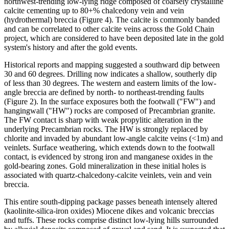
northwest-trending low-lying ridge composed of coarsely crystalline
calcite cementing up to 80+% chalcedony vein and vein
(hydrothermal) breccia (Figure 4). The calcite is commonly banded
and can be correlated to other calcite veins across the Gold Chain
project, which are considered to have been deposited late in the gold
system's history and after the gold events.
Historical reports and mapping suggested a southward dip between
30 and 60 degrees. Drilling now indicates a shallow, southerly dip
of less than 30 degrees. The western and eastern limits of the low-
angle breccia are defined by north- to northeast-trending faults
(Figure 2). In the surface exposures both the footwall ("FW") and
hangingwall ("HW") rocks are composed of Precambrian granite.
The FW contact is sharp with weak propylitic alteration in the
underlying Precambrian rocks. The HW is strongly replaced by
chlorite and invaded by abundant low-angle calcite veins (<1m) and
veinlets. Surface weathering, which extends down to the footwall
contact, is evidenced by strong iron and manganese oxides in the
gold-bearing zones. Gold mineralization in these initial holes is
associated with quartz-chalcedony-calcite veinlets, vein and vein
breccia.
This entire south-dipping package passes beneath intensely altered
(kaolinite-silica-iron oxides) Miocene dikes and volcanic breccias
and tuffs. These rocks comprise distinct low-lying hills surrounded