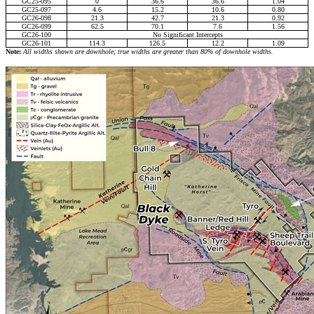
GC25-095
0
36.6
36.6
1.04
GC25-097
4.6
15.2
10.6
0.80
GC26-098
21.3
42.7
21.3
0.92
GC26-099
62.5
70.1
7.6
1.56
GC26-100
No Significant Intercepts
GC26-101
114.3
126.5
12.2
1.09
Note:
All widths shown are downhole; true widths are greater than 80% of downhole widths.