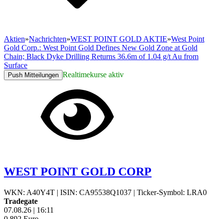
Aktien
»
Nachrichten
»
WEST POINT GOLD AKTIE
»
West Point
Gold Corp.: West Point Gold Defines New Gold Zone at Gold
Chain; Black Dyke Drilling Returns 36.6m of 1.04 g/t Au from
Surface
Realtimekurse aktiv
Push Mitteilungen
WEST POINT GOLD CORP
WKN: A40Y4T
|
ISIN: CA95538Q1037
|
Ticker-Symbol: LRA0
Tradegate
07.08.26
|
16:11
0,892
Euro