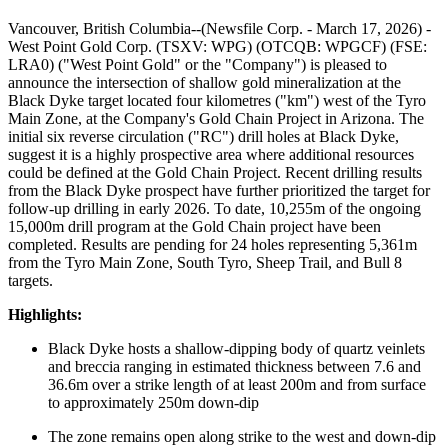
Vancouver, British Columbia--(Newsfile Corp. - March 17, 2026) -
West Point Gold Corp. (TSXV: WPG) (OTCQB: WPGCF) (FSE:
LRA0) ("West Point Gold" or the "Company") is pleased to
announce the intersection of shallow gold mineralization at the
Black Dyke target located four kilometres ("km") west of the Tyro
Main Zone, at the Company's Gold Chain Project in Arizona. The
initial six reverse circulation ("RC") drill holes at Black Dyke,
suggest it is a highly prospective area where additional resources
could be defined at the Gold Chain Project. Recent drilling results
from the Black Dyke prospect have further prioritized the target for
follow-up drilling in early 2026. To date, 10,255m of the ongoing
15,000m drill program at the Gold Chain project have been
completed. Results are pending for 24 holes representing 5,361m
from the Tyro Main Zone, South Tyro, Sheep Trail, and Bull 8
targets.
Highlights:
Black Dyke hosts a shallow-dipping body of quartz veinlets
and breccia ranging in estimated thickness between 7.6 and
36.6m over a strike length of at least 200m and from surface
to approximately 250m down-dip
The zone remains open along strike to the west and down-dip