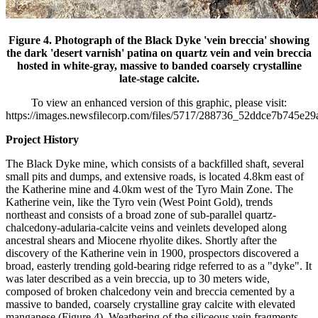
Figure 4. Photograph of the Black Dyke 'vein breccia' showing
the dark 'desert varnish' patina on quartz vein and vein breccia
hosted in white-gray, massive to banded coarsely crystalline
late-stage calcite.
To view an enhanced version of this graphic, please visit:
https://images.newsfilecorp.com/files/5717/288736_52ddce7b745e29a
Project History
The Black Dyke mine, which consists of a backfilled shaft, several
small pits and dumps, and extensive roads, is located 4.8km east of
the Katherine mine and 4.0km west of the Tyro Main Zone. The
Katherine vein, like the Tyro vein (West Point Gold), trends
northeast and consists of a broad zone of sub-parallel quartz-
chalcedony-adularia-calcite veins and veinlets developed along
ancestral shears and Miocene rhyolite dikes. Shortly after the
discovery of the Katherine vein in 1900, prospectors discovered a
broad, easterly trending gold-bearing ridge referred to as a "dyke". It
was later described as a vein breccia, up to 30 meters wide,
composed of broken chalcedony vein and breccia cemented by a
massive to banded, coarsely crystalline gray calcite with elevated
manganese (Figure 4). Weathering of the siliceous vein fragments