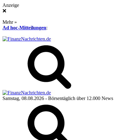
Anzeige
❌
Mehr »
Ad hoc-Mitteilungen
:
Samstag, 08.08.2026
- Börsentäglich über 12.000 News