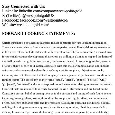
Stay Connected with Us:
LinkedIn: linkedin.com/company/west-point-gold
X (Twitter): @westpointgoldUS
Facebook: facebook.com/Westpointgold/
Website: westpointgold.com/
FORWARD-LOOKING STATEMENTS:
Certain statements contained in this press release constitute forward-looking information.
These statements relate to future events or future performance. Forward-looking statements
in this press release include statements with respect to Black Dyke representing a second area
for potential resource development, that follow-up drilling is planned to expand the limits of
the shallow oxidized gold mineralization, that near surface drill results suggest the presence
of a potentially deeper gold system associated with this shallow mineralization and include
estimates and statements that describe the Company's future plans, objectives or goals,
including words to the effect that the Company or management expects a stated condition or
result to occur. The use of any of the words "could", "intend", "expect", "believe", "will",
"projected", "estimated" and similar expressions and statements relating to matters that are not
historical facts are intended to identify forward-looking information and are based on the
Company's current belief or assumptions as to the outcome and timing of such future events
including, among others, assumptions about future prices of gold, silver, and other metal
prices, currency exchange rates and interest rates, favourable operating conditions, political
stability, obtaining government approvals and financing on time, obtaining renewals for
existing licenses and permits and obtaining required licenses and permits, labour stability,