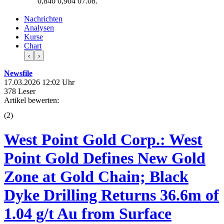
0,840
0,904
07.08.
Nachrichten
Analysen
Kurse
Chart
‹
›
Newsfile
17.03.2026 12:02 Uhr
378 Leser
Artikel bewerten:
(
2
)
West Point Gold Corp.: West
Point Gold Defines New Gold
Zone at Gold Chain; Black
Dyke Drilling Returns 36.6m of
1.04 g/t Au from Surface