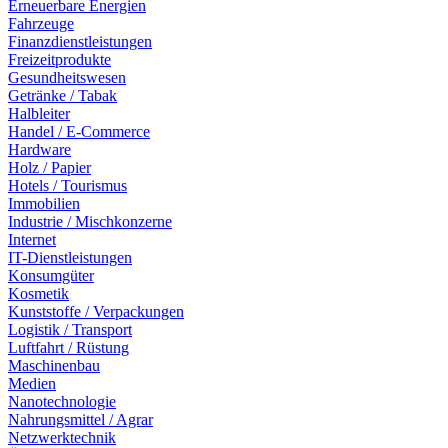
Erneuerbare Energien
Fahrzeuge
Finanzdienstleistungen
Freizeitprodukte
Gesundheitswesen
Getränke / Tabak
Halbleiter
Handel / E-Commerce
Hardware
Holz / Papier
Hotels / Tourismus
Immobilien
Industrie / Mischkonzerne
Internet
IT-Dienstleistungen
Konsumgüter
Kosmetik
Kunststoffe / Verpackungen
Logistik / Transport
Luftfahrt / Rüstung
Maschinenbau
Medien
Nanotechnologie
Nahrungsmittel / Agrar
Netzwerktechnik