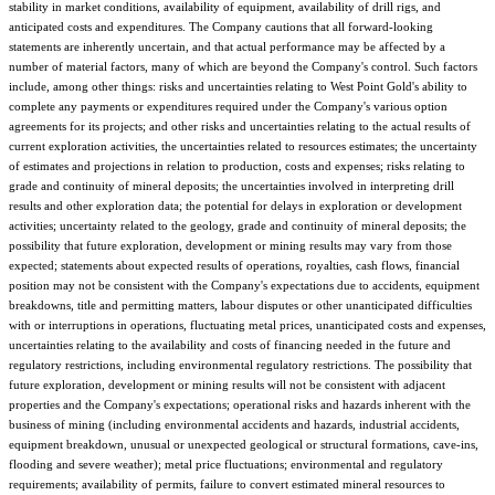
stability in market conditions, availability of equipment, availability of drill rigs, and
anticipated costs and expenditures. The Company cautions that all forward-looking
statements are inherently uncertain, and that actual performance may be affected by a
number of material factors, many of which are beyond the Company's control. Such factors
include, among other things: risks and uncertainties relating to West Point Gold's ability to
complete any payments or expenditures required under the Company's various option
agreements for its projects; and other risks and uncertainties relating to the actual results of
current exploration activities, the uncertainties related to resources estimates; the uncertainty
of estimates and projections in relation to production, costs and expenses; risks relating to
grade and continuity of mineral deposits; the uncertainties involved in interpreting drill
results and other exploration data; the potential for delays in exploration or development
activities; uncertainty related to the geology, grade and continuity of mineral deposits; the
possibility that future exploration, development or mining results may vary from those
expected; statements about expected results of operations, royalties, cash flows, financial
position may not be consistent with the Company's expectations due to accidents, equipment
breakdowns, title and permitting matters, labour disputes or other unanticipated difficulties
with or interruptions in operations, fluctuating metal prices, unanticipated costs and expenses,
uncertainties relating to the availability and costs of financing needed in the future and
regulatory restrictions, including environmental regulatory restrictions. The possibility that
future exploration, development or mining results will not be consistent with adjacent
properties and the Company's expectations; operational risks and hazards inherent with the
business of mining (including environmental accidents and hazards, industrial accidents,
equipment breakdown, unusual or unexpected geological or structural formations, cave-ins,
flooding and severe weather); metal price fluctuations; environmental and regulatory
requirements; availability of permits, failure to convert estimated mineral resources to