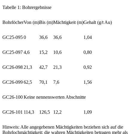
Tabelle 1: Bohrergebnisse
Bohrlöcher
Von (m)
Bis (m)
Mächtigkeit (m)
Gehalt (g/t Au)
GC25-095
0
36,6
36,6
1,04
GC25-097
4,6
15,2
10,6
0,80
GC26-098
21,3
42,7
21,3
0,92
GC26-099
62,5
70,1
7,6
1,56
GC26-100
Keine nennenswerten Abschnitte
GC26-101
114,3
126,5
12,2
1,09
Hinweis: Alle angegebenen Mächtigkeiten beziehen sich auf die
Bohrlochmächtigkeit; die wahren Mächtigkeiten betragen mehr als