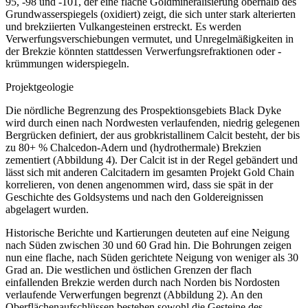
95, -98 und -101, der eine flache Goldmineralisierung oberhalb des
Grundwasserspiegels (oxidiert) zeigt, die sich unter stark alterierten
und brekziierten Vulkangesteinen erstreckt. Es werden
Verwerfungsverschiebungen vermutet, und Unregelmäßigkeiten in
der Brekzie könnten stattdessen Verwerfungsrefraktionen oder -
krümmungen widerspiegeln.
Projektgeologie
Die nördliche Begrenzung des Prospektionsgebiets Black Dyke
wird durch einen nach Nordwesten verlaufenden, niedrig gelegenen
Bergrücken definiert, der aus grobkristallinem Calcit besteht, der bis
zu 80+ % Chalcedon-Adern und (hydrothermale) Brekzien
zementiert (Abbildung 4). Der Calcit ist in der Regel gebändert und
lässt sich mit anderen Calcitadern im gesamten Projekt Gold Chain
korrelieren, von denen angenommen wird, dass sie spät in der
Geschichte des Goldsystems und nach den Goldereignissen
abgelagert wurden.
Historische Berichte und Kartierungen deuteten auf eine Neigung
nach Süden zwischen 30 und 60 Grad hin. Die Bohrungen zeigen
nun eine flache, nach Süden gerichtete Neigung von weniger als 30
Grad an. Die westlichen und östlichen Grenzen der flach
einfallenden Brekzie werden durch nach Norden bis Nordosten
verlaufende Verwerfungen begrenzt (Abbildung 2). An den
Oberflächenaufschlüssen bestehen sowohl die Gesteine des