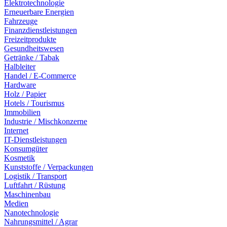
Elektrotechnologie
Erneuerbare Energien
Fahrzeuge
Finanzdienstleistungen
Freizeitprodukte
Gesundheitswesen
Getränke / Tabak
Halbleiter
Handel / E-Commerce
Hardware
Holz / Papier
Hotels / Tourismus
Immobilien
Industrie / Mischkonzerne
Internet
IT-Dienstleistungen
Konsumgüter
Kosmetik
Kunststoffe / Verpackungen
Logistik / Transport
Luftfahrt / Rüstung
Maschinenbau
Medien
Nanotechnologie
Nahrungsmittel / Agrar