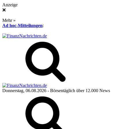
Anzeige
❌
Mehr »
Ad hoc-Mitteilungen
:
Donnerstag, 06.08.2026
- Börsentäglich über 12.000 News