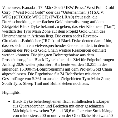
Vancouver, Kanada - 17. März 2026 / IRW-Press / West Point Gold
Corp. ("West Point Gold" oder das "Unternehmen") (TSX.V:
WPG) (OTCQB: WPGCF) (FWB: LRA0) freut sich, die
Durchschneidung einer flachen Goldmineralisierung auf dem
Zielgebiet Black Dyke bekannt zu geben, das vier Kilometer ("km")
westlich der Tyro Main Zone auf dem Projekt Gold Chain des
Unternehmens in Arizona liegt. Die ersten sechs Reverse-
Circulation-Bohrlöcher ("RC") auf Black Dyke deuten darauf hin,
dass es sich um ein vielversprechendes Gebiet handelt, in dem im
Rahmen des Projekts Gold Chain weitere Ressourcen definiert
werden könnten. Die jüngsten Bohrergebnisse aus dem
Prospektionsgebiet Black Dyke haben das Ziel für Folgebohrungen
Anfang 2026 weiter priorisiert. Bis heute wurden 10.255 m des
laufenden 15.000-m-Bohrprogramms auf dem Projekt Gold Chain
abgeschlossen. Die Ergebnisse für 24 Bohrlöcher mit einer
Gesamtlänge von 5.361 m aus den Zielgebieten Tyro Main Zone,
South Tyro, Sheep Trail und Bull 8 stehen noch aus.
Highlights:
Black Dyke beherbergt einen flach einfallenden Erzkörper
aus Quarzäderchen und Brekzien mit einer geschätzten
Mächtigkeit zwischen 7,6 und 36,6 m über eine Streichlänge
von mindestens 200 m und von der Oberfläche bis etwa 250