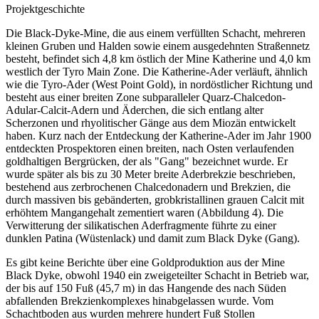
Projektgeschichte
Die Black-Dyke-Mine, die aus einem verfüllten Schacht, mehreren
kleinen Gruben und Halden sowie einem ausgedehnten Straßennetz
besteht, befindet sich 4,8 km östlich der Mine Katherine und 4,0 km
westlich der Tyro Main Zone. Die Katherine-Ader verläuft, ähnlich
wie die Tyro-Ader (West Point Gold), in nordöstlicher Richtung und
besteht aus einer breiten Zone subparalleler Quarz-Chalcedon-
Adular-Calcit-Adern und Äderchen, die sich entlang alter
Scherzonen und rhyolitischer Gänge aus dem Miozän entwickelt
haben. Kurz nach der Entdeckung der Katherine-Ader im Jahr 1900
entdeckten Prospektoren einen breiten, nach Osten verlaufenden
goldhaltigen Bergrücken, der als "Gang" bezeichnet wurde. Er
wurde später als bis zu 30 Meter breite Aderbrekzie beschrieben,
bestehend aus zerbrochenen Chalcedonadern und Brekzien, die
durch massiven bis gebänderten, grobkristallinen grauen Calcit mit
erhöhtem Mangangehalt zementiert waren (Abbildung 4). Die
Verwitterung der silikatischen Aderfragmente führte zu einer
dunklen Patina (Wüstenlack) und damit zum Black Dyke (Gang).
Es gibt keine Berichte über eine Goldproduktion aus der Mine
Black Dyke, obwohl 1940 ein zweigeteilter Schacht in Betrieb war,
der bis auf 150 Fuß (45,7 m) in das Hangende des nach Süden
abfallenden Brekzienkomplexes hinabgelassen wurde. Vom
Schachtboden aus wurden mehrere hundert Fuß Stollen