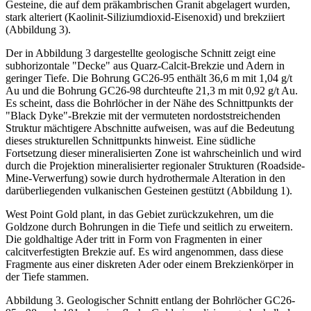
Gesteine, die auf dem präkambrischen Granit abgelagert wurden,
stark alteriert (Kaolinit-Siliziumdioxid-Eisenoxid) und brekziiert
(Abbildung 3).
Der in Abbildung 3 dargestellte geologische Schnitt zeigt eine
subhorizontale "Decke" aus Quarz-Calcit-Brekzie und Adern in
geringer Tiefe. Die Bohrung GC26-95 enthält 36,6 m mit 1,04 g/t
Au und die Bohrung GC26-98 durchteufte 21,3 m mit 0,92 g/t Au.
Es scheint, dass die Bohrlöcher in der Nähe des Schnittpunkts der
"Black Dyke"-Brekzie mit der vermuteten nordoststreichenden
Struktur mächtigere Abschnitte aufweisen, was auf die Bedeutung
dieses strukturellen Schnittpunkts hinweist. Eine südliche
Fortsetzung dieser mineralisierten Zone ist wahrscheinlich und wird
durch die Projektion mineralisierter regionaler Strukturen (Roadside-
Mine-Verwerfung) sowie durch hydrothermale Alteration in den
darüberliegenden vulkanischen Gesteinen gestützt (Abbildung 1).
West Point Gold plant, in das Gebiet zurückzukehren, um die
Goldzone durch Bohrungen in die Tiefe und seitlich zu erweitern.
Die goldhaltige Ader tritt in Form von Fragmenten in einer
calcitverfestigten Brekzie auf. Es wird angenommen, dass diese
Fragmente aus einer diskreten Ader oder einem Brekzienkörper in
der Tiefe stammen.
Abbildung 3. Geologischer Schnitt entlang der Bohrlöcher GC26-