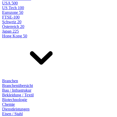
USA 500
US Tech 100
Eurozone 50
FTSE-100
Schweiz 20
Österreich 20
Japan 225
Hong Kong 50
Branchen
Branchenübersicht
Bau / Infrastrukur
Bekleidung / Textil
Biotechnologie
Chemie
Dienstleistungen
Eisen / Stahl