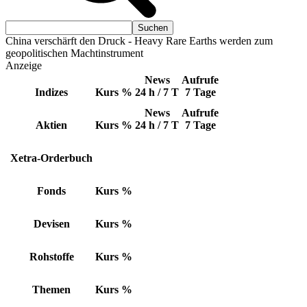
China verschärft den Druck - Heavy Rare Earths werden zum
geopolitischen Machtinstrument
Anzeige
News
Aufrufe
Indizes
Kurs
%
24 h / 7 T
7 Tage
News
Aufrufe
Aktien
Kurs
%
24 h / 7 T
7 Tage
Xetra-Orderbuch
Fonds
Kurs
%
Devisen
Kurs
%
Rohstoffe
Kurs
%
Themen
Kurs
%