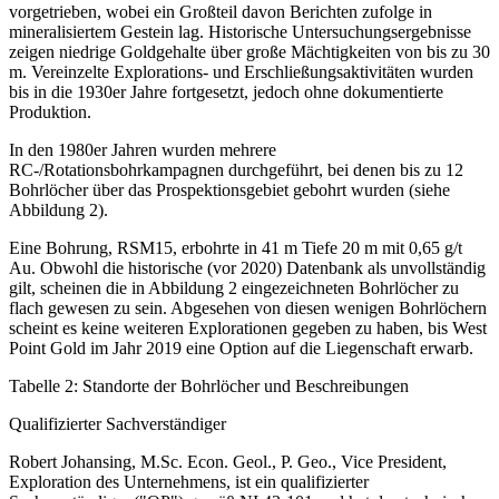
vorgetrieben, wobei ein Großteil davon Berichten zufolge in
mineralisiertem Gestein lag. Historische Untersuchungsergebnisse
zeigen niedrige Goldgehalte über große Mächtigkeiten von bis zu 30
m. Vereinzelte Explorations- und Erschließungsaktivitäten wurden
bis in die 1930er Jahre fortgesetzt, jedoch ohne dokumentierte
Produktion.
In den 1980er Jahren wurden mehrere
RC-/Rotationsbohrkampagnen durchgeführt, bei denen bis zu 12
Bohrlöcher über das Prospektionsgebiet gebohrt wurden (siehe
Abbildung 2).
Eine Bohrung, RSM15, erbohrte in 41 m Tiefe 20 m mit 0,65 g/t
Au. Obwohl die historische (vor 2020) Datenbank als unvollständig
gilt, scheinen die in Abbildung 2 eingezeichneten Bohrlöcher zu
flach gewesen zu sein. Abgesehen von diesen wenigen Bohrlöchern
scheint es keine weiteren Explorationen gegeben zu haben, bis West
Point Gold im Jahr 2019 eine Option auf die Liegenschaft erwarb.
Tabelle 2: Standorte der Bohrlöcher und Beschreibungen
Qualifizierter Sachverständiger
Robert Johansing, M.Sc. Econ. Geol., P. Geo., Vice President,
Exploration des Unternehmens, ist ein qualifizierter