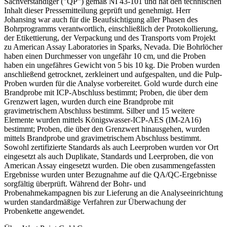
Sachverständiger ("QP") gemäß NI 43-101 und hat den technischen
Inhalt dieser Pressemitteilung geprüft und genehmigt. Herr
Johansing war auch für die Beaufsichtigung aller Phasen des
Bohrprogramms verantwortlich, einschließlich der Protokollierung,
der Etikettierung, der Verpackung und des Transports vom Projekt
zu American Assay Laboratories in Sparks, Nevada. Die Bohrlöcher
haben einen Durchmesser von ungefähr 10 cm, und die Proben
haben ein ungefähres Gewicht von 5 bis 10 kg. Die Proben wurden
anschließend getrocknet, zerkleinert und aufgespalten, und die Pulp-
Proben wurden für die Analyse vorbereitet. Gold wurde durch eine
Brandprobe mit ICP-Abschluss bestimmt; Proben, die über dem
Grenzwert lagen, wurden durch eine Brandprobe mit
gravimetrischem Abschluss bestimmt. Silber und 15 weitere
Elemente wurden mittels Königswasser-ICP-AES (IM-2A16)
bestimmt; Proben, die über den Grenzwert hinausgehen, wurden
mittels Brandprobe und gravimetrischem Abschluss bestimmt.
Sowohl zertifizierte Standards als auch Leerproben wurden vor Ort
eingesetzt als auch Duplikate, Standards und Leerproben, die von
American Assay eingesetzt wurden. Die oben zusammengefassten
Ergebnisse wurden unter Bezugnahme auf die QA/QC-Ergebnisse
sorgfältig überprüft. Während der Bohr- und
Probenahmekampagnen bis zur Lieferung an die Analyseeinrichtung
wurden standardmäßige Verfahren zur Überwachung der
Probenkette angewendet.