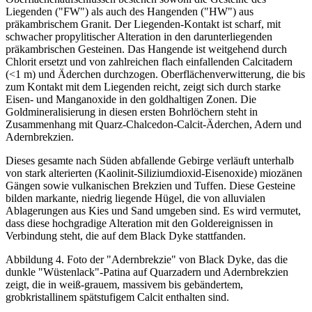
Liegenden ("FW") als auch des Hangenden ("HW") aus
präkambrischem Granit. Der Liegenden-Kontakt ist scharf, mit
schwacher propylitischer Alteration in den darunterliegenden
präkambrischen Gesteinen. Das Hangende ist weitgehend durch
Chlorit ersetzt und von zahlreichen flach einfallenden Calcitadern
(<1 m) und Äderchen durchzogen. Oberflächenverwitterung, die bis
zum Kontakt mit dem Liegenden reicht, zeigt sich durch starke
Eisen- und Manganoxide in den goldhaltigen Zonen. Die
Goldmineralisierung in diesen ersten Bohrlöchern steht in
Zusammenhang mit Quarz-Chalcedon-Calcit-Äderchen, Adern und
Adernbrekzien.
Dieses gesamte nach Süden abfallende Gebirge verläuft unterhalb
von stark alterierten (Kaolinit-Siliziumdioxid-Eisenoxide) miozänen
Gängen sowie vulkanischen Brekzien und Tuffen. Diese Gesteine
bilden markante, niedrig liegende Hügel, die von alluvialen
Ablagerungen aus Kies und Sand umgeben sind. Es wird vermutet,
dass diese hochgradige Alteration mit den Goldereignissen in
Verbindung steht, die auf dem Black Dyke stattfanden.
Abbildung 4. Foto der "Adernbrekzie" von Black Dyke, das die
dunkle "Wüstenlack"-Patina auf Quarzadern und Adernbrekzien
zeigt, die in weiß-grauem, massivem bis gebändertem,
grobkristallinem spätstufigem Calcit enthalten sind.