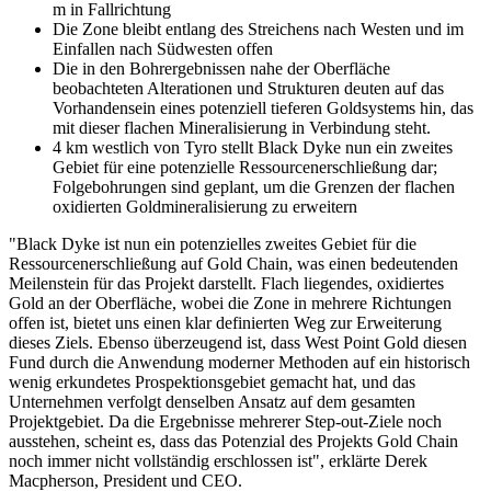
m in Fallrichtung
Die Zone bleibt entlang des Streichens nach Westen und im
Einfallen nach Südwesten offen
Die in den Bohrergebnissen nahe der Oberfläche
beobachteten Alterationen und Strukturen deuten auf das
Vorhandensein eines potenziell tieferen Goldsystems hin, das
mit dieser flachen Mineralisierung in Verbindung steht.
4 km westlich von Tyro stellt Black Dyke nun ein zweites
Gebiet für eine potenzielle Ressourcenerschließung dar;
Folgebohrungen sind geplant, um die Grenzen der flachen
oxidierten Goldmineralisierung zu erweitern
"Black Dyke ist nun ein potenzielles zweites Gebiet für die
Ressourcenerschließung auf Gold Chain, was einen bedeutenden
Meilenstein für das Projekt darstellt. Flach liegendes, oxidiertes
Gold an der Oberfläche, wobei die Zone in mehrere Richtungen
offen ist, bietet uns einen klar definierten Weg zur Erweiterung
dieses Ziels. Ebenso überzeugend ist, dass West Point Gold diesen
Fund durch die Anwendung moderner Methoden auf ein historisch
wenig erkundetes Prospektionsgebiet gemacht hat, und das
Unternehmen verfolgt denselben Ansatz auf dem gesamten
Projektgebiet. Da die Ergebnisse mehrerer Step-out-Ziele noch
ausstehen, scheint es, dass das Potenzial des Projekts Gold Chain
noch immer nicht vollständig erschlossen ist", erklärte Derek
Macpherson, President und CEO.