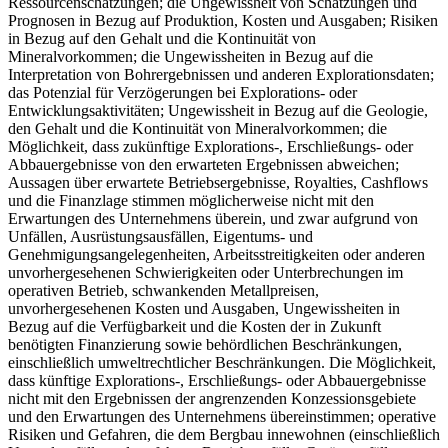
Ressourcenschätzungen; die Ungewissheit von Schätzungen und
Prognosen in Bezug auf Produktion, Kosten und Ausgaben; Risiken
in Bezug auf den Gehalt und die Kontinuität von
Mineralvorkommen; die Ungewissheiten in Bezug auf die
Interpretation von Bohrergebnissen und anderen Explorationsdaten;
das Potenzial für Verzögerungen bei Explorations- oder
Entwicklungsaktivitäten; Ungewissheit in Bezug auf die Geologie,
den Gehalt und die Kontinuität von Mineralvorkommen; die
Möglichkeit, dass zukünftige Explorations-, Erschließungs- oder
Abbauergebnisse von den erwarteten Ergebnissen abweichen;
Aussagen über erwartete Betriebsergebnisse, Royalties, Cashflows
und die Finanzlage stimmen möglicherweise nicht mit den
Erwartungen des Unternehmens überein, und zwar aufgrund von
Unfällen, Ausrüstungsausfällen, Eigentums- und
Genehmigungsangelegenheiten, Arbeitsstreitigkeiten oder anderen
unvorhergesehenen Schwierigkeiten oder Unterbrechungen im
operativen Betrieb, schwankenden Metallpreisen,
unvorhergesehenen Kosten und Ausgaben, Ungewissheiten in
Bezug auf die Verfügbarkeit und die Kosten der in Zukunft
benötigten Finanzierung sowie behördlichen Beschränkungen,
einschließlich umweltrechtlicher Beschränkungen. Die Möglichkeit,
dass künftige Explorations-, Erschließungs- oder Abbauergebnisse
nicht mit den Ergebnissen der angrenzenden Konzessionsgebiete
und den Erwartungen des Unternehmens übereinstimmen; operative
Risiken und Gefahren, die dem Bergbau innewohnen (einschließlich