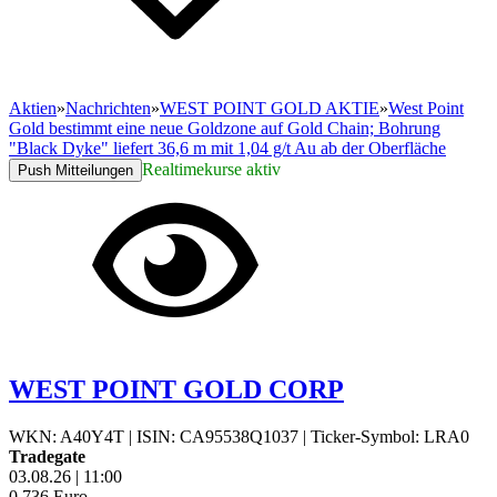
Aktien
»
Nachrichten
»
WEST POINT GOLD AKTIE
»
West Point
Gold bestimmt eine neue Goldzone auf Gold Chain; Bohrung
"Black Dyke" liefert 36,6 m mit 1,04 g/t Au ab der Oberfläche
Realtimekurse aktiv
Push Mitteilungen
WEST POINT GOLD CORP
WKN: A40Y4T
|
ISIN: CA95538Q1037
|
Ticker-Symbol: LRA0
Tradegate
03.08.26
|
11:00
0,736
Euro