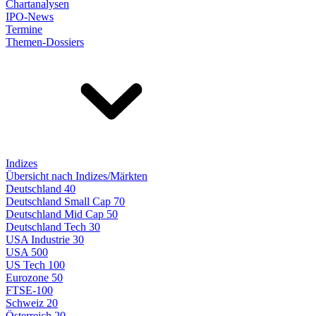
Chartanalysen
IPO-News
Termine
Themen-Dossiers
Indizes
Übersicht nach Indizes/Märkten
Deutschland 40
Deutschland Small Cap 70
Deutschland Mid Cap 50
Deutschland Tech 30
USA Industrie 30
USA 500
US Tech 100
Eurozone 50
FTSE-100
Schweiz 20
Österreich 20