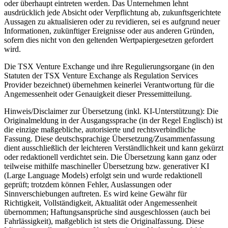
oder überhaupt eintreten werden. Das Unternehmen lehnt
ausdrücklich jede Absicht oder Verpflichtung ab, zukunftsgerichtete
Aussagen zu aktualisieren oder zu revidieren, sei es aufgrund neuer
Informationen, zukünftiger Ereignisse oder aus anderen Gründen,
sofern dies nicht von den geltenden Wertpapiergesetzen gefordert
wird.
Die TSX Venture Exchange und ihre Regulierungsorgane (in den
Statuten der TSX Venture Exchange als Regulation Services
Provider bezeichnet) übernehmen keinerlei Verantwortung für die
Angemessenheit oder Genauigkeit dieser Pressemitteilung.
Hinweis/Disclaimer zur Übersetzung (inkl. KI-Unterstützung): Die
Originalmeldung in der Ausgangssprache (in der Regel Englisch) ist
die einzige maßgebliche, autorisierte und rechtsverbindliche
Fassung. Diese deutschsprachige Übersetzung/Zusammenfassung
dient ausschließlich der leichteren Verständlichkeit und kann gekürzt
oder redaktionell verdichtet sein. Die Übersetzung kann ganz oder
teilweise mithilfe maschineller Übersetzung bzw. generativer KI
(Large Language Models) erfolgt sein und wurde redaktionell
geprüft; trotzdem können Fehler, Auslassungen oder
Sinnverschiebungen auftreten. Es wird keine Gewähr für
Richtigkeit, Vollständigkeit, Aktualität oder Angemessenheit
übernommen; Haftungsansprüche sind ausgeschlossen (auch bei
Fahrlässigkeit), maßgeblich ist stets die Originalfassung. Diese