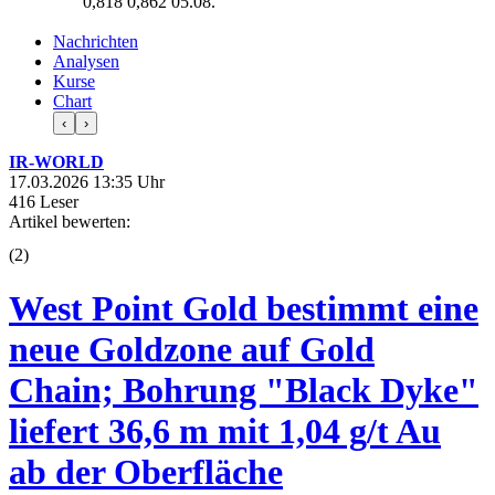
0,818
0,862
05.08.
Nachrichten
Analysen
Kurse
Chart
‹
›
IR-WORLD
17.03.2026 13:35 Uhr
416 Leser
Artikel bewerten:
(
2
)
West Point Gold bestimmt eine
neue Goldzone auf Gold
Chain; Bohrung "Black Dyke"
liefert 36,6 m mit 1,04 g/t Au
ab der Oberfläche