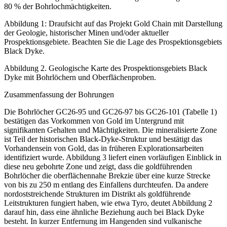
80 % der Bohrlochmächtigkeiten.
Abbildung 1: Draufsicht auf das Projekt Gold Chain mit Darstellung
der Geologie, historischer Minen und/oder aktueller
Prospektionsgebiete. Beachten Sie die Lage des Prospektionsgebiets
Black Dyke.
Abbildung 2. Geologische Karte des Prospektionsgebiets Black
Dyke mit Bohrlöchern und Oberflächenproben.
Zusammenfassung der Bohrungen
Die Bohrlöcher GC26-95 und GC26-97 bis GC26-101 (Tabelle 1)
bestätigen das Vorkommen von Gold im Untergrund mit
signifikanten Gehalten und Mächtigkeiten. Die mineralisierte Zone
ist Teil der historischen Black-Dyke-Struktur und bestätigt das
Vorhandensein von Gold, das in früheren Explorationsarbeiten
identifiziert wurde. Abbildung 3 liefert einen vorläufigen Einblick in
diese neu gebohrte Zone und zeigt, dass die goldführenden
Bohrlöcher die oberflächennahe Brekzie über eine kurze Strecke
von bis zu 250 m entlang des Einfallens durchteufen. Da andere
nordoststreichende Strukturen im Distrikt als goldführende
Leitstrukturen fungiert haben, wie etwa Tyro, deutet Abbildung 2
darauf hin, dass eine ähnliche Beziehung auch bei Black Dyke
besteht. In kurzer Entfernung im Hangenden sind vulkanische