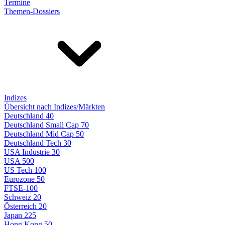
Termine
Themen-Dossiers
Indizes
Übersicht nach Indizes/Märkten
Deutschland 40
Deutschland Small Cap 70
Deutschland Mid Cap 50
Deutschland Tech 30
USA Industrie 30
USA 500
US Tech 100
Eurozone 50
FTSE-100
Schweiz 20
Österreich 20
Japan 225
Hong Kong 50