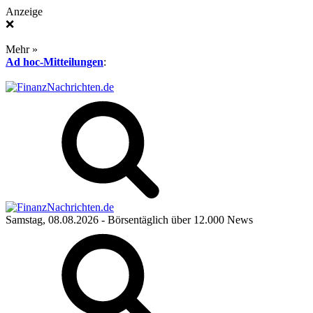
Anzeige
❌
Mehr »
Ad hoc-Mitteilungen
:
Samstag, 08.08.2026
- Börsentäglich über 12.000 News