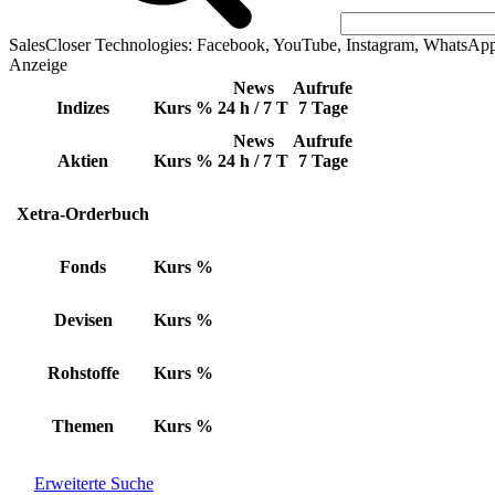
SalesCloser Technologies: Facebook, YouTube, Instagram, WhatsAp
Anzeige
News
Aufrufe
Indizes
Kurs
%
24 h / 7 T
7 Tage
News
Aufrufe
Aktien
Kurs
%
24 h / 7 T
7 Tage
Xetra-Orderbuch
Fonds
Kurs
%
Devisen
Kurs
%
Rohstoffe
Kurs
%
Themen
Kurs
%
Erweiterte Suche