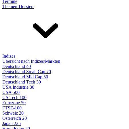
Termine
Themen-Dossiers
Indizes
Übersicht nach Indizes/Märkten
Deutschland 40
Deutschland Small Cap 70
Deutschland Mid Cap 50
Deutschland Tech 30
USA Industrie 30
USA 500
US Tech 100
Eurozone 50
FTSE-100
Schweiz 20
Österreich 20
Japan 225
Hong Kong 50