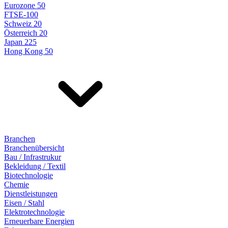
Eurozone 50
FTSE-100
Schweiz 20
Österreich 20
Japan 225
Hong Kong 50
Branchen
Branchenübersicht
Bau / Infrastrukur
Bekleidung / Textil
Biotechnologie
Chemie
Dienstleistungen
Eisen / Stahl
Elektrotechnologie
Erneuerbare Energien