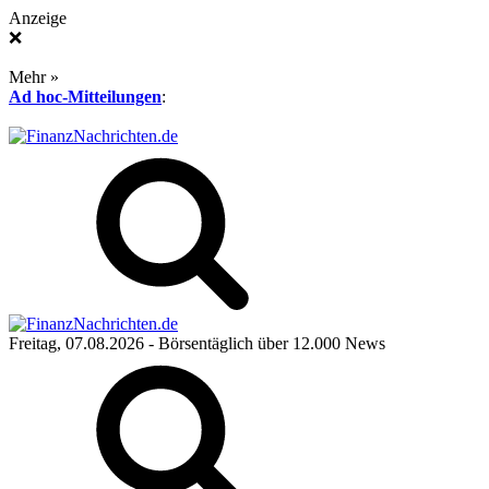
Anzeige
❌
Mehr »
Ad hoc-Mitteilungen
:
Freitag, 07.08.2026
- Börsentäglich über 12.000 News