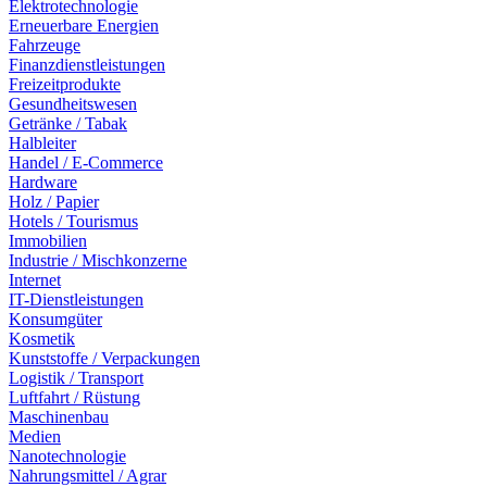
Elektrotechnologie
Erneuerbare Energien
Fahrzeuge
Finanzdienstleistungen
Freizeitprodukte
Gesundheitswesen
Getränke / Tabak
Halbleiter
Handel / E-Commerce
Hardware
Holz / Papier
Hotels / Tourismus
Immobilien
Industrie / Mischkonzerne
Internet
IT-Dienstleistungen
Konsumgüter
Kosmetik
Kunststoffe / Verpackungen
Logistik / Transport
Luftfahrt / Rüstung
Maschinenbau
Medien
Nanotechnologie
Nahrungsmittel / Agrar