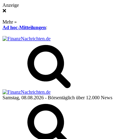
Anzeige
❌
Mehr »
Ad hoc-Mitteilungen
:
Samstag, 08.08.2026
- Börsentäglich über 12.000 News