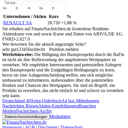
Unternehmen / Aktien
Kurs
%
RENAULT SA
28,720
+1,88 %
Sie erhalten auf FinanzNachrichten.de kostenlose Realtime-
Aktienkurse von
und
sowie Kurse und Daten von
ARIVA.DE AG
.
FNRD-2.627.0
Wie bewerten Sie die aktuell angezeigte Seite?
sehr gut
1
2
3
4
5
6
schlecht
Problem melden
Werbehinweise:
Die Billigung des Basisprospekts durch die BaFin
ist nicht als ihre Befürwortung der angebotenen Wertpapiere zu
verstehen. Wir empfehlen Interessenten und potenziellen Anlegern
den Basisprospekt und die Endgültigen Bedingungen zu lesen,
bevor sie eine Anlageentscheidung treffen, um sich möglichst
umfassend zu informieren, insbesondere über die potenziellen
Risiken und Chancen des Wertpapiers. Sie sind im Begriff, ein
Produkt zu erwerben, das nicht einfach ist und schwer zu verstehen
sein kann.
Deutschland 40
Xetra-Orderbuch
Ad hoc-Mitteilungen
Nachrichten Börsen
Aktien-Empfehlungen
Branchen
Medien
Nachrichten-Archiv
Mediadaten
Datenschutzeinstellungen
Impressum | AGB | Disclaimer | Datenschutz