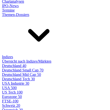
Chartanalysen
IPO-News
Termine
Themen-Dossiers
Indizes
Übersicht nach Indizes/Märkten
Deutschland 40
Deutschland Small Cap 70
Deutschland Mid Cap 50
Deutschland Tech 30
USA Industrie 30
USA 500
US Tech 100
Eurozone 50
FTSE-100
Schweiz 20
Österreich 20