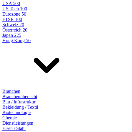
USA 500
US Tech 100
Eurozone 50
FTSE-100
Schweiz 20
Österreich 20
Japan 225
Hong Kong 50
Branchen
Branchenübersicht
Bau / Infrastrukur
Bekleidung / Textil
Biotechnologie
Chemie
Dienstleistungen
Eisen / Stahl