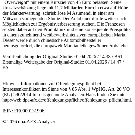
"Overweight" mit einem Kursziel von 45 Euro belassen. Seine
Umsatzschätzung liege mit 11,7 Milliarden Euro in etwa auf Höhe
der Markterwartung, schrieb Jose M Asumendi in einer am
Mittwoch vorliegenden Studie. Der Autobauer dürfte weiter nach
Möglichkeiten zur Ergebnisverbesserung suchen. Die Franzosen
setzten dabei auf den Produktmix und eine konsequente Preispolitik
in einem zunehmend wettbewerbsintensiven europäischen Markt.
Dieser werde durch chinesische Automobilhersteller
herausgefordert, die europaweit Marktanteile gewönnen./rob/la/he
Veröffentlichung der Original-Studie: 01.04.2026 / 14:38 / BST
Erstmalige Weitergabe der Original-Studie: 01.04.2026 / 14:47 /
BST
Hinweis: Informationen zur Offenlegungspflicht bei
Interessenkonflikten im Sinne von § 85 Abs. 1 WpHG, Art. 20 VO
(EU) 596/2014 für das genannte Analysten-Haus finden Sie unter
http://web.dpa-afx.de/offenlegungspflicht/offenlegungs_pflicht.html.
ISIN: FR0000131906
© 2026 dpa-AFX-Analyser