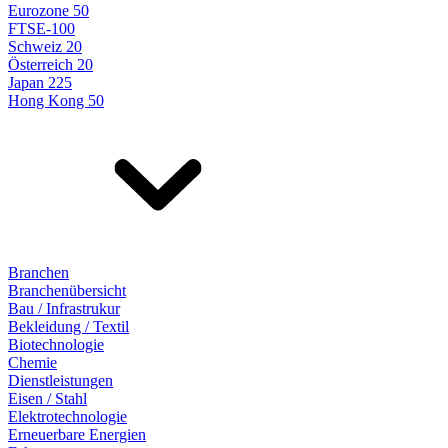
Eurozone 50
FTSE-100
Schweiz 20
Österreich 20
Japan 225
Hong Kong 50
Branchen
Branchenübersicht
Bau / Infrastrukur
Bekleidung / Textil
Biotechnologie
Chemie
Dienstleistungen
Eisen / Stahl
Elektrotechnologie
Erneuerbare Energien