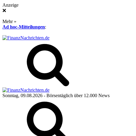
Anzeige
❌
Mehr »
Ad hoc-Mitteilungen
:
Sonntag, 09.08.2026
- Börsentäglich über 12.000 News