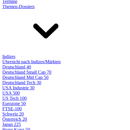
Termine
Themen-Dossiers
Indizes
Übersicht nach Indizes/Märkten
Deutschland 40
Deutschland Small Cap 70
Deutschland Mid Cap 50
Deutschland Tech 30
USA Industrie 30
USA 500
US Tech 100
Eurozone 50
FTSE-100
Schweiz 20
Österreich 20
Japan 225
Hong Kong 50