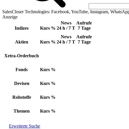
SalesCloser Technologies: Facebook, YouTube, Instagram, WhatsAp
Anzeige
News
Aufrufe
Indizes
Kurs
%
24 h / 7 T
7 Tage
News
Aufrufe
Aktien
Kurs
%
24 h / 7 T
7 Tage
Xetra-Orderbuch
Fonds
Kurs
%
Devisen
Kurs
%
Rohstoffe
Kurs
%
Themen
Kurs
%
Erweiterte Suche