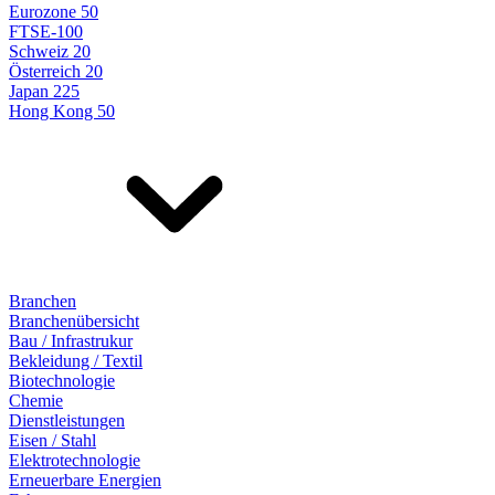
Eurozone 50
FTSE-100
Schweiz 20
Österreich 20
Japan 225
Hong Kong 50
Branchen
Branchenübersicht
Bau / Infrastrukur
Bekleidung / Textil
Biotechnologie
Chemie
Dienstleistungen
Eisen / Stahl
Elektrotechnologie
Erneuerbare Energien