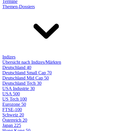
Termine
Themen-Dossiers
Indizes
Übersicht nach Indizes/Märkten
Deutschland 40
Deutschland Small Cap 70
Deutschland Mid Cap 50
Deutschland Tech 30
USA Industrie 30
USA 500
US Tech 100
Eurozone 50
FTSE-100
Schweiz 20
Österreich 20
Japan 225
Hong Kong 50