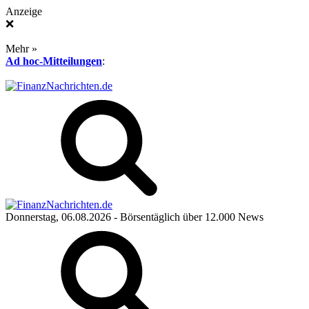
Anzeige
❌
Mehr »
Ad hoc-Mitteilungen
:
Donnerstag, 06.08.2026
- Börsentäglich über 12.000 News