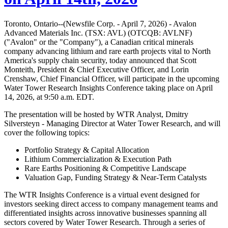
Toronto, Ontario--(Newsfile Corp. - April 7, 2026) - Avalon
Advanced Materials Inc. (TSX: AVL) (OTCQB: AVLNF)
("Avalon" or the "Company"), a Canadian critical minerals
company advancing lithium and rare earth projects vital to North
America's supply chain security, today announced that Scott
Monteith, President & Chief Executive Officer, and Lorin
Crenshaw, Chief Financial Officer, will participate in the upcoming
Water Tower Research Insights Conference taking place on April
14, 2026, at 9:50 a.m. EDT.
The presentation will be hosted by WTR Analyst, Dmitry
Silversteyn - Managing Director at Water Tower Research, and will
cover the following topics:
Portfolio Strategy & Capital Allocation
Lithium Commercialization & Execution Path
Rare Earths Positioning & Competitive Landscape
Valuation Gap, Funding Strategy & Near-Term Catalysts
The WTR Insights Conference is a virtual event designed for
investors seeking direct access to company management teams and
differentiated insights across innovative businesses spanning all
sectors covered by Water Tower Research. Through a series of