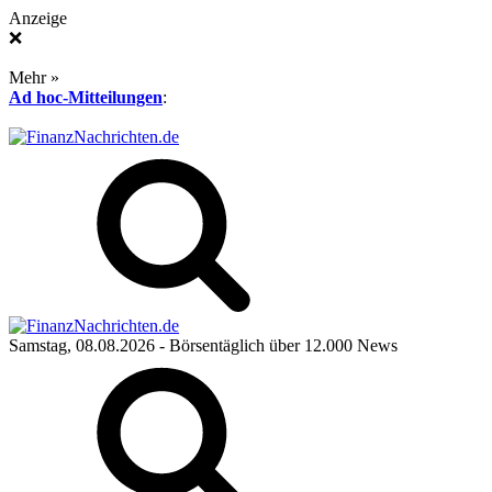
Anzeige
❌
Mehr »
Ad hoc-Mitteilungen
:
Samstag, 08.08.2026
- Börsentäglich über 12.000 News