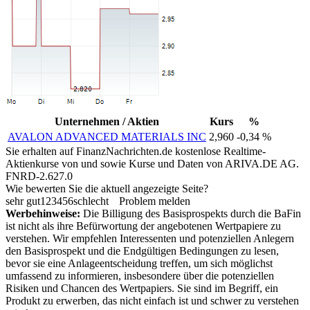
Unternehmen / Aktien
Kurs
%
AVALON ADVANCED MATERIALS INC
2,960
-0,34 %
Sie erhalten auf FinanzNachrichten.de kostenlose Realtime-
Aktienkurse von
und
sowie Kurse und Daten von
ARIVA.DE AG
.
FNRD-2.627.0
Wie bewerten Sie die aktuell angezeigte Seite?
sehr gut
1
2
3
4
5
6
schlecht
Problem melden
Werbehinweise:
Die Billigung des Basisprospekts durch die BaFin
ist nicht als ihre Befürwortung der angebotenen Wertpapiere zu
verstehen. Wir empfehlen Interessenten und potenziellen Anlegern
den Basisprospekt und die Endgültigen Bedingungen zu lesen,
bevor sie eine Anlageentscheidung treffen, um sich möglichst
umfassend zu informieren, insbesondere über die potenziellen
Risiken und Chancen des Wertpapiers. Sie sind im Begriff, ein
Produkt zu erwerben, das nicht einfach ist und schwer zu verstehen