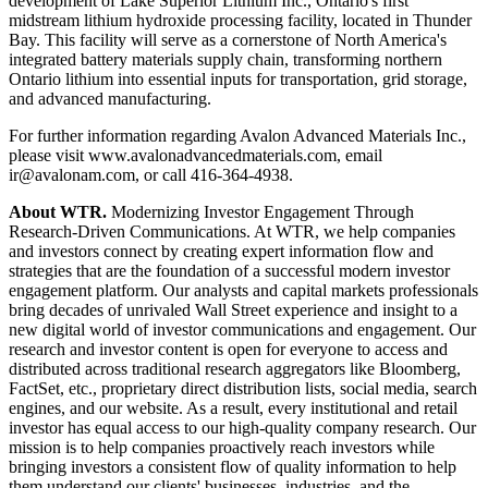
development of Lake Superior Lithium Inc., Ontario's first
midstream lithium hydroxide processing facility, located in Thunder
Bay. This facility will serve as a cornerstone of North America's
integrated battery materials supply chain, transforming northern
Ontario lithium into essential inputs for transportation, grid storage,
and advanced manufacturing.
For further information regarding Avalon Advanced Materials Inc.,
please visit www.avalonadvancedmaterials.com, email
ir@avalonam.com, or call 416-364-4938.
About WTR.
Modernizing Investor Engagement Through
Research-Driven Communications. At WTR, we help companies
and investors connect by creating expert information flow and
strategies that are the foundation of a successful modern investor
engagement platform. Our analysts and capital markets professionals
bring decades of unrivaled Wall Street experience and insight to a
new digital world of investor communications and engagement. Our
research and investor content is open for everyone to access and
distributed across traditional research aggregators like Bloomberg,
FactSet, etc., proprietary direct distribution lists, social media, search
engines, and our website. As a result, every institutional and retail
investor has equal access to our high-quality company research. Our
mission is to help companies proactively reach investors while
bringing investors a consistent flow of quality information to help
them understand our clients' businesses, industries, and the