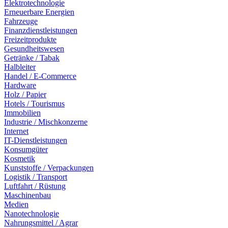
Elektrotechnologie
Erneuerbare Energien
Fahrzeuge
Finanzdienstleistungen
Freizeitprodukte
Gesundheitswesen
Getränke / Tabak
Halbleiter
Handel / E-Commerce
Hardware
Holz / Papier
Hotels / Tourismus
Immobilien
Industrie / Mischkonzerne
Internet
IT-Dienstleistungen
Konsumgüter
Kosmetik
Kunststoffe / Verpackungen
Logistik / Transport
Luftfahrt / Rüstung
Maschinenbau
Medien
Nanotechnologie
Nahrungsmittel / Agrar