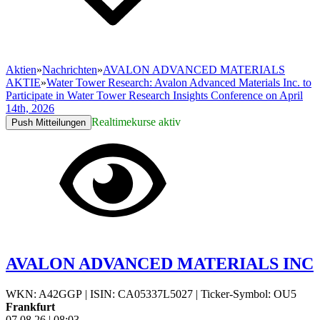
Aktien
»
Nachrichten
»
AVALON ADVANCED MATERIALS
AKTIE
»
Water Tower Research: Avalon Advanced Materials Inc. to
Participate in Water Tower Research Insights Conference on April
14th, 2026
Realtimekurse aktiv
Push Mitteilungen
AVALON ADVANCED MATERIALS INC
WKN: A42GGP
|
ISIN: CA05337L5027
|
Ticker-Symbol: OU5
Frankfurt
07.08.26
|
08:03