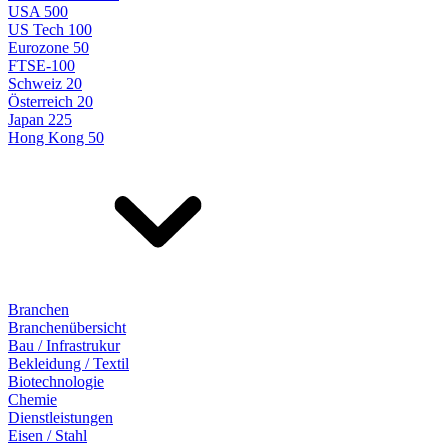
USA 500
US Tech 100
Eurozone 50
FTSE-100
Schweiz 20
Österreich 20
Japan 225
Hong Kong 50
Branchen
Branchenübersicht
Bau / Infrastrukur
Bekleidung / Textil
Biotechnologie
Chemie
Dienstleistungen
Eisen / Stahl