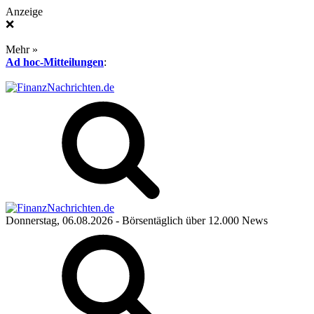
Anzeige
❌
Mehr »
Ad hoc-Mitteilungen
:
Donnerstag, 06.08.2026
- Börsentäglich über 12.000 News