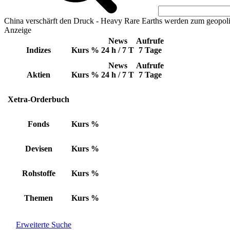
China verschärft den Druck - Heavy Rare Earths werden zum geopoli
Anzeige
News
Aufrufe
Indizes
Kurs
%
24 h / 7 T
7 Tage
News
Aufrufe
Aktien
Kurs
%
24 h / 7 T
7 Tage
Xetra-Orderbuch
Fonds
Kurs
%
Devisen
Kurs
%
Rohstoffe
Kurs
%
Themen
Kurs
%
Erweiterte Suche