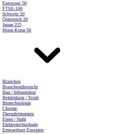
Eurozone 50
FTSE-100
Schweiz 20
Österreich 20
Japan 225
Hong Kong 50
Branchen
Branchenübersicht
Bau / Infrastrukur
Bekleidung / Textil
Biotechnologie
Chemie
Dienstleistungen
Eisen / Stahl
Elektrotechnologie
Erneuerbare Energien