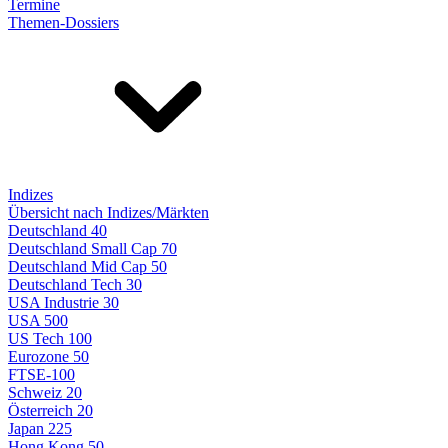
Termine
Themen-Dossiers
Indizes
Übersicht nach Indizes/Märkten
Deutschland 40
Deutschland Small Cap 70
Deutschland Mid Cap 50
Deutschland Tech 30
USA Industrie 30
USA 500
US Tech 100
Eurozone 50
FTSE-100
Schweiz 20
Österreich 20
Japan 225
Hong Kong 50