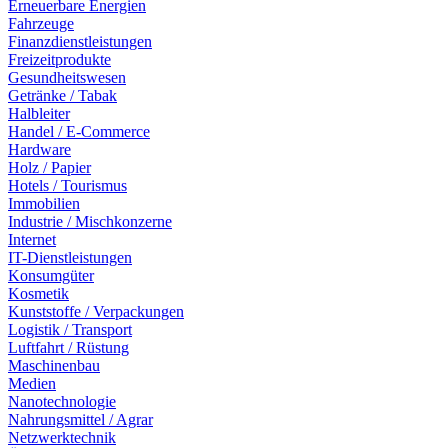
Erneuerbare Energien
Fahrzeuge
Finanzdienstleistungen
Freizeitprodukte
Gesundheitswesen
Getränke / Tabak
Halbleiter
Handel / E-Commerce
Hardware
Holz / Papier
Hotels / Tourismus
Immobilien
Industrie / Mischkonzerne
Internet
IT-Dienstleistungen
Konsumgüter
Kosmetik
Kunststoffe / Verpackungen
Logistik / Transport
Luftfahrt / Rüstung
Maschinenbau
Medien
Nanotechnologie
Nahrungsmittel / Agrar
Netzwerktechnik