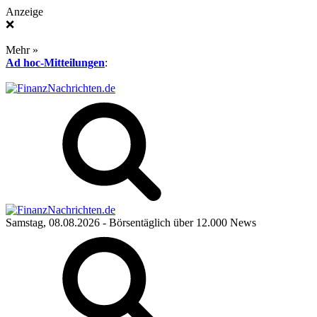
Anzeige
❌
Mehr »
Ad hoc-Mitteilungen
:
Samstag, 08.08.2026
- Börsentäglich über 12.000 News