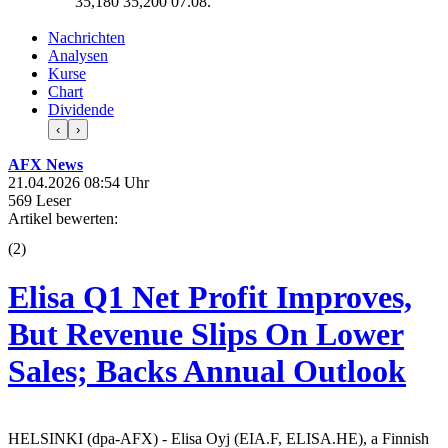
35,180
35,200
07.08.
Nachrichten
Analysen
Kurse
Chart
Dividende
‹
›
AFX News
21.04.2026 08:54 Uhr
569 Leser
Artikel bewerten:
(
2
)
Elisa Q1 Net Profit Improves,
But Revenue Slips On Lower
Sales; Backs Annual Outlook
HELSINKI (dpa-AFX) - Elisa Oyj (EIA.F, ELISA.HE), a Finnish