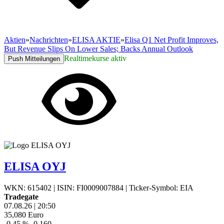
Aktien
»
Nachrichten
»
ELISA AKTIE
»
Elisa Q1 Net Profit Improves,
But Revenue Slips On Lower Sales; Backs Annual Outlook
Realtimekurse aktiv
Push Mitteilungen
ELISA OYJ
WKN: 615402
|
ISIN: FI0009007884
|
Ticker-Symbol: EIA
Tradegate
07.08.26
|
20:50
35,080
Euro
-0,45 %
-0,160