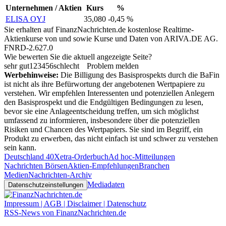
Unternehmen / Aktien
Kurs
%
ELISA OYJ
35,080
-0,45 %
Sie erhalten auf FinanzNachrichten.de kostenlose Realtime-
Aktienkurse von
und
sowie Kurse und Daten von
ARIVA.DE AG
.
FNRD-2.627.0
Wie bewerten Sie die aktuell angezeigte Seite?
sehr gut
1
2
3
4
5
6
schlecht
Problem melden
Werbehinweise:
Die Billigung des Basisprospekts durch die BaFin
ist nicht als ihre Befürwortung der angebotenen Wertpapiere zu
verstehen. Wir empfehlen Interessenten und potenziellen Anlegern
den Basisprospekt und die Endgültigen Bedingungen zu lesen,
bevor sie eine Anlageentscheidung treffen, um sich möglichst
umfassend zu informieren, insbesondere über die potenziellen
Risiken und Chancen des Wertpapiers. Sie sind im Begriff, ein
Produkt zu erwerben, das nicht einfach ist und schwer zu verstehen
sein kann.
Deutschland 40
Xetra-Orderbuch
Ad hoc-Mitteilungen
Nachrichten Börsen
Aktien-Empfehlungen
Branchen
Medien
Nachrichten-Archiv
Mediadaten
Datenschutzeinstellungen
Impressum | AGB | Disclaimer | Datenschutz
RSS-News von FinanzNachrichten.de