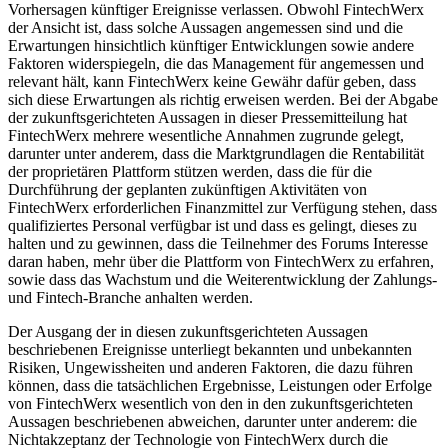
Vorhersagen künftiger Ereignisse verlassen. Obwohl FintechWerx
der Ansicht ist, dass solche Aussagen angemessen sind und die
Erwartungen hinsichtlich künftiger Entwicklungen sowie andere
Faktoren widerspiegeln, die das Management für angemessen und
relevant hält, kann FintechWerx keine Gewähr dafür geben, dass
sich diese Erwartungen als richtig erweisen werden. Bei der Abgabe
der zukunftsgerichteten Aussagen in dieser Pressemitteilung hat
FintechWerx mehrere wesentliche Annahmen zugrunde gelegt,
darunter unter anderem, dass die Marktgrundlagen die Rentabilität
der proprietären Plattform stützen werden, dass die für die
Durchführung der geplanten zukünftigen Aktivitäten von
FintechWerx erforderlichen Finanzmittel zur Verfügung stehen, dass
qualifiziertes Personal verfügbar ist und dass es gelingt, dieses zu
halten und zu gewinnen, dass die Teilnehmer des Forums Interesse
daran haben, mehr über die Plattform von FintechWerx zu erfahren,
sowie dass das Wachstum und die Weiterentwicklung der Zahlungs-
und Fintech-Branche anhalten werden.
Der Ausgang der in diesen zukunftsgerichteten Aussagen
beschriebenen Ereignisse unterliegt bekannten und unbekannten
Risiken, Ungewissheiten und anderen Faktoren, die dazu führen
können, dass die tatsächlichen Ergebnisse, Leistungen oder Erfolge
von FintechWerx wesentlich von den in den zukunftsgerichteten
Aussagen beschriebenen abweichen, darunter unter anderem: die
Nichtakzeptanz der Technologie von FintechWerx durch die