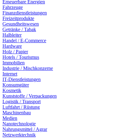
Erneuerbare Energien
Fahrzeuge
Finanzdienstleistungen
Freizeitprodukte
Gesundheitswesen
Getränke / Tabak
Halbleiter
Handel / E-Commerce
Hardware
Holz / Papier
Hotels / Tourismus
Immobilien
Industrie / Mischkonzerne
Internet
IT-Dienstleistungen
Konsumgüter
Kosmetik
Kunststoffe / Verpackungen
Logistik / Transport
Luftfahrt / Rüstung
Maschinenbau
Medien
Nanotechnologie
Nahrungsmittel / Agrar
Netzwerktechnik