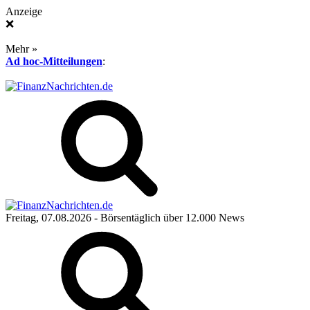
Anzeige
❌
Mehr »
Ad hoc-Mitteilungen
:
Freitag, 07.08.2026
- Börsentäglich über 12.000 News