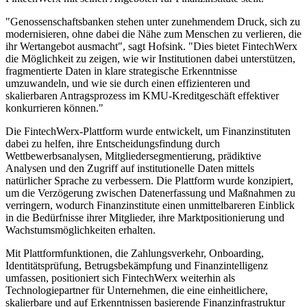
"Genossenschaftsbanken stehen unter zunehmendem Druck, sich zu
modernisieren, ohne dabei die Nähe zum Menschen zu verlieren, die
ihr Wertangebot ausmacht", sagt Hofsink. "Dies bietet FintechWerx
die Möglichkeit zu zeigen, wie wir Institutionen dabei unterstützen,
fragmentierte Daten in klare strategische Erkenntnisse
umzuwandeln, und wie sie durch einen effizienteren und
skalierbaren Antragsprozess im KMU-Kreditgeschäft effektiver
konkurrieren können."
Die FintechWerx-Plattform wurde entwickelt, um Finanzinstituten
dabei zu helfen, ihre Entscheidungsfindung durch
Wettbewerbsanalysen, Mitgliedersegmentierung, prädiktive
Analysen und den Zugriff auf institutionelle Daten mittels
natürlicher Sprache zu verbessern. Die Plattform wurde konzipiert,
um die Verzögerung zwischen Datenerfassung und Maßnahmen zu
verringern, wodurch Finanzinstitute einen unmittelbareren Einblick
in die Bedürfnisse ihrer Mitglieder, ihre Marktpositionierung und
Wachstumsmöglichkeiten erhalten.
Mit Plattformfunktionen, die Zahlungsverkehr, Onboarding,
Identitätsprüfung, Betrugsbekämpfung und Finanzintelligenz
umfassen, positioniert sich FintechWerx weiterhin als
Technologiepartner für Unternehmen, die eine einheitlichere,
skalierbare und auf Erkenntnissen basierende Finanzinfrastruktur