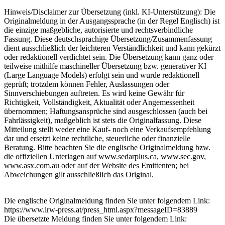
Hinweis/Disclaimer zur Übersetzung (inkl. KI-Unterstützung): Die
Originalmeldung in der Ausgangssprache (in der Regel Englisch) ist
die einzige maßgebliche, autorisierte und rechtsverbindliche
Fassung. Diese deutschsprachige Übersetzung/Zusammenfassung
dient ausschließlich der leichteren Verständlichkeit und kann gekürzt
oder redaktionell verdichtet sein. Die Übersetzung kann ganz oder
teilweise mithilfe maschineller Übersetzung bzw. generativer KI
(Large Language Models) erfolgt sein und wurde redaktionell
geprüft; trotzdem können Fehler, Auslassungen oder
Sinnverschiebungen auftreten. Es wird keine Gewähr für
Richtigkeit, Vollständigkeit, Aktualität oder Angemessenheit
übernommen; Haftungsansprüche sind ausgeschlossen (auch bei
Fahrlässigkeit), maßgeblich ist stets die Originalfassung. Diese
Mitteilung stellt weder eine Kauf- noch eine Verkaufsempfehlung
dar und ersetzt keine rechtliche, steuerliche oder finanzielle
Beratung. Bitte beachten Sie die englische Originalmeldung bzw.
die offiziellen Unterlagen auf www.sedarplus.ca, www.sec.gov,
www.asx.com.au oder auf der Website des Emittenten; bei
Abweichungen gilt ausschließlich das Original.
Die englische Originalmeldung finden Sie unter folgendem Link:
https://www.irw-press.at/press_html.aspx?messageID=83889
Die übersetzte Meldung finden Sie unter folgendem Link: