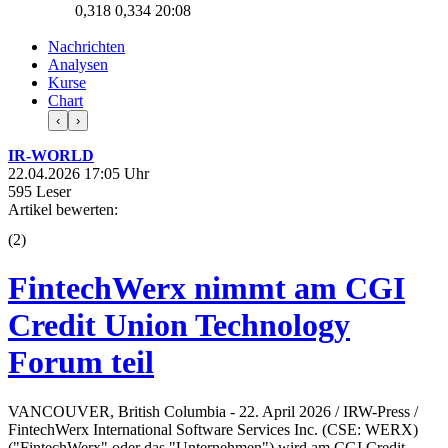
0,318
0,334
20:08
Nachrichten
Analysen
Kurse
Chart
‹
›
IR-WORLD
22.04.2026 17:05 Uhr
595 Leser
Artikel bewerten:
(
2
)
FintechWerx nimmt am CGI
Credit Union Technology
Forum teil
VANCOUVER, British Columbia - 22. April 2026 / IRW-Press /
FintechWerx International Software Services Inc. (CSE: WERX)
("FintechWerx" oder das "Unternehmen") wird am CGI Credit