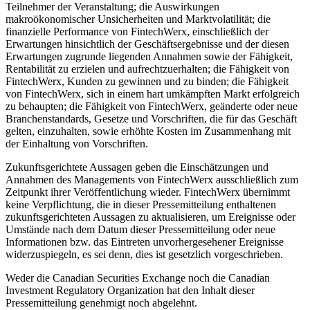
Teilnehmer der Veranstaltung; die Auswirkungen
makroökonomischer Unsicherheiten und Marktvolatilität; die
finanzielle Performance von FintechWerx, einschließlich der
Erwartungen hinsichtlich der Geschäftsergebnisse und der diesen
Erwartungen zugrunde liegenden Annahmen sowie der Fähigkeit,
Rentabilität zu erzielen und aufrechtzuerhalten; die Fähigkeit von
FintechWerx, Kunden zu gewinnen und zu binden; die Fähigkeit
von FintechWerx, sich in einem hart umkämpften Markt erfolgreich
zu behaupten; die Fähigkeit von FintechWerx, geänderte oder neue
Branchenstandards, Gesetze und Vorschriften, die für das Geschäft
gelten, einzuhalten, sowie erhöhte Kosten im Zusammenhang mit
der Einhaltung von Vorschriften.
Zukunftsgerichtete Aussagen geben die Einschätzungen und
Annahmen des Managements von FintechWerx ausschließlich zum
Zeitpunkt ihrer Veröffentlichung wieder. FintechWerx übernimmt
keine Verpflichtung, die in dieser Pressemitteilung enthaltenen
zukunftsgerichteten Aussagen zu aktualisieren, um Ereignisse oder
Umstände nach dem Datum dieser Pressemitteilung oder neue
Informationen bzw. das Eintreten unvorhergesehener Ereignisse
widerzuspiegeln, es sei denn, dies ist gesetzlich vorgeschrieben.
Weder die Canadian Securities Exchange noch die Canadian
Investment Regulatory Organization hat den Inhalt dieser
Pressemitteilung genehmigt noch abgelehnt.