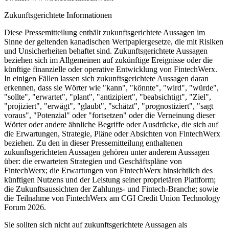
Zukunftsgerichtete Informationen
Diese Pressemitteilung enthält zukunftsgerichtete Aussagen im
Sinne der geltenden kanadischen Wertpapiergesetze, die mit Risiken
und Unsicherheiten behaftet sind. Zukunftsgerichtete Aussagen
beziehen sich im Allgemeinen auf zukünftige Ereignisse oder die
künftige finanzielle oder operative Entwicklung von FintechWerx.
In einigen Fällen lassen sich zukunftsgerichtete Aussagen daran
erkennen, dass sie Wörter wie "kann", "könnte", "wird", "würde",
"sollte", "erwartet", "plant", "antizipiert", "beabsichtigt", "Ziel",
"projiziert", "erwägt", "glaubt", "schätzt", "prognostiziert", "sagt
voraus", "Potenzial" oder "fortsetzen" oder die Verneinung dieser
Wörter oder andere ähnliche Begriffe oder Ausdrücke, die sich auf
die Erwartungen, Strategie, Pläne oder Absichten von FintechWerx
beziehen. Zu den in dieser Pressemitteilung enthaltenen
zukunftsgerichteten Aussagen gehören unter anderem Aussagen
über: die erwarteten Strategien und Geschäftspläne von
FintechWerx; die Erwartungen von FintechWerx hinsichtlich des
künftigen Nutzens und der Leistung seiner proprietären Plattform;
die Zukunftsaussichten der Zahlungs- und Fintech-Branche; sowie
die Teilnahme von FintechWerx am CGI Credit Union Technology
Forum 2026.
Sie sollten sich nicht auf zukunftsgerichtete Aussagen als