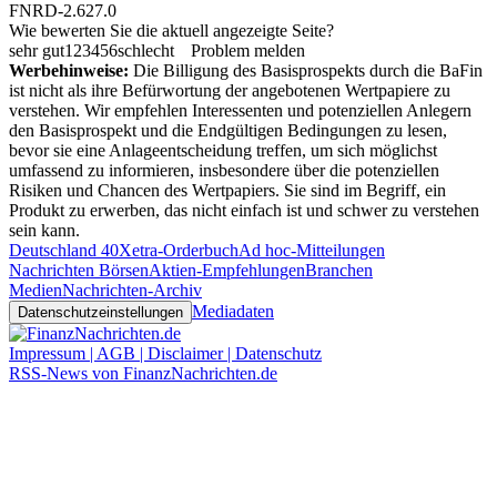
FNRD-2.627.0
Wie bewerten Sie die aktuell angezeigte Seite?
sehr gut
1
2
3
4
5
6
schlecht
Problem melden
Werbehinweise:
Die Billigung des Basisprospekts durch die BaFin
ist nicht als ihre Befürwortung der angebotenen Wertpapiere zu
verstehen. Wir empfehlen Interessenten und potenziellen Anlegern
den Basisprospekt und die Endgültigen Bedingungen zu lesen,
bevor sie eine Anlageentscheidung treffen, um sich möglichst
umfassend zu informieren, insbesondere über die potenziellen
Risiken und Chancen des Wertpapiers. Sie sind im Begriff, ein
Produkt zu erwerben, das nicht einfach ist und schwer zu verstehen
sein kann.
Deutschland 40
Xetra-Orderbuch
Ad hoc-Mitteilungen
Nachrichten Börsen
Aktien-Empfehlungen
Branchen
Medien
Nachrichten-Archiv
Mediadaten
Datenschutzeinstellungen
Impressum | AGB | Disclaimer | Datenschutz
RSS-News von FinanzNachrichten.de