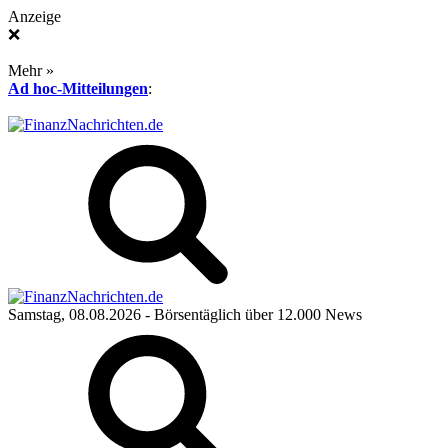
Anzeige
❌
Mehr »
Ad hoc-Mitteilungen
:
Samstag, 08.08.2026
- Börsentäglich über 12.000 News