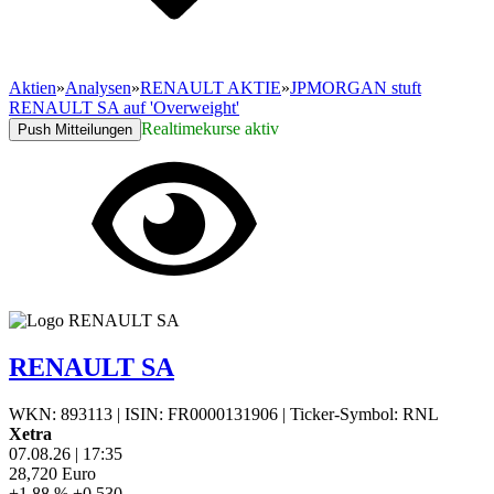
Aktien
»
Analysen
»
RENAULT AKTIE
»
JPMORGAN stuft
RENAULT SA auf 'Overweight'
Realtimekurse aktiv
Push Mitteilungen
RENAULT SA
WKN: 893113
|
ISIN: FR0000131906
|
Ticker-Symbol: RNL
Xetra
07.08.26
|
17:35
28,720
Euro
+1,88 %
+0,530