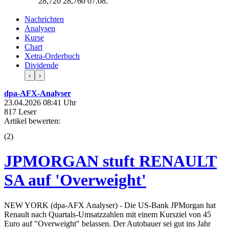
28,720
28,760
07.08.
Nachrichten
Analysen
Kurse
Chart
Xetra-Orderbuch
Dividende
‹
›
dpa-AFX-Analyser
23.04.2026 08:41 Uhr
817 Leser
Artikel bewerten:
(
2
)
JPMORGAN stuft RENAULT
SA auf 'Overweight'
NEW YORK (dpa-AFX Analyser) - Die US-Bank JPMorgan hat
Renault nach Quartals-Umsatzzahlen mit einem Kursziel von 45
Euro auf "Overweight" belassen. Der Autobauer sei gut ins Jahr