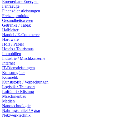
Erneuerbare Energien
Fahrzeuge
Finanzdienstleistungen
Freizeitprodukte
Gesundheitswesen
Getränke / Tabak
Halbleiter
Handel / E-Commerce
Hardware
Holz / Papier
Hotels / Tourismus
Immobilien
Industrie / Mischkonzerne
Internet
IT-Dienstleistungen
Konsumgüter
Kosmetik
Kunststoffe / Verpackungen
Logistik / Transport
Luftfahrt / Rüstung
Maschinenbau
Medien
Nanotechnologie
Nahrungsmittel / Agrar
Netzwerktechnik