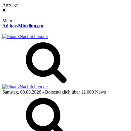
Anzeige
❌
Mehr »
Ad hoc-Mitteilungen
:
Samstag, 08.08.2026
- Börsentäglich über 12.000 News