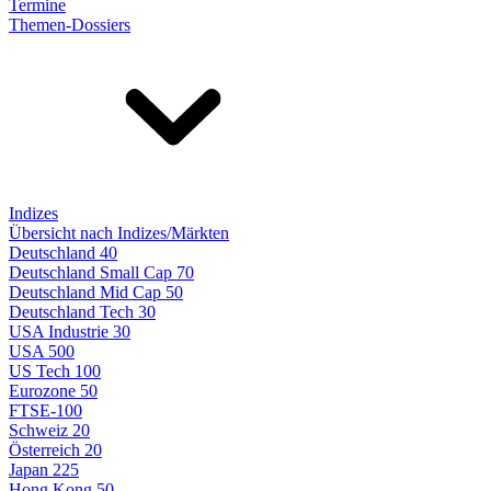
Termine
Themen-Dossiers
Indizes
Übersicht nach Indizes/Märkten
Deutschland 40
Deutschland Small Cap 70
Deutschland Mid Cap 50
Deutschland Tech 30
USA Industrie 30
USA 500
US Tech 100
Eurozone 50
FTSE-100
Schweiz 20
Österreich 20
Japan 225
Hong Kong 50