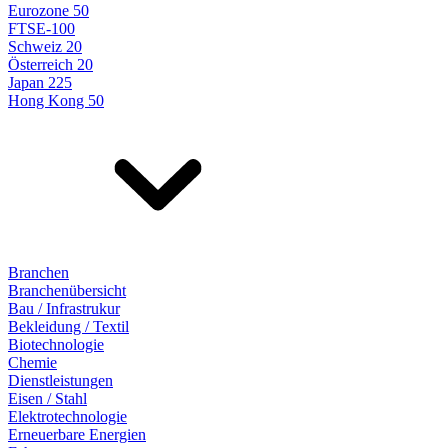
Eurozone 50
FTSE-100
Schweiz 20
Österreich 20
Japan 225
Hong Kong 50
Branchen
Branchenübersicht
Bau / Infrastrukur
Bekleidung / Textil
Biotechnologie
Chemie
Dienstleistungen
Eisen / Stahl
Elektrotechnologie
Erneuerbare Energien